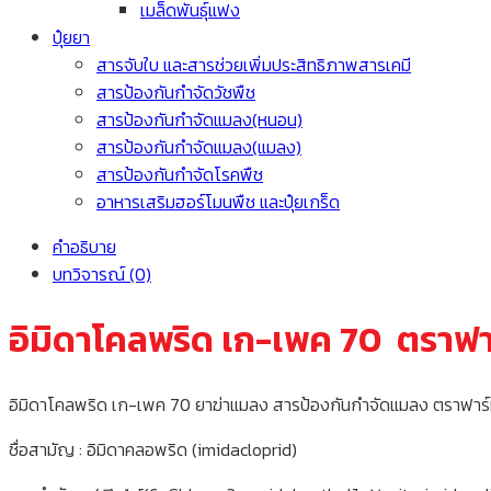
เมล็ดพันธุ์แฟง
ปุ๋ยยา
สารจับใบ และสารช่วยเพิ่มประสิทธิภาพสารเคมี
สารป้องกันกำจัดวัชพืช
สารป้องกันกำจัดแมลง(หนอน)
สารป้องกันกำจัดแมลง(แมลง)
สารป้องกันกำจัดโรคพืช
อาหารเสริมฮอร์โมนพืช และปุ๋ยเกร็ด
คำอธิบาย
บทวิจารณ์ (0)
อิมิดาโคลพริด เก-เพค 70 ตราฟา
อิมิดาโคลพริด เก-เพค 70 ยาฆ่าแมลง สารป้องกันกำจัดแมลง ตราฟาร์ม
ชื่อสามัญ : อิมิดาคลอพริด (imidacloprid)