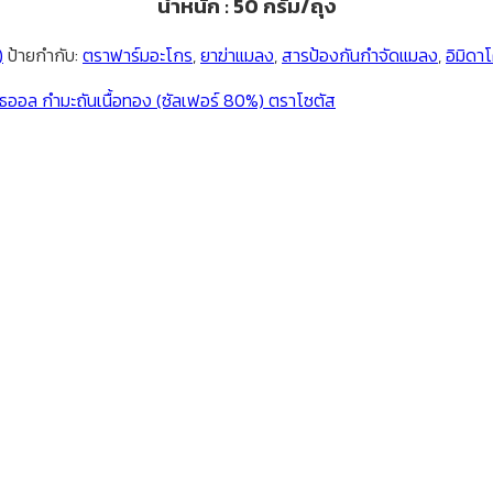
น้ำหนัก : 50 กรัม/ถุง
)
ป้ายกำกับ:
ตราฟาร์มอะโกร
,
ยาฆ่าแมลง
,
สารป้องกันกำจัดแมลง
,
อิมิดา