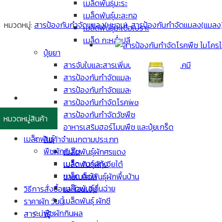
เมล็ดพันธุ์มะระ
เมล็ดพันธุ์มะละกอ
หมวดหมู่:
สารป้องกันกำจัดแมลง(หนอน)
,
สารป้องกันกำจัดแมลง(แมลง
เมล็ดพันธุ์มะเขือเปราะ
เมล็ด กะหล่ำปลี
ปุ๋ยยา
สารจับใบและสารเพิ่มประสิทธิภาพสารเคมี
สารป้องกันกำจัดแมลง(แมลง)
สารป้องกันกำจัดแมลง(หนอน)
สารป้องกันกำจัดโรคพืช
สารป้องกันกำจัดวัชพืช
หมวดหมู่สินค้า
อาหารเสริมฮอร์โมนพืช และปุ๋ยเกร็ด
เมล็ดพันธุ์
สินค้าจำแนกตามประเภท
พืชผักกินใบ
เมล็ดพันธุ์ผักศรแดง
เมล็ด กวางตุ้ง
เมล็ดพันธุ์ผักเจียไต๋
เมล็ด คะน้า
ขายเมล็ดพันธุ์ผักพื้นบ้าน
เมล็ดพันธุ์คื่นฉ่าย
วิธีการสั่งซื้อและโอนเงิน
เมล็ดพันธุ์ ผักชี
ราคาผัก วันนี้
พืชผักกินผล
สาระน่ารู้