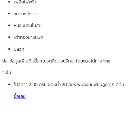
เพลี้ยไฟพริก
แมลงหวี่ขาว
หนอนชอนใบส้ม
เต่าทองบางชนิด
ปลวก
ปล. ข้อมูลเพิ่มเติมอื่นๆโปรดติดต่อปรึกษาโดยตรงได้ทาง line
วิธีใช้
ใช้อัตรา 2-10 กรัม ผสมน้ำ 20 ลิตร พ่นลงบนพืชปลูก ทุก 7 วัน
ซื้อเลย