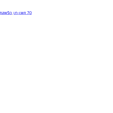
โคลพริด
,
เก-เพค 70