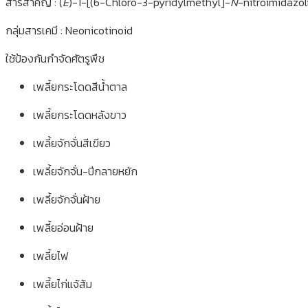
สารสำคัญ : (
E
)-1-[(6-Chloro-3-pyridylmethyl]-
N
-nitroimidazo
กลุ่มสารเคมี : Neonicotinoid
ใช้ป้องกันกำจัดศัตรูพืช
เพลี้ยกระโดดสีน้ำตาล
เพลี้ยกระโดดหลังขาว
เพลี้ยจักจั่นสีเขียว
เพลี้ยจักจั่น-ปีกลายหยัก
เพลี้ยจักจั่นฝ้าย
เพลี้ยอ่อนฝ้าย
เพลี้ยไฟ
เพลี้ยไก่แจ้ส้ม