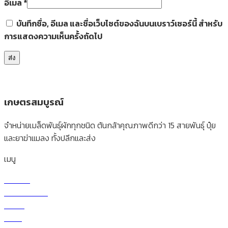
อีเมล
*
บันทึกชื่อ, อีเมล และชื่อเว็บไซต์ของฉันบนเบราว์เซอร์นี้ สำหรับ
การแสดงความเห็นครั้งถัดไป
เกษตรสมบูรณ์
จำหน่ายเมล็ดพันธุ์ผักทุกชนิด ต้นกล้าคุณภาพดีกว่า 15 สายพันธุ์ ปุ๋ย
และยาฆ่าแมลง ทั้งปลีกและส่ง
เมนู
หน้าแรก
เกี่ยวกับบริษัท
ร้านค้า
สินค้า