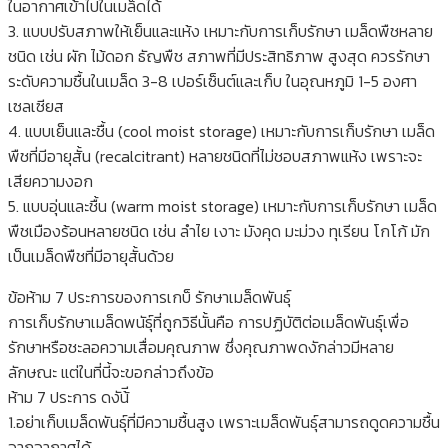
ในอากาศเข้าไปในเมล็ดได้
3. แบบปรับสภาพให้เย็นและแห้ง เหมาะกับการเก็บรักษา เมล็ดพืชหลาย
ชนิด เช่น ผัก ไม้ดอก ธัญพืช สภาพที่มีประสิทธิภาพ สูงสุด ควรรักษา
ระดับความชื้นในเมล็ด 3-8 เปอร์เซ็นต์และเก็บ ในอุณหภูมิ 1-5 องศา
เซลเซียส
4. แบบเย็นและชื้น (cool moist storage) เหมาะกับการเก็บรักษา เมล็ด
พืชที่มีอายุสั้น (recalcitrant) หลายชนิดที่ไม่ชอบสภาพแห้ง เพราะจะ
เสียความงอก
5. แบบอุ่นและชื้น (warm moist storage) เหมาะกับการเก็บรักษา เมล็ด
พืชเมืองร้อนหลายชนิด เช่น ลำไย เงาะ มังคุด มะม่วง ทุเรียน โกโก้ มัก
เป็นเมล็ดพืชที่มีอายุสั้นด้วย
ข้อห้าม 7 ประการของการเกบ็ รักษาเมล็ดพันธุ์
การเก็บรักษาเมล็ดพนัธุ์ที่ถูกวิธีนั้นคือ การปฏิบัติต่อเมล็ดพันธุ์เพื่อ
รักษาหรือชะลอความเสื่อมคุณภาพ ซึ่งคุณภาพดงักล่าวมีหลาย
ลักษณะ แต่ในที่นี้จะขอกล่าวถึงข้อ
ห้าม 7 ประการ ดงัน้ี
1.อย่าเก็บเมล็ดพันธุ์ที่มีความชื้นสูง เพราะเมล็ดพันธุ์สามารถดูดความชื้น
จากอากาศได้