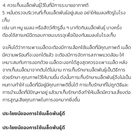
4. ควรเก็บเมล็ดพันธุ์ไว้ในที่มีการระบายอากาศดี
5. หมั่นตรวจบริเวณที่เก็บเมล็ดพันธ์อยู่เสมอ อย่าให้แมลงศัตรูในโรง
เก็บ
เช่น นก หนู แมลง หรือสัตว์ศัตรูอื่น ๆ มากัดกินเมล็ดพันธุ์ บางครั้ง
ต้องใช้สารเคมีฉีดรอบภาชนะบรรจุเพื่อป้องกันแมลงในโรงเก็บ
จะเห็นได้ว่าการเพาะเมล็ดจะต้องมีการเลือกใช้เมล็ดที่มีคุณภาพดี เมล็ด
มีความพร้อมที่จะงอกได้แล้ว จะต้องมีการจัดการสภาพแวดล้อม ให้
เหมาะสมกับการงอกด้วย เมล็ดจะงอกได้สูงสุดควรจะเพาะเมล็ด หลัง
จากเก็บเมล็ดมาจากต้นได้ไม่นาน การเก็บรักษาเมล็ดพันธุ์เป็นวิธีการ
ช่วยรักษา คุณภาพไว้ให้นานขึ้น ดังนั้นการเก็บรักษาเมล็ดพันธุ์จึงไม่เป็น
หนทางทำให้ เมล็ดที่มีอยู่มีคุณภาพดีขึ้นได้ การเก็บรักษาที่ไม่ถูกวิธีและ
การนำเมล็ดที่มีปัญหาอยู่ แล้วมาเก็บรักษาจึงทำให้เมล็ดมีความเสี่ยงต่อ
การสูญเสียคุณภาพในการงอกมากยิ่งขึ้น
ประโยชน์ของการใช้เมล็ดพันธุ์ดี
ประโยชน์ของการใช้เมล็ดพันธุ์ดี