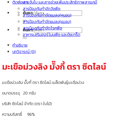
สารจับใบ และสารช่วยเพิ่มประสิทธิภาพสารเคมี
ติดต่อเรา
สารป้องกันกำจัดวัชพืช
ค้นหา:
สารป้องกันกำจัดแมลง(หนอน)
สารป้องกันกำจัดแมลง(แมลง)
สารป้องกันกำจัดโรคพืช
ค้นหา:
อาหารเสริมฮอร์โมนพืช และปุ๋ยเกร็ด
คำอธิบาย
บทวิจารณ์ (0)
มะเขือม่วงลิง มั๊งกี้ ตรา ซีดไลน์
มะเขือม่วงลิง มั๊งกี้ ตรา ซีดไลน์ เมล็ดพันธุ์มะเขือม่วง
ขนาดบรรจุ 20 กรัม
บริษัท ซีดไลน์ จำกัด (ตรา ใบไม้)
ความบริสุทธิ์ 96%