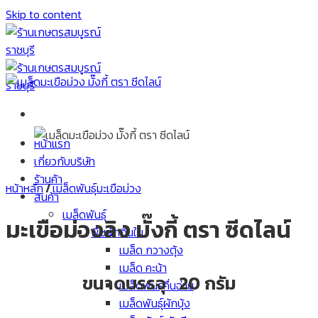
Skip to content
หน้าแรก
เกี่ยวกับบริษัท
ร้านค้า
หน้าหลัก
/
เมล็ดพันธุ์มะเขือม่วง
สินค้า
เมล็ดพันธุ์
มะเขือม่วงลิง มั๊งกี้ ตรา ซีดไลน์
พืชผักกินใบ
เมล็ด กวางตุ้ง
เมล็ด คะน้า
ขนาดบรรจุ 20 กรัม
เมล็ดพันธุ์คื่นฉ่าย
เมล็ดพันธุ์ผักบุ้ง