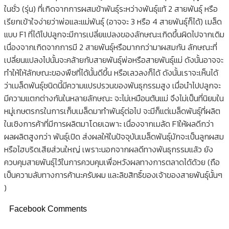
ในชั่ว (รุ่น) ที่เกิดจากการผสมข้าพันธุ์ระหว่างพันธุ์แท้ 2 สายพันธุ์ หรือ
เรียกเข้าใจง่ายว่าพ่อและแม่พันธุ์ (อาจจะ 3 หรือ 4 สายพันธุ์ก็ได้) เมล็ด
แบบ F1 ที่ได้ไปปลูกจะมีการเปลี่ยแปลงของลักษณะเกิดขึ้นผิดไปจากเดิม
เนื่องจากเกิดจากการมี 2 สายพันธุ์หรือมากกว่ามาผสมกัน ลักษณะที่
เปลี่ยนแปลงไปนั้นจะคล้ายกับสายพันธุ์พ่อหรือสายพันธุ์แม่ ดังนั้นอาจจะ
ทำให้ให้ลักษณะของพืชที่ได้นั้นดีขึ้น หรือเลวลงก็ได้ ดังนั้นเราจะเห็นได้
ว่าเมล็ดพันธุ์ชนิดนี้มีความแปรปรวนของพันธุกรรมสูง เมื่อนำไปปลูกจะ
มีความแตกต่างกันในหลายลักษณะ จะไม่เหมือนต้นแม่ จึงไม่เป็นที่นิยมใน
หมู่เกษตรกรในการเก็บเมล็ดมาทำพันธุ์ต่อไป จะมีก็แต่เมล็ดพันธุ์ที่ผลิต
ในเชิงการค้าที่มีการผลิตมาโดยเฉพาะ เนื่องจากเมล้ด F1ให้ผลดีกว่า
ผลผลิตสูงกว่า พันธุ์เปิด ส่งผลให้ในปัจจุบันเมล็ดพันธุ์มักจะเป็นลูกผสม
หรือไฮบริดเสียส่วนใหญ่ เพราะนอกจากผลดีทางพันธุกรรมแล้ว ยัง
ควบคุมสายพันธุ์ไว้ในการควบคุมเพื่อหวังผลทางการตลาดได้ด้วย (ถือ
เป็นความลับทางการค้านะครับผม และลิขสิทธิ์ของเจ้าของสายพันธุ์นั้นๆ
)
Facebook Comments