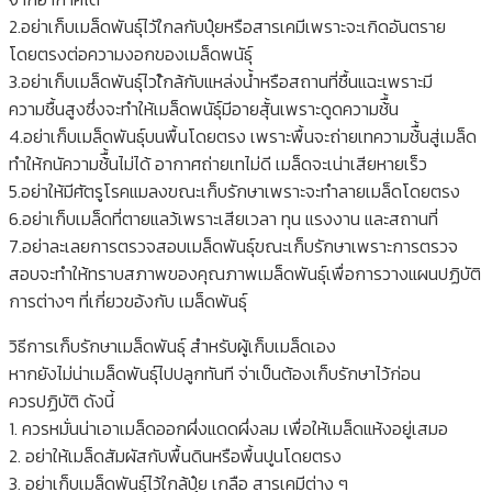
2.อย่าเก็บเมล็ดพันธุ์ไวัใกลกับปุ๋ยหรือสารเคมีเพราะจะเกิดอันตราย
โดยตรงต่อความงอกของเมล็ดพนัธุ์
3.อย่าเก็บเมล็ดพันธุ์ไวใ้กล้กับแหล่งน้ำหรือสถานที่ชื้นแฉะเพราะมี
ความชื้นสูงซึ่งจะทำให้เมล็ดพนัธุ์มีอายสุั้นเพราะดูดความช้ื้น
4.อย่าเก็บเมล็ดพันธุ์บนพื้นโดยตรง เพราะพื้นจะถ่ายเทความช้ื้นสู่เมล็ด
ทำให้กนัความช้ื้นไม่ได้ อากาศถ่ายเทไม่ดี เมล็ดจะเน่าเสียหายเร็ว
5.อย่าให้มีศัตรูโรคแมลงขณะเก็บรักษาเพราะจะทำลายเมล็ดโดยตรง
6.อย่าเก็บเมล็ดที่ตายแลว้เพราะเสียเวลา ทุน แรงงาน และสถานที่
7.อย่าละเลยการตรวจสอบเมล็ดพันธุ์ขณะเก็บรักษาเพราะการตรวจ
สอบจะทำให้ทราบสภาพของคุณภาพเมล็ดพันธุ์เพื่อการวางแผนปฏิบัติ
การต่างๆ ที่เกี่ยวขอ้งกับ เมล็ดพันธุ์
วิธีการเก็บรักษาเมล็ดพันธุ์ สำหรับผู้เก็บเมล็ดเอง
หากยังไม่น่าเมล็ดพันธุ์ไปปลูกทันที จ่าเป็นต้องเก็บรักษาไว้ก่อน
ควรปฏิบัติ ดังนี้
1. ควรหมั่นน่าเอาเมล็ดออกผึ่งแดดผึ่งลม เพื่อให้เมล็ดแห้งอยู่เสมอ
2. อย่าให้เมล็ดสัมผัสกับพื้นดินหรือพื้นปูนโดยตรง
3. อย่าเก็บเมล็ดพันธุ์ไว้ใกล้ปุ๋ย เกลือ สารเคมีต่าง ๆ