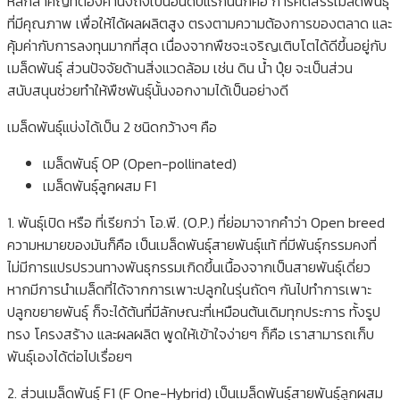
หลักสำคัญที่ต้องคำนึงถึงเป็นอันดับแรกนั้นก็คือ การคัดสรรเมล็ดพันธุ์
ที่มีคุณภาพ เพื่อให้ได้ผลผลิตสูง ตรงตามความต้องการของตลาด และ
คุ้มค่ากับการลงทุนมากที่สุด เนื่องจากพืชจะเจริญเติบโตได้ดีขึ้นอยู่กับ
เมล็ดพันธุ์ ส่วนปัจจัยด้านสิ่งแวดล้อม เช่น ดิน น้ำ ปุ๋ย จะเป็นส่วน
สนับสนุนช่วยทำให้พืชพันธุ์นั้นงอกงามได้เป็นอย่างดี
เมล็ดพันธุ์แบ่งได้เป็น 2 ชนิดกว้างๆ คือ
เมล็ดพันธุ์ OP (Open-pollinated)
เมล็ดพันธุ์ลูกผสม F1
1. พันธุ์เปิด หรือ ที่เรียกว่า โอ.พี. (O.P.) ที่ย่อมาจากคำว่า Open breed
ความหมายของมันก็คือ เป็นเมล็ดพันธุ์สายพันธุ์แท้ ที่มีพันธุ์กรรมคงที่
ไม่มีการแปรปรวนทางพันธุกรรมเกิดขึ้นเนื้องจากเป็นสายพันธุ์เดี่ยว
หากมีการนำเมล็ดที่ได้จากการเพาะปลูกในรุ่นถัดๆ กันไปทำการเพาะ
ปลูกขยายพันธุ์ ก็จะได้ต้นที่มีลักษณะที่เหมือนต้นเดิมทุกประการ ทั้งรูป
ทรง โครงสร้าง และผลผลิต พูดให้เข้าใจง่ายๆ ก็คือ เราสามารถเก็บ
พันธุ์เองได้ต่อไปเรื่อยๆ
2. ส่วนเมล็ดพันธุ์ F1 (F One-Hybrid) เป็นเมล็ดพันธุ์สายพันธุ์ลูกผสม