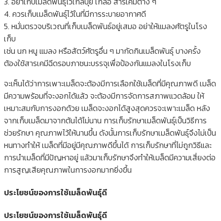
3. อย่าเก็บเมล็ดพันธุ์ไว้ใกล้ปุ๋ย เกลือ สารเคมีต่าง ๆ
4. ควรเก็บเมล็ดพันธุ์ไว้ในที่มีการระบายอากาศดี
5. หมั่นตรวจบริเวณที่เก็บเมล็ดพันธ์อยู่เสมอ อย่าให้แมลงศัตรูในโรง
เก็บ
เช่น นก หนู แมลง หรือสัตว์ศัตรูอื่น ๆ มากัดกินเมล็ดพันธุ์ บางครั้ง
ต้องใช้สารเคมีฉีดรอบภาชนะบรรจุเพื่อป้องกันแมลงในโรงเก็บ
จะเห็นได้ว่าการเพาะเมล็ดจะต้องมีการเลือกใช้เมล็ดที่มีคุณภาพดี เมล็ด
มีความพร้อมที่จะงอกได้แล้ว จะต้องมีการจัดการสภาพแวดล้อม ให้
เหมาะสมกับการงอกด้วย เมล็ดจะงอกได้สูงสุดควรจะเพาะเมล็ด หลัง
จากเก็บเมล็ดมาจากต้นได้ไม่นาน การเก็บรักษาเมล็ดพันธุ์เป็นวิธีการ
ช่วยรักษา คุณภาพไว้ให้นานขึ้น ดังนั้นการเก็บรักษาเมล็ดพันธุ์จึงไม่เป็น
หนทางทำให้ เมล็ดที่มีอยู่มีคุณภาพดีขึ้นได้ การเก็บรักษาที่ไม่ถูกวิธีและ
การนำเมล็ดที่มีปัญหาอยู่ แล้วมาเก็บรักษาจึงทำให้เมล็ดมีความเสี่ยงต่อ
การสูญเสียคุณภาพในการงอกมากยิ่งขึ้น
ประโยชน์ของการใช้เมล็ดพันธุ์ดี
ประโยชน์ของการใช้เมล็ดพันธุ์ดี