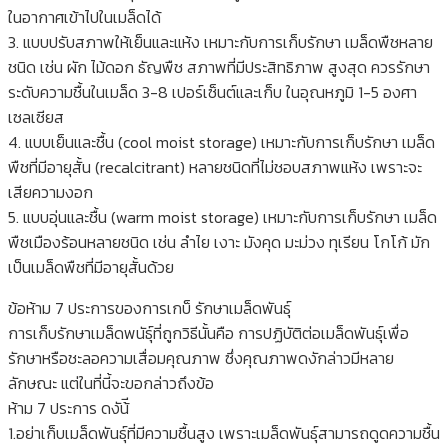
ในอากาศเข้าไปในเมล็ดได้
3. แบบปรับสภาพให้เย็นและแห้ง เหมาะกับการเก็บรักษา เมล็ดพืชหลาย
ชนิด เช่น ผัก ไม้ดอก ธัญพืช สภาพที่มีประสิทธิภาพ สูงสุด ควรรักษา
ระดับความชื้นในเมล็ด 3-8 เปอร์เซ็นต์และเก็บ ในอุณหภูมิ 1-5 องศา
เซลเซียส
4. แบบเย็นและชื้น (cool moist storage) เหมาะกับการเก็บรักษา เมล็ด
พืชที่มีอายุสั้น (recalcitrant) หลายชนิดที่ไม่ชอบสภาพแห้ง เพราะจะ
เสียความงอก
5. แบบอุ่นและชื้น (warm moist storage) เหมาะกับการเก็บรักษา เมล็ด
พืชเมืองร้อนหลายชนิด เช่น ลำไย เงาะ มังคุด มะม่วง ทุเรียน โกโก้ มัก
เป็นเมล็ดพืชที่มีอายุสั้นด้วย
ข้อห้าม 7 ประการของการเกบ็ รักษาเมล็ดพันธุ์
การเก็บรักษาเมล็ดพนัธุ์ที่ถูกวิธีนั้นคือ การปฏิบัติต่อเมล็ดพันธุ์เพื่อ
รักษาหรือชะลอความเสื่อมคุณภาพ ซึ่งคุณภาพดงักล่าวมีหลาย
ลักษณะ แต่ในที่นี้จะขอกล่าวถึงข้อ
ห้าม 7 ประการ ดงัน้ี
1.อย่าเก็บเมล็ดพันธุ์ที่มีความชื้นสูง เพราะเมล็ดพันธุ์สามารถดูดความชื้น