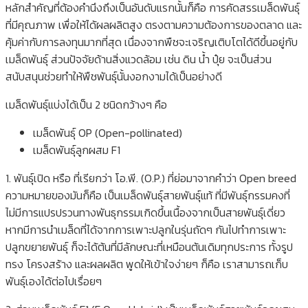
หลักสำคัญที่ต้องคำนึงถึงเป็นอันดับแรกนั้นก็คือ การคัดสรรเมล็ดพันธุ์
ที่มีคุณภาพ เพื่อให้ได้ผลผลิตสูง ตรงตามความต้องการของตลาด และ
คุ้มค่ากับการลงทุนมากที่สุด เนื่องจากพืชจะเจริญเติบโตได้ดีขึ้นอยู่กับ
เมล็ดพันธุ์ ส่วนปัจจัยด้านสิ่งแวดล้อม เช่น ดิน น้ำ ปุ๋ย จะเป็นส่วน
สนับสนุนช่วยทำให้พืชพันธุ์นั้นงอกงามได้เป็นอย่างดี
เมล็ดพันธุ์แบ่งได้เป็น 2 ชนิดกว้างๆ คือ
เมล็ดพันธุ์ OP (Open-pollinated)
เมล็ดพันธุ์ลูกผสม F1
1. พันธุ์เปิด หรือ ที่เรียกว่า โอ.พี. (O.P.) ที่ย่อมาจากคำว่า Open breed
ความหมายของมันก็คือ เป็นเมล็ดพันธุ์สายพันธุ์แท้ ที่มีพันธุ์กรรมคงที่
ไม่มีการแปรปรวนทางพันธุกรรมเกิดขึ้นเนื้องจากเป็นสายพันธุ์เดี่ยว
หากมีการนำเมล็ดที่ได้จากการเพาะปลูกในรุ่นถัดๆ กันไปทำการเพาะ
ปลูกขยายพันธุ์ ก็จะได้ต้นที่มีลักษณะที่เหมือนต้นเดิมทุกประการ ทั้งรูป
ทรง โครงสร้าง และผลผลิต พูดให้เข้าใจง่ายๆ ก็คือ เราสามารถเก็บ
พันธุ์เองได้ต่อไปเรื่อยๆ