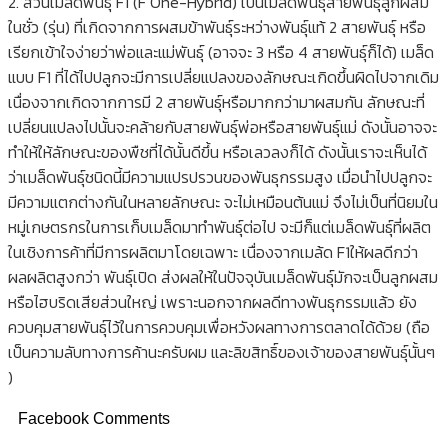
2. ส่วนเมล็ดพันธุ์ F1 (F One-Hybrid) เป็นเมล็ดพันธุ์สายพันธุ์ลูกผสม
ในชั่ว (รุ่น) ที่เกิดจากการผสมข้าพันธุ์ระหว่างพันธุ์แท้ 2 สายพันธุ์ หรือ
เรียกเข้าใจง่ายว่าพ่อและแม่พันธุ์ (อาจจะ 3 หรือ 4 สายพันธุ์ก็ได้) เมล็ด
แบบ F1 ที่ได้ไปปลูกจะมีการเปลี่ยแปลงของลักษณะเกิดขึ้นผิดไปจากเดิม
เนื่องจากเกิดจากการมี 2 สายพันธุ์หรือมากกว่ามาผสมกัน ลักษณะที่
เปลี่ยนแปลงไปนั้นจะคล้ายกับสายพันธุ์พ่อหรือสายพันธุ์แม่ ดังนั้นอาจจะ
ทำให้ให้ลักษณะของพืชที่ได้นั้นดีขึ้น หรือเลวลงก็ได้ ดังนั้นเราจะเห็นได้
ว่าเมล็ดพันธุ์ชนิดนี้มีความแปรปรวนของพันธุกรรมสูง เมื่อนำไปปลูกจะ
มีความแตกต่างกันในหลายลักษณะ จะไม่เหมือนต้นแม่ จึงไม่เป็นที่นิยมใน
หมู่เกษตรกรในการเก็บเมล็ดมาทำพันธุ์ต่อไป จะมีก็แต่เมล็ดพันธุ์ที่ผลิต
ในเชิงการค้าที่มีการผลิตมาโดยเฉพาะ เนื่องจากเมล้ด F1ให้ผลดีกว่า
ผลผลิตสูงกว่า พันธุ์เปิด ส่งผลให้ในปัจจุบันเมล็ดพันธุ์มักจะเป็นลูกผสม
หรือไฮบริดเสียส่วนใหญ่ เพราะนอกจากผลดีทางพันธุกรรมแล้ว ยัง
ควบคุมสายพันธุ์ไว้ในการควบคุมเพื่อหวังผลทางการตลาดได้ด้วย (ถือ
เป็นความลับทางการค้านะครับผม และลิขสิทธิ์ของเจ้าของสายพันธุ์นั้นๆ
)
Facebook Comments