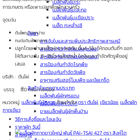
เมล็ดพันธุ์มะระ
การเกษตร หรือเพาะปลูกพืชผักสวนครัว
เมล็ดพันธุ์มะละกอ
เมล็ดพันธุ์มะเขือเปราะ
จุดเด่น
เมล็ด กะหล่ำปลี
ปุ๋ยยา
ต้นใหญ่ ปลูกง่าย
สารจับใบและสารเพิ่มประสิทธิภาพสารเคมี
ทนต่อดินฟ้าอากาศ
ปลูกโดยหว่านเมล็ดห่างๆ พอต้น ขึ้น4-5ใบ ให้ถอนต้นถี่ๆ ออก
สารป้องกันกำจัดแมลง(แมลง)
ให้ต้นหางกัน 15-18นิ้ว หมั่นรถน้ำ ใสปุ๋ยและกำจัดศัตรูพืชอยู่
สารป้องกันกำจัดแมลง(หนอน)
เสมอ
สารป้องกันกำจัดโรคพืช
สารป้องกันกำจัดวัชพืช
บริษัท : ต้นไผ่
อาหารเสริมฮอร์โมนพืช และปุ๋ยเกร็ด
สินค้าจำแนกตามประเภท
บรรจุ 80 กรัม/กระป๋อง
เมล็ดพันธุ์ผักศรแดง
หมวดหมู่:
เมล็ดพันธุ์ผักกาด
ป้ายกำกับ:
ตรา ต้นไผ่
,
เขียวน้อย
,
เมล็ดผัก
เมล็ดพันธุ์ผักเจียไต๋
กาดเขียว
ขายเมล็ดพันธุ์ผักพื้นบ้าน
วิธีการสั่งซื้อและโอนเงิน
ราคาผัก วันนี้
สาระน่ารู้