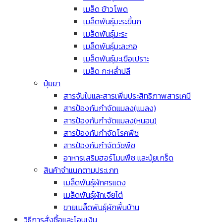
เมล็ด ข้าวโพด
เมล็ดพันธุ์มะระขี้นก
เมล็ดพันธุ์มะระ
เมล็ดพันธุ์มะละกอ
เมล็ดพันธุ์มะเขือเปราะ
เมล็ด กะหล่ำปลี
ปุ๋ยยา
สารจับใบและสารเพิ่มประสิทธิภาพสารเคมี
สารป้องกันกำจัดแมลง(แมลง)
สารป้องกันกำจัดแมลง(หนอน)
สารป้องกันกำจัดโรคพืช
สารป้องกันกำจัดวัชพืช
อาหารเสริมฮอร์โมนพืช และปุ๋ยเกร็ด
สินค้าจำแนกตามประเภท
เมล็ดพันธุ์ผักศรแดง
เมล็ดพันธุ์ผักเจียไต๋
ขายเมล็ดพันธุ์ผักพื้นบ้าน
วิธีการสั่งซื้อและโอนเงิน