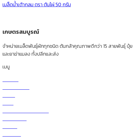
เมล็ดน้ำเต้ากลม ตรา ต้นไผ่ 50 กรัม
เกษตรสมบูรณ์
จำหน่ายเมล็ดพันธุ์ผักทุกชนิด ต้นกล้าคุณภาพดีกว่า 15 สายพันธุ์ ปุ๋ย
และยาฆ่าแมลง ทั้งปลีกและส่ง
เมนู
หน้าแรก
เกี่ยวกับบริษัท
ร้านค้า
สินค้า
วิธีการสั่งซื้อและโอนเงิน
ราคาผักวันนี้
สาระน่ารู้
ติดต่อเรา