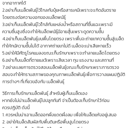
จากอากาศได้
2.อย่าเก็บเมล็ดพันธุ์ไวัใกลกับปุ๋ยหรือสารเคมีเพราะจะเกิดอันตราย
โดยตรงต่อความงอกของเมล็ดพนัธุ์
3.อย่าเก็บเมล็ดพันธุ์ไวใ้กล้กับแหล่งน้ำหรือสถานที่ชื้นแฉะเพราะมี
ความชื้นสูงซึ่งจะทำให้เมล็ดพนัธุ์มีอายสุั้นเพราะดูดความช้ื้น
4.อย่าเก็บเมล็ดพันธุ์บนพื้นโดยตรง เพราะพื้นจะถ่ายเทความช้ื้นสู่เมล็ด
ทำให้กนัความช้ื้นไม่ได้ อากาศถ่ายเทไม่ดี เมล็ดจะเน่าเสียหายเร็ว
5.อย่าให้มีศัตรูโรคแมลงขณะเก็บรักษาเพราะจะทำลายเมล็ดโดยตรง
6.อย่าเก็บเมล็ดที่ตายแลว้เพราะเสียเวลา ทุน แรงงาน และสถานที่
7.อย่าละเลยการตรวจสอบเมล็ดพันธุ์ขณะเก็บรักษาเพราะการตรวจ
สอบจะทำให้ทราบสภาพของคุณภาพเมล็ดพันธุ์เพื่อการวางแผนปฏิบัติ
การต่างๆ ที่เกี่ยวขอ้งกับ เมล็ดพันธุ์
วิธีการเก็บรักษาเมล็ดพันธุ์ สำหรับผู้เก็บเมล็ดเอง
หากยังไม่น่าเมล็ดพันธุ์ไปปลูกทันที จ่าเป็นต้องเก็บรักษาไว้ก่อน
ควรปฏิบัติ ดังนี้
1. ควรหมั่นน่าเอาเมล็ดออกผึ่งแดดผึ่งลม เพื่อให้เมล็ดแห้งอยู่เสมอ
2. อย่าให้เมล็ดสัมผัสกับพื้นดินหรือพื้นปูนโดยตรง