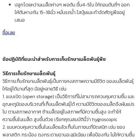
ปลูกโดยหว่านเมล็ดห่างๆ พอต้น ขึ้น4-5ใบ ให้ถอนต้นถี่ๆ ออก
ให้ต้นหางกัน 15-18นิ้ว หมั่นรถน้ำ ใสปุ๋ยและกำจัดศัตรูพืชอยู่
เสมอ
ซื้อเลย
ข้อปฏิบัติที่แนะนำสำหรับการเก็บรักษาเมล็ดพันธุ์พืช
วิธีการเก็บรักษาเมล็ดพันธุ์
วิธีการเก็บรักษาเมล็ดพันธุ์เป็นการคงสภาพความมีชีวิต ของเมล็ดพันธุ์
ให้อยู่ได้นานที่สุด มีอยู่หลายวิธี เช่น
1. แบบเปิด (open storage) เป็นวิธีการที่ไม่สามารถควบคุมความชื้น และ
อุณหภูมิของบริเวณที่เก็บเมล็ดพันธุ์ได้ ความมีชีวิตของเมล็ดจึงผันแปร
ไป ตามสภาพอากาศ ถ้าเมล็ดอยู่ในสภาพที่มีความชื้นสูง จะทำให้
ความชื้นในเมล็ด สูงขึ้นด้วย เรียกคุณสมบัตินี้ว่า hygroscopic
2. แบบควบคุมความชื้นในเมล็ดแล้วเก็บในภาชนะที่ปิดสนิท เช่น ซอง
พลาสติก กระป๋อง ถุงกระดาษฉาบอะลูมิเนียม เพื่อป้องกัน ไม่ให้ความชื้น