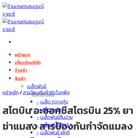
Skip
to
content
หน้าแรก
เกี่ยวกับบริษัท
ร้านค้า
สินค้า
เมล็ดพันธุ์
หน้าหลัก
/
สารป้องกันกำจัดโรคพืช
พืชผักกินใบ
เมล็ด กวางตุ้ง
สโตบิน อะซอกซีสโตรบิน 25% ยา
เมล็ด คะน้า
เมล็ดพันธุ์คื่นฉ่าย
ฆ่าแมลง สารป้องกันกำจัดแมลง
เมล็ดพันธุ์ผักบุ้ง
เมล็ดพันธุ์ ผักชี