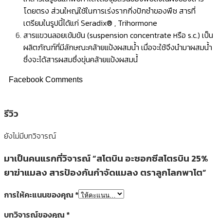
โดยตรง ส่วนใหญ่ใช้ในการเร่งรากกิ่งปักชำของพืช สารที่
เตรียมในรูปนี้ได้แก่ Seradix® , Trihormone
สารแขวนลอยเข้มข้น (suspension concentrate หรือ s.c.) เป็น
ผลิตภัณฑ์ที่มีลักษณะคล้ายแป้งผสมนํ้า เมื่อจะใช้จึงนำมาผสมนํ้า
ซึ่งจะได้สารผสมซึ่งขุ่นคล้ายแป้งผสมนํ้
Facebook Comments
รีวิว
ยังไม่มีบทวิจารณ์
มาเป็นคนแรกที่วิจารณ์ “สโตบิน อะซอกซีสโตรบิน 25%
ยาฆ่าแมลง สารป้องกันกำจัดแมลง ตราลูกโลกพาโต”
การให้คะแนนของคุณ
*
บทวิจารณ์ของคุณ
*