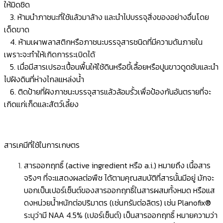
ให้มิดชิด
3. ห้ามนำภาชนะที่ใช้แล้วมาล้าง และนำไปบรรจุสิ่งของอย่างอื่นโดย
เด็ดขาด
4. ห้ามเผาพลาสติกหรือภาชนะบรรจุสารชนิดที่มีความด้นภายใน
เพราะจะทำให้เกิดการระเบิดได้
5. เมื่อมีสารเปรอะเปื้อนพื้นให้ใช้ดินหรือขี้เลื้อยหรือปูนขาวดูดซับและนำ
ไปฝังดินที่ห่างไกลแหล่งน้ำ
6. ติดป้ายที่ฝังภาชนะบรรจุสารแล้วล้อมรั้วเพื่อป้องกันอันตรายที่จะ
เกิดแก่เก็ดและสัตว์เลี้ยง
สารเคมีที่ใช้ในการเกษตร
สารออกฤทธิ์ (active ingredient หรือ a.i.) หมายถึง เนื้อสาร
จริงๆ ที่จะแสดงผลต่อพืช ได้ตามคุณสมบัติที่สารนั้นมีอยู่ มักจะ
บอกเป็นเปอร์เซ็นต์ของสารออกฤทธิ์ในสารผสมทั้งหมด หรือแส
ดงหน่วยนํ้าหนักต่อปริมาตร (เช่นกรัมต่อลิตร) เช่น Planofix®
ระบุว่ามี NAA 4.5% (เปอร์เซ็นต์) เป็นสารออกฤทธิ์ หมายความว่า