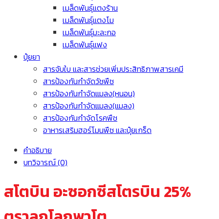
เมล็ดพันธุ์แตงร้าน
เมล็ดพันธุ์แตงโม
เมล็ดพันธุ์มะละกอ
เมล็ดพันธุ์แฟง
ปุ๋ยยา
สารจับใบ และสารช่วยเพิ่มประสิทธิภาพสารเคมี
สารป้องกันกำจัดวัชพืช
สารป้องกันกำจัดแมลง(หนอน)
สารป้องกันกำจัดแมลง(แมลง)
สารป้องกันกำจัดโรคพืช
อาหารเสริมฮอร์โมนพืช และปุ๋ยเกร็ด
คำอธิบาย
บทวิจารณ์ (0)
สโตบิน อะซอกซีสโตรบิน 25%
ตราลูกโลกพาโต