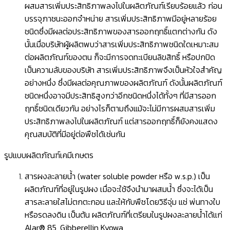
ผสมสารเพิ่มประสิทธิภาพลงไปในผลิตภัณฑ์เรียบร้อยแล้ว ก่อน
บรรจุภาชนะออกจำหน่าย สารเพิ่มประสิทธิภาพมีอยู่หลายร้อย
ชนิดซึ่งมีผลต่อประสิทธิภาพของสารออกฤทธิ์แตกต่างกัน ดัง
นั้นเมื่อบริษัทผู้ผลิตพบว่าสารเพิ่มประสิทธิภาพชนิดใดเหมาะสม
ต่อผลิตภัณฑ์ของตน ก็จะมีการจดทะเบียนลิขสิทธิ์ หรือปกปิด
เป็นความลับของบริษัท สารเพิ่มประสิทธิภาพจึงเป็นหัวใจสำคัญ
อย่างหนึ่ง ซึ่งมีผลต่อคุณภาพของผลิตภัณฑ์ ดังนั้นผลิตภัณฑ์
ชนิดหนึ่งอาจมีประสิทธิสูงกว่าอีกชนิดหนึ่งได้ทั้งๆ ที่มีสารออก
ฤทธิ์ชนิดเดียวกัน อย่างไรก็ตามถึงแม้จะไม่มีการผสมสารเพิ่ม
ประสิทธิภาพลงไปในผลิตภัณฑ์ แต่สารออกฤทธิ์ก็ยังคงแสดง
คุณสมบัติที่มีอยู่ต่อพืชได้เช่นกัน
รูปแบบผลิตภัณฑ์เคมีเกษตร
สารผงละลายน้ำ (water soluble powder หรือ w.s.p.) เป็น
ผลิตภัณฑ์ที่อยู่ในรูปผง เมื่อจะใช้จึงนำมาผสมนํ้า ซึ่งจะได้เป็น
สารละลายใสไม่ตกตะกอน และให้กับพืชโดยวิธีจุ่ม แช่ พ่นทางใบ
หรือรดลงดิน เป็นต้น ผลิตภัณฑ์ที่เตรียมในรูปผงละลายนํ้าได้แก่
Alar® 85, Gibberellin Kyowa