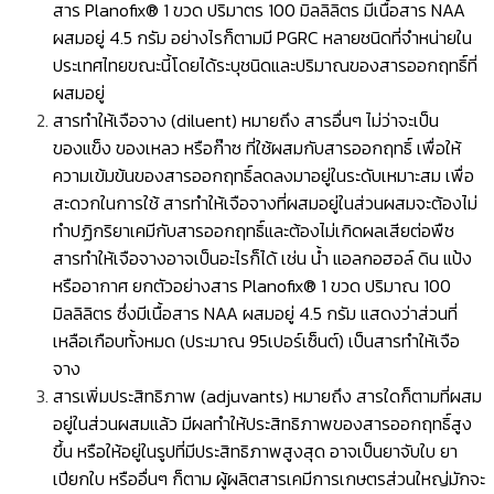
สาร Planofix® 1 ขวด ปริมาตร 100 มิลลิลิตร มีเนื้อสาร NAA
ผสมอยู่ 4.5 กรัม อย่างไรก็ตามมี PGRC หลายชนิดที่จำหน่ายใน
ประเทศไทยขณะนี้โดยได้ระบุชนิดและปริมาณของสารออกฤทธิ์ที่
ผสมอยู่
สารทำให้เจือจาง (diluent) หมายถึง สารอื่นๆ ไม่ว่าจะเป็น
ของแข็ง ของเหลว หรือก๊าซ ที่ใช้ผสมกับสารออกฤทธิ์ เพื่อให้
ความเข้มข้นของสารออกฤทธิ์ลดลงมาอยู่ในระดับเหมาะสม เพื่อ
สะดวกในการใช้ สารทำให้เจือจางที่ผสมอยู่ในส่วนผสมจะต้องไม่
ทำปฏิกริยาเคมีกับสารออกฤทธิ์และต้องไม่เกิดผลเสียต่อพืช
สารทำให้เจือจางอาจเป็นอะไรก็ได้ เช่น นํ้า แอลกอฮอล์ ดิน แป้ง
หรืออากาศ ยกตัวอย่างสาร Planofix® 1 ขวด ปริมาณ 100
มิลลิลิตร ซึ่งมีเนื้อสาร NAA ผสมอยู่ 4.5 กรัม แสดงว่าส่วนที่
เหลือเกือบทั้งหมด (ประมาณ 95เปอร์เซ็นต์) เป็นสารทำให้เจือ
จาง
สารเพิ่มประสิทธิภาพ (adjuvants) หมายถึง สารใดก็ตามที่ผสม
อยู่ในส่วนผสมแล้ว มีผลทำให้ประสิทธิภาพของสารออกฤทธิ์สูง
ขึ้น หรือให้อยู่ในรูปที่มีประสิทธิภาพสูงสุด อาจเป็นยาจับใบ ยา
เปียกใบ หรืออื่นๆ ก็ตาม ผู้ผลิตสารเคมีการเกษตรส่วนใหญ่มักจะ