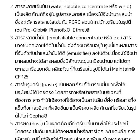
สารละลายเข้มข้น (water soluble concentrate หรือ w.s.c.)
เป็นผลิตภัณฑ์ที่อยู่ในรูปสารละลายใส เมื่อจะใช้จึงนำมาผสมนํ้า
ซึ่งจะได้สารละลายใสเช่นกัน PGRC ส่วนใหญ่มักเตรียมในรูปนี้
เช่น Pro-Gibb® Planofix® Ethrel®
สารละลายน้ำมัน (emulsifiable concentrate หรือ e.c.) สาร
บางชนิดละลายได้ดีในน้ำมัน จึงต้องเตรียมอยู่ในรูปนี้และผสมสาร
ที่จับตัวกับนํ้าและนํ้ามันได้ดี (emulsifier) ลงไปด้วยเมื่อจะใช้จึงนำ
มาผสมนํ้าจะได้สารผสมซึ่งมีลักษณะขุ่นเหมือนนํ้านม แต่ไม่ตก
ตะกอนหรือแยกชั้น ผลิตภัณฑ์ที่เตรียมในรูปนี้ได้แก่ Maintain®
CF 125
สารในรูปครีม (paste) เป็นผลิตภัณฑ์ที่เตรียมขึ้นมาเพื่อใช้
ประโยชน์ได้โดยตรง โดยการทาหรือป้ายสารในบริเวณที่
ต้องการ สารทำให้เจือจางที่ใช้อาจเป็นลาโนลิน ขึ้ผึ้ง หรือสารกึ่ง
แข็งกึ่งเหลวอื่นๆ ที่ผลิตขึ้นมาเป็นพิเศษ ผลิตภัณฑ์ที่เตรียมในรูป
นี้ได้แก่ Cepha®
สารผง (dust) เป็นผลิตภัณฑ์ที่เตรียมขึ้นมาเพื่อใช้ประโยชน์
โดยตรงเช่นกัน และไม่ต้องผสมนํ้าหรือสารใดๆ เพิ่มเติมอีก การ
ให้สารในรูปนี้แก่พืชทำได้โดยจุ่มส่วนของพืชลงในผงของสาร