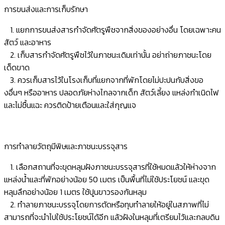
การขนส่งและการเก็บรักษา
1. แยกการขนส่งสารกำจัดศัตรูพืชจากสิ่งของอย่างอื่น โดยเฉพาะคน
สัตว์ และอาหาร
2. เก็บสารกำจัดศัตรูพืชไว้ในภาชนะเดิมเท่านั้น อย่าถ่ายภาชนะโดย
เด็ดขาด
3. ควรเก็บสารไว้ในโรงเก็บที่แยกจากที่พักโดยไม่ปะปนกับสิ่งขอ
งอื่นๆ หรืออาหาร ปลอดภัยห่างไกลจากเด็ก สัตว์เลี้ยง แหล่งกำเนิดไฟ
และไม่ชื้นแฉะ ควรติดป้ายเตือนและใส่กุญแจ
การทำลายวัตถุมีพิษและภาชนะบรรจุสาร
1. เลือกสถานที่จะขุดหลุมฝังภาชนะบรรจุสารที่ใช้หมดแล้วให้ห่างจาก
แหล่งน้ำและที่พักอย่างน้อย 50 เมตร เป็นพื้นที่ไม่ใช้ประโยชน์ และขุด
หลุมลึกอย่างน้อย 1 เมตร ใช้ปูนขาวรองก้นหลุม
2. ทำลายภาชนะบรรจุโดยการตัดหรือทุบทำลายให้อยู่ในสภาพที่ไม่
สามารถที่จะนำไปใช้ประโยชน์ได้อีก แล้วฝังในหลุมที่เตรียมไว้และกลบดิน