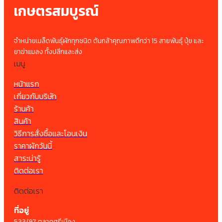
เกษตรสมบูรณ์
จำหน่ายเมล็ดพันธุ์ผักทุกชนิด ต้นกล้าคุณภาพดีกว่า 15 สายพันธุ์ ปุ๋ย และ
ยาฆ่าแมลง ทั้งปลีกและส่ง
เมนู
หน้าแรก
เกี่ยวกับบริษัท
ร้านค้า
สินค้า
วิธีการสั่งซื้อและโอนเงิน
ราคาผักวันนี้
สาระน่ารู้
ติดต่อเรา
ติดต่อเรา
ที่อยู่
533/97 ตลาดศรีเมือง