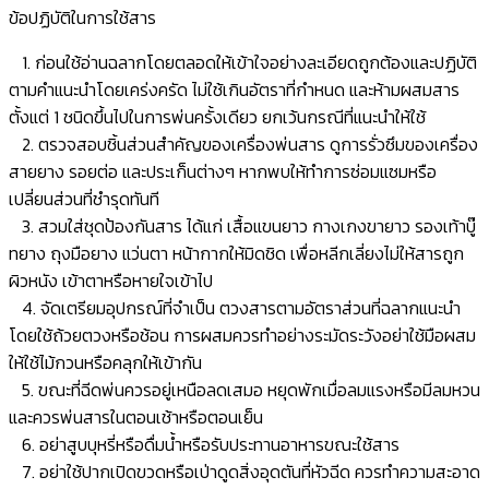
ข้อปฏิบัติในการใช้สาร
1. ก่อนใช้อ่านฉลากโดยตลอดให้เข้าใจอย่างละเอียดถูกต้องและปฏิบัติ
ตามคำแนะนำโดยเคร่งครัด ไม่ใช้เกินอัตราที่กำหนด และห้ามผสมสาร
ตั้งแต่ 1 ชนิดขึ้นไปในการพ่นครั้งเดียว ยกเว้นกรณีที่แนะนำให้ใช้
2. ตรวจสอบชิ้นส่วนสำคัญของเครื่องพ่นสาร ดูการรั่วซึมของเครื่อง
สายยาง รอยต่อ และประเก็นต่างๆ หากพบให้ทำการซ่อมแซมหรือ
เปลี่ยนส่วนที่ชำรุดทันที
3. สวมใส่ชุดป้องกันสาร ได้แก่ เสื้อแขนยาว กางเกงขายาว รองเท้าบู๊
ทยาง ถุงมือยาง แว่นตา หน้ากากให้มิดชิด เพื่อหลีกเลี่ยงไม่ให้สารถูก
ผิวหนัง เข้าตาหรือหายใจเข้าไป
4. จัดเตรียมอุปกรณ์ที่จำเป็น ตวงสารตามอัตราส่วนที่ฉลากแนะนำ
โดยใช้ถ้วยตวงหรือช้อน การผสมควรทำอย่างระมัดระวังอย่าใช้มือผสม
ให้ใช้ไม้กวนหรือคลุกให้เข้ากัน
5. ขณะที่ฉีดพ่นควรอยู่เหนือลดเสมอ หยุดพักเมื่อลมแรงหรือมีลมหวน
และควรพ่นสารในตอนเช้าหรือตอนเย็น
6. อย่าสูบบุหรี่หรือดื่มน้ำหรือรับประทานอาหารขณะใช้สาร
7. อย่าใช้ปากเปิดขวดหรือเป่าดูดสิ่งอุดตันที่หัวฉีด ควรทำความสะอาด