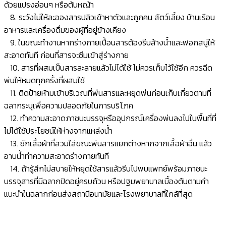
ด้วยแปรงอ่อนๆ หรือต้นหญ้า
8. ระวังไม่ให้ละอองสารปลิวเข้าหาตัวและถูกคน สัตว์เลี้ยง บ้านเรือน
อาหารและเครื่องดื่มของผู้ที่อยู่ข้างเคียง
9. ในขณะทำงานหากร่างกายเปื้อนสารต้องรีบล้างน้ำและฟอกสบู่ให้
สะอาดทันที ก่อนที่สารจะซึมเข้าสู่ร่างกาย
10. สารที่ผสมเป็นสารละลายแล้วไม่ได้ใช้ ไม่ควรเก็บไว้ใช้อีก ควรฉีด
พ่นให้หมดทุกครั้งที่ผสมใช้
11. ติดป้ายห้ามเข้าบริเวณที่พ่นสารและหยุดพ่นก่อนเก็บเกี่ยวตามที่
ฉลากระบุเพื่อความปลอดภัยในการบริโภค
12. ทำความสะอาดภาชนะบรรจุหรืออุปกรณ์เครื่องพ่นลงไปในพื้นที่ที่
ไม่ได้ใช้ประโยชน์ให้ห่างจากแหล่งน้ำ
13. ซักเสื้อผ้าที่สวมใส่ขณะพ่นสารแยกต่างหากจากเสื้อผ้าอื่น แล้ว
อาบน้ำทำความสะอาดร่างกายทันที
14. ถ้ารู้สึกไม่สบายให้หยุดใช้สารแล้วรีบไปพบแพทย์พร้อมภาชนะ
บรรจุสารที่มีฉลากปิดอยู่ครบถ้วน หรือปฐมพยาบาลเบื้องต้นตามคำ
แนะนำในฉลากก่อนส่งสถานีอนามัยและโรงพยาบาลที่ใกล้ที่สุด