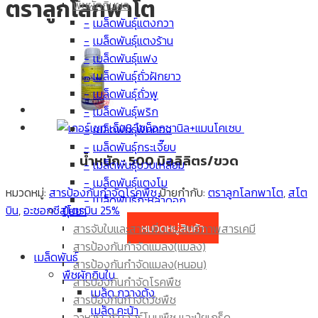
ตราลูกโลกพาโต
พืชผักกินผล
เมล็ดพันธุ์แตงกวา
เมล็ดพันธุ์แตงร้าน
เมล็ดพันธุ์แฟง
เมล็ดพันธุ์ถั่วฝักยาว
เมล็ดพันธุ์ถั่วพู
เมล็ดพันธุ์พริก
เมล็ดพันธุ์ฟักทอง
เมล็ดพันธุ์กระเจี๊ยบ
น้ำหนัก : 500 มิลลิลิตร/ขวด
เมล็ดพันธุ์บวบเหลี่ยม
เมล็ดพันธุ์แตงโม
หมวดหมู่:
สารป้องกันกำจัดโรคพืช
ป้ายกำกับ:
ตราลูกโลกพาโต
,
สโต
เมล็ดพันธุ์กะหล่ำดอก
บิน
,
อะซอกซีสโตรบิน 25%
ปุ๋ยยา
เมล็ดพันธุ์มะเขือเทศ
หมวดหมู่สินค้า
สารจับใบและสารเพิ่มประสิทธิภาพสารเคมี
เมล็ดพันธุ์ผักกาด
สารป้องกันกำจัดแมลง(แมลง)
เมล็ดพันธุ์มะเขือยาว
เมล็ดพันธุ์
สารป้องกันกำจัดแมลง(หนอน)
เมล็ด ข้าวโพด
พืชผักกินใบ
สารป้องกันกำจัดโรคพืช
เมล็ดพันธุ์มะระขี้นก
เมล็ด กวางตุ้ง
สารป้องกันกำจัดวัชพืช
เมล็ดพันธุ์มะระ
เมล็ด คะน้า
อาหารเสริมฮอร์โมนพืช และปุ๋ยเกร็ด