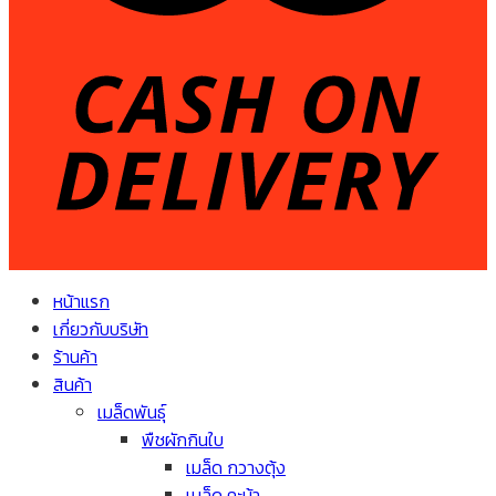
หน้าแรก
เกี่ยวกับบริษัท
ร้านค้า
สินค้า
เมล็ดพันธุ์
พืชผักกินใบ
เมล็ด กวางตุ้ง
เมล็ด คะน้า