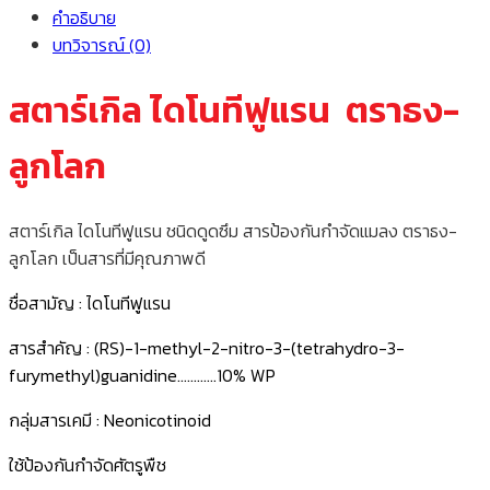
คำอธิบาย
บทวิจารณ์ (0)
สตาร์เกิล ไดโนทีฟูแรน ตราธง-
ลูกโลก
สตาร์เกิล ไดโนทีฟูแรน ชนิดดูดซึม สารป้องกันกำจัดแมลง ตราธง-
ลูกโลก เป็นสารที่มีคุณภาพดี
ชื่อสามัญ : ไดโนทีฟูแรน
สารสำคัญ : (RS)-1-methyl-2-nitro-3-(tetrahydro-3-
furymethyl)guanidine…………10% WP
กลุ่มสารเคมี : Neonicotinoid
ใช้ป้องกันกำจัดศัตรูพืช