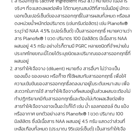
สารออกฤทธิ์ (active ingredient หรือ a.i.) หมายถึง เนื้อสาร
จริงๆ ที่จะแสดงผลต่อพืช ได้ตามคุณสมบัติที่สารนั้นมีอยู่ มักจะ
บอกเป็นเปอร์เซ็นต์ของสารออกฤทธิ์ในสารผสมทั้งหมด หรือแส
ดงหน่วยนํ้าหนักต่อปริมาตร (เช่นกรัมต่อลิตร) เช่น Planofix®
ระบุว่ามี NAA 4.5% (เปอร์เซ็นต์) เป็นสารออกฤทธิ์ หมายความว่า
สาร Planofix® 1 ขวด ปริมาตร 100 มิลลิลิตร มีเนื้อสาร NAA
ผสมอยู่ 4.5 กรัม อย่างไรก็ตามมี PGRC หลายชนิดที่จำหน่ายใน
ประเทศไทยขณะนี้โดยได้ระบุชนิดและปริมาณของสารออกฤทธิ์ที่
ผสมอยู่
สารทำให้เจือจาง (diluent) หมายถึง สารอื่นๆ ไม่ว่าจะเป็น
ของแข็ง ของเหลว หรือก๊าซ ที่ใช้ผสมกับสารออกฤทธิ์ เพื่อให้
ความเข้มข้นของสารออกฤทธิ์ลดลงมาอยู่ในระดับเหมาะสม เพื่อ
สะดวกในการใช้ สารทำให้เจือจางที่ผสมอยู่ในส่วนผสมจะต้องไม่
ทำปฏิกริยาเคมีกับสารออกฤทธิ์และต้องไม่เกิดผลเสียต่อพืช
สารทำให้เจือจางอาจเป็นอะไรก็ได้ เช่น นํ้า แอลกอฮอล์ ดิน แป้ง
หรืออากาศ ยกตัวอย่างสาร Planofix® 1 ขวด ปริมาณ 100
มิลลิลิตร ซึ่งมีเนื้อสาร NAA ผสมอยู่ 4.5 กรัม แสดงว่าส่วนที่
เหลือเกือบทั้งหมด (ประมาณ 95เปอร์เซ็นต์) เป็นสารทำให้เจือ