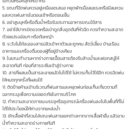
ไม้กวนหรือคลุกให้เข้ากัน
5. ขณะที่ฉีดพ่นควรอยู่เหนือลดเสมอ หยุดพักเมื่อลมแรงหรือมีลมหวน
และควรพ่นสารในตอนเช้าหรือตอนเย็น
6. อย่าสูบบุหรี่หรือดื่มน้ำหรือรับประทานอาหารขณะใช้สาร
7. อย่าใช้ปากเปิดขวดหรือเป่าดูดสิ่งอุดตันที่หัวฉีด ควรทำความสะอาด
ด้วยแปรงอ่อนๆ หรือต้นหญ้า
8. ระวังไม่ให้ละอองสารปลิวเข้าหาตัวและถูกคน สัตว์เลี้ยง บ้านเรือน
อาหารและเครื่องดื่มของผู้ที่อยู่ข้างเคียง
9. ในขณะทำงานหากร่างกายเปื้อนสารต้องรีบล้างน้ำและฟอกสบู่ให้
สะอาดทันที ก่อนที่สารจะซึมเข้าสู่ร่างกาย
10. สารที่ผสมเป็นสารละลายแล้วไม่ได้ใช้ ไม่ควรเก็บไว้ใช้อีก ควรฉีดพ่น
ให้หมดทุกครั้งที่ผสมใช้
11. ติดป้ายห้ามเข้าบริเวณที่พ่นสารและหยุดพ่นก่อนเก็บเกี่ยวตามที่
ฉลากระบุเพื่อความปลอดภัยในการบริโภค
12. ทำความสะอาดภาชนะบรรจุหรืออุปกรณ์เครื่องพ่นลงไปในพื้นที่ที่ไม่
ได้ใช้ประโยชน์ให้ห่างจากแหล่งน้ำ
13. ซักเสื้อผ้าที่สวมใส่ขณะพ่นสารแยกต่างหากจากเสื้อผ้าอื่น แล้วอาบ
น้ำทำความสะอาดร่างกายทันที