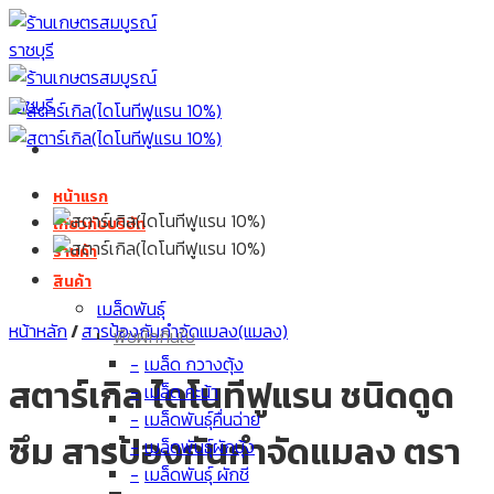
Skip
to
content
หน้าแรก
เกี่ยวกับบริษัท
ร้านค้า
สินค้า
เมล็ดพันธุ์
หน้าหลัก
/
สารป้องกันกำจัดแมลง(แมลง)
พืชผักกินใบ
เมล็ด กวางตุ้ง
สตาร์เกิล ไดโนทีฟูแรน ชนิดดูด
เมล็ด คะน้า
เมล็ดพันธุ์คื่นฉ่าย
ซึม สารป้องกันกำจัดแมลง ตรา
เมล็ดพันธุ์ผักบุ้ง
เมล็ดพันธุ์ ผักชี