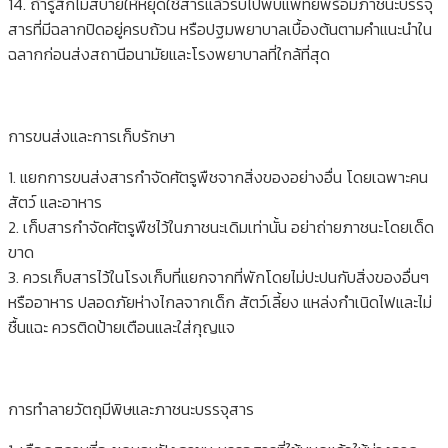
14. ถ้ารู้สึกไม่สบายให้หยุดใช้สารแล้วรีบไปพบแพทย์พร้อมภาชนะบรรจุ
สารที่มีฉลากปิดอยู่ครบถ้วน หรือปฐมพยาบาลเบื้องต้นตามคำแนะนำใน
ฉลากก่อนส่งสถานีอนามัยและโรงพยาบาลที่ใกล้ที่สุด
การขนส่งและการเก็บรักษา
1. แยกการขนส่งสารกำจัดศัตรูพืชจากสิ่งของอย่างอื่น โดยเฉพาะคน
สัตว์ และอาหาร
2. เก็บสารกำจัดศัตรูพืชไว้ในภาชนะเดิมเท่านั้น อย่าถ่ายภาชนะโดยเด็ด
ขาด
3. ควรเก็บสารไว้ในโรงเก็บที่แยกจากที่พักโดยไม่ปะปนกับสิ่งของอื่นๆ
หรืออาหาร ปลอดภัยห่างไกลจากเด็ก สัตว์เลี้ยง แหล่งกำเนิดไฟและไม่
ชื้นแฉะ ควรติดป้ายเตือนและใส่กุญแจ
การทำลายวัตถุมีพิษและภาชนะบรรจุสาร