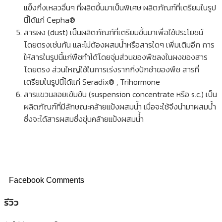
แข็งกึ่งเหลวอื่นๆ ที่ผลิตขึ้นมาเป็นพิเศษ ผลิตภัณฑ์ที่เตรียมในรูป
นี้ได้แก่ Cepha®
สารผง (dust) เป็นผลิตภัณฑ์ที่เตรียมขึ้นมาเพื่อใช้ประโยชน์
โดยตรงเช่นกัน และไม่ต้องผสมนํ้าหรือสารใดๆ เพิ่มเติมอีก การ
ให้สารในรูปนี้แก่พืชทำได้โดยจุ่มส่วนของพืชลงในผงของสาร
โดยตรง ส่วนใหญ่ใช้ในการเร่งรากกิ่งปักชำของพืช สารที่
เตรียมในรูปนี้ได้แก่ Seradix® , Trihormone
สารแขวนลอยเข้มข้น (suspension concentrate หรือ s.c.) เป็น
ผลิตภัณฑ์ที่มีลักษณะคล้ายแป้งผสมนํ้า เมื่อจะใช้จึงนำมาผสมนํ้า
ซึ่งจะได้สารผสมซึ่งขุ่นคล้ายแป้งผสมนํ้ำ
Facebook Comments
รีวิว