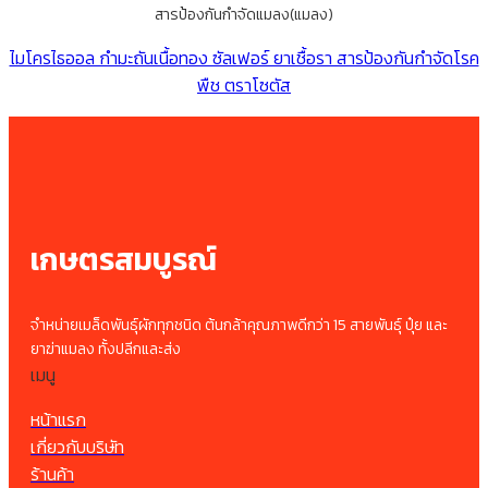
สารป้องกันกำจัดแมลง(แมลง)
ไมโครไธออล กำมะถันเนื้อทอง ซัลเฟอร์ ยาเชื้อรา สารป้องกันกำจัดโรค
พืช ตราโซตัส
เกษตรสมบูรณ์
จำหน่ายเมล็ดพันธุ์ผักทุกชนิด ต้นกล้าคุณภาพดีกว่า 15 สายพันธุ์ ปุ๋ย และ
ยาฆ่าแมลง ทั้งปลีกและส่ง
เมนู
หน้าแรก
เกี่ยวกับบริษัท
ร้านค้า