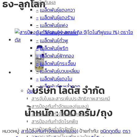
ธง-ลูกโลก
พืชผักกินผล
เมล็ดพันธุ์แตงกวา
เมล็ดพันธุ์แตงร้าน
เมล็ดพันธุ์แฟง
เมล็ดพันธุ์ถั่วฝักยาว
เมล็ดพันธุ์ถั่วพู
เมล็ดพันธุ์พริก
เมล็ดพันธุ์ฟักทอง
เมล็ดพันธุ์กระเจี๊ยบ
เมล็ดพันธุ์บวบเหลี่ยม
เมล็ดพันธุ์แตงโม
เมล็ดพันธุ์กะหล่ำดอก
บริษัท โลตัส จำกัด
ปุ๋ยยา
เมล็ดพันธุ์มะเขือเทศ
สารจับใบและสารเพิ่มประสิทธิภาพสารเคมี
เมล็ดพันธุ์ผักกาด
สารป้องกันกำจัดแมลง(แมลง)
น้ำหนัก : 100 กรัม/ถุง
เมล็ดพันธุ์มะเขือยาว
สารป้องกันกำจัดแมลง(หนอน)
เมล็ด ข้าวโพด
สารป้องกันกำจัดโรคพืช
เมล็ดพันธุ์มะระขี้นก
สารป้องกันกำจัดวัชพืช
หมวดหมู่:
สารป้องกันกำจัดแมลง(แมลง)
ป้ายกำกับ:
ชนิดดูดซึม
,
ตรา
เมล็ดพันธุ์มะระ
อาหารเสริมฮอร์โมนพืช และปุ๋ยเกร็ด