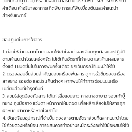
วันหมดอายุ (ถ้ามี) หรือวันผลิต คำอธิบาย ประโยชน์ วิธีใช้ วิธีเก็บรักษา
คำเตือน คำอธิบายอาการเกิดพิษ การแก้พิษเบื้องต้นและคำแนะนำ
สำหรับแพทย์
ข้อปฏิบัติในการใช้สาร
1. ก่อนใช้อ่านฉลากโดยตลอดให้เข้าใจอย่างละเอียดถูกต้องและปฏิบัติ
ตามคำแนะนำโดยเคร่งครัด ไม่ใช้เกินอัตราที่กำหนด และห้ามผสมสาร
ตั้งแต่ 1 ชนิดขึ้นไปในการพ่นครั้งเดียว ยกเว้นกรณีที่แนะนำให้ใช้
2. ตรวจสอบชิ้นส่วนสำคัญของเครื่องพ่นสาร ดูการรั่วซึมของเครื่อง
สายยาง รอยต่อ และประเก็นต่างๆ หากพบให้ทำการซ่อมแซมหรือ
เปลี่ยนส่วนที่ชำรุดทันที
3. สวมใส่ชุดป้องกันสาร ได้แก่ เสื้อแขนยาว กางเกงขายาว รองเท้าบู๊
ทยาง ถุงมือยาง แว่นตา หน้ากากให้มิดชิด เพื่อหลีกเลี่ยงไม่ให้สารถูก
ผิวหนัง เข้าตาหรือหายใจเข้าไป
4. จัดเตรียมอุปกรณ์ที่จำเป็น ตวงสารตามอัตราส่วนที่ฉลากแนะนำโดย
ใช้ถ้วยตวงหรือช้อน การผสมควรทำอย่างระมัดระวังอย่าใช้มือผสมให้ใช้