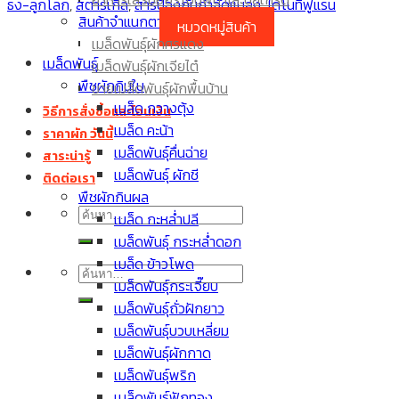
ธง-ลูกโลก
,
สตาร์เกิล
,
สารป้องกันกำจัดแมลง
,
ไดโนทีฟูแรน
เมล็ดพันธุ์มะละกอ
สินค้าจำแนกตามประเภท
หมวดหมู่สินค้า
เมล็ดพันธุ์มะเขือเปราะ
เมล็ดพันธุ์ผักศรแดง
เมล็ด กะหล่ำปลี
เมล็ดพันธุ์
เมล็ดพันธุ์ผักเจียไต๋
พืชผักกินใบ
ขายเมล็ดพันธุ์ผักพื้นบ้าน
เมล็ด กวางตุ้ง
วิธีการสั่งซื้อและโอนเงิน
เมล็ด คะน้า
ราคาผัก วันนี้
เมล็ดพันธุ์คื่นฉ่าย
สาระน่ารู้
เมล็ดพันธุ์ ผักชี
ติดต่อเรา
พืชผักกินผล
ค้นหา:
เมล็ด กะหล่ำปลี
เมล็ดพันธุ์ กระหล่ำดอก
เมล็ด ข้าวโพด
ค้นหา:
เมล็ดพันธุ์กระเจี๊ยบ
เมล็ดพันธุ์ถั่วฝักยาว
เมล็ดพันธุ์บวบเหลี่ยม
เมล็ดพันธุ์ผักกาด
เมล็ดพันธุ์พริก
เมล็ดพันธุ์ฟักทอง