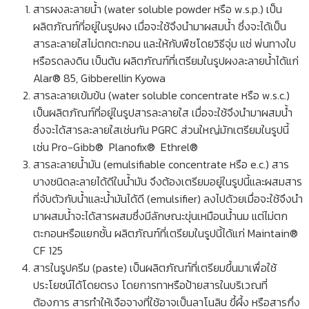
สารผงละลายน้ำ (water soluble powder หรือ w.s.p.) เป็น
ผลิตภัณฑ์ที่อยู่ในรูปผง เมื่อจะใช้จึงนำมาผสมนํ้า ซึ่งจะได้เป็น
สารละลายใสไม่ตกตะกอน และให้กับพืชโดยวิธีจุ่ม แช่ พ่นทางใบ
หรือรดลงดิน เป็นต้น ผลิตภัณฑ์ที่เตรียมในรูปผงละลายนํ้าได้แก่
Alar® 85, Gibberellin Kyowa
สารละลายเข้มข้น (water soluble concentrate หรือ w.s.c.)
เป็นผลิตภัณฑ์ที่อยู่ในรูปสารละลายใส เมื่อจะใช้จึงนำมาผสมนํ้า
ซึ่งจะได้สารละลายใสเช่นกัน PGRC ส่วนใหญ่มักเตรียมในรูปนี้
เช่น Pro-Gibb® Planofix® Ethrel®
สารละลายน้ำมัน (emulsifiable concentrate หรือ e.c.) สาร
บางชนิดละลายได้ดีในน้ำมัน จึงต้องเตรียมอยู่ในรูปนี้และผสมสาร
ที่จับตัวกับนํ้าและนํ้ามันได้ดี (emulsifier) ลงไปด้วยเมื่อจะใช้จึงนำ
มาผสมนํ้าจะได้สารผสมซึ่งมีลักษณะขุ่นเหมือนนํ้านม แต่ไม่ตก
ตะกอนหรือแยกชั้น ผลิตภัณฑ์ที่เตรียมในรูปนี้ได้แก่ Maintain®
CF 125
สารในรูปครีม (paste) เป็นผลิตภัณฑ์ที่เตรียมขึ้นมาเพื่อใช้
ประโยชน์ได้โดยตรง โดยการทาหรือป้ายสารในบริเวณที่
ต้องการ สารทำให้เจือจางที่ใช้อาจเป็นลาโนลิน ขึ้ผึ้ง หรือสารกึ่ง