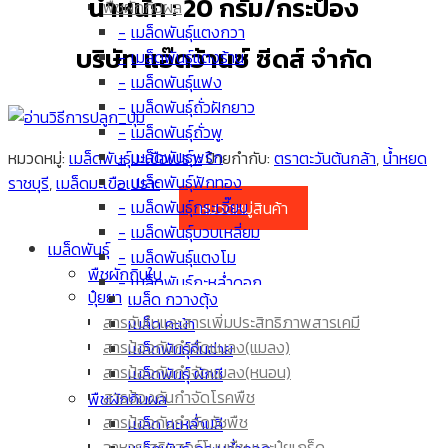
น้ำหนัก : 20 กรัม/กระป๋อง
พืชผักกินผล
เมล็ดพันธุ์แตงกวา
บริษัท แอ๊ดว้านซ์ ซีดส์ จำกัด
เมล็ดพันธุ์แตงร้าน
เมล็ดพันธุ์แฟง
เมล็ดพันธุ์ถั่วฝักยาว
เมล็ดพันธุ์ถั่วพู
เมล็ดพันธุ์พริก
หมวดหมู่:
เมล็ดพันธุ์มะเขือเปราะ
ป้ายกำกับ:
ตราตะวันต้นกล้า
,
น้ำหยด
เมล็ดพันธุ์ฟักทอง
ราชบุรี
,
เมล็ดมะเขือเปราะ
เมล็ดพันธุ์กระเจี๊ยบ
หมวดหมู่สินค้า
เมล็ดพันธุ์บวบเหลี่ยม
เมล็ดพันธุ์
เมล็ดพันธุ์แตงโม
พืชผักกินใบ
เมล็ดพันธุ์กะหล่ำดอก
ปุ๋ยยา
เมล็ด กวางตุ้ง
เมล็ดพันธุ์มะเขือเทศ
สารจับใบและสารเพิ่มประสิทธิภาพสารเคมี
เมล็ด คะน้า
เมล็ดพันธุ์ผักกาด
สารป้องกันกำจัดแมลง(แมลง)
เมล็ดพันธุ์คื่นฉ่าย
เมล็ดพันธุ์มะเขือยาว
สารป้องกันกำจัดแมลง(หนอน)
เมล็ดพันธุ์ ผักชี
เมล็ด ข้าวโพด
สารป้องกันกำจัดโรคพืช
พืชผักกินผล
เมล็ดพันธุ์มะระขี้นก
สารป้องกันกำจัดวัชพืช
เมล็ด กะหล่ำปลี
เมล็ดพันธุ์มะระ
อาหารเสริมฮอร์โมนพืช และปุ๋ยเกร็ด