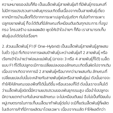
ความหมายของมันก็คือ เป็นเมล็ดพันธุ์สายพันธุ์แท้ ที่มีพันธุ์กรรมคงที่
ไม่มีการแปรปรวนทางพันธุกรรมเกิดขึ้นเนื้องจากเป็นสายพันธุ์เดี่ยว
หากมีการนำเมล็ดที่ได้จากการเพาะปลูกในรุ่นถัดๆ กันไปทำการเพาะ
ปลูกขยายพันธุ์ ก็จะได้ต้นที่มีลักษณะที่เหมือนต้นเดิมทุกประการ ทั้งรูป
ทรง โครงสร้าง และผลผลิต พูดให้เข้าใจง่ายๆ ก็คือ เราสามารถเก็บ
พันธุ์เองได้ต่อไปเรื่อยๆ
2. ส่วนเมล็ดพันธุ์ F1 (F One-Hybrid) เป็นเมล็ดพันธุ์สายพันธุ์ลูกผสม
ในชั่ว (รุ่น) ที่เกิดจากการผสมข้าพันธุ์ระหว่างพันธุ์แท้ 2 สายพันธุ์ หรือ
เรียกเข้าใจง่ายว่าพ่อและแม่พันธุ์ (อาจจะ 3 หรือ 4 สายพันธุ์ก็ได้) เมล็ด
แบบ F1 ที่ได้ไปปลูกจะมีการเปลี่ยแปลงของลักษณะเกิดขึ้นผิดไปจากเดิม
เนื่องจากเกิดจากการมี 2 สายพันธุ์หรือมากกว่ามาผสมกัน ลักษณะที่
เปลี่ยนแปลงไปนั้นจะคล้ายกับสายพันธุ์พ่อหรือสายพันธุ์แม่ ดังนั้นอาจจะ
ทำให้ให้ลักษณะของพืชที่ได้นั้นดีขึ้น หรือเลวลงก็ได้ ดังนั้นเราจะเห็นได้
ว่าเมล็ดพันธุ์ชนิดนี้มีความแปรปรวนของพันธุกรรมสูง เมื่อนำไปปลูกจะ
มีความแตกต่างกันในหลายลักษณะ จะไม่เหมือนต้นแม่ จึงไม่เป็นที่นิยมใน
หมู่เกษตรกรในการเก็บเมล็ดมาทำพันธุ์ต่อไป จะมีก็แต่เมล็ดพันธุ์ที่ผลิต
ในเชิงการค้าที่มีการผลิตมาโดยเฉพาะ เนื่องจากเมล้ด F1ให้ผลดีกว่า