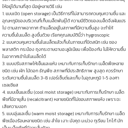
ให้อยู่ได้นานที่สุด มีอยู่หลายวิธี เช่น
1. แบบเปิด (open storage) เป็นวิธีการที่ไม่สามารถควบคุมความชื้น และ
อุณหภูมิของบริเวณที่เก็บเมล็ดพันธุ์ได้ ความมีชีวิตของเมล็ดจึงผันแปร
ไป ตามสภาพอากาศ ถ้าเมล็ดอยู่ในสภาพที่มีความชื้นสูง จะทำให้
ความชื้นในเมล็ด สูงขึ้นด้วย เรียกคุณสมบัตินี้ว่า hygroscopic
2. แบบควบคุมความชื้นในเมล็ดแล้วเก็บในภาชนะที่ปิดสนิท เช่น ซอง
พลาสติก กระป๋อง ถุงกระดาษฉาบอะลูมิเนียม เพื่อป้องกัน ไม่ให้ความชื้น
ในอากาศเข้าไปในเมล็ดได้
3. แบบปรับสภาพให้เย็นและแห้ง เหมาะกับการเก็บรักษา เมล็ดพืชหลาย
ชนิด เช่น ผัก ไม้ดอก ธัญพืช สภาพที่มีประสิทธิภาพ สูงสุด ควรรักษา
ระดับความชื้นในเมล็ด 3-8 เปอร์เซ็นต์และเก็บ ในอุณหภูมิ 1-5 องศา
เซลเซียส
4. แบบเย็นและชื้น (cool moist storage) เหมาะกับการเก็บรักษา เมล็ด
พืชที่มีอายุสั้น (recalcitrant) หลายชนิดที่ไม่ชอบสภาพแห้ง เพราะจะ
เสียความงอก
5. แบบอุ่นและชื้น (warm moist storage) เหมาะกับการเก็บรักษา เมล็ด
พืชเมืองร้อนหลายชนิด เช่น ลำไย เงาะ มังคุด มะม่วง ทุเรียน โกโก้ มัก
เป็นเมล็ดพืชที่มีอายุสั้นด้วย