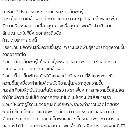
ข้อห้าม 7 ประการของการเกบ็ รักษาเมล็ดพันธุ์
การเก็บรักษาเมล็ดพนัธุ์ที่ถูกวิธีนั้นคือ การปฏิบัติต่อเมล็ดพันธุ์เพื่อ
รักษาหรือชะลอความเสื่อมคุณภาพ ซึ่งคุณภาพดงักล่าวมีหลาย
ลักษณะ แต่ในที่นี้จะขอกล่าวถึงข้อ
ห้าม 7 ประการ ดงัน้ี
1.อย่าเก็บเมล็ดพันธุ์ที่มีความชื้นสูง เพราะเมล็ดพันธุ์สามารถดูดความชื้น
จากอากาศได้
2.อย่าเก็บเมล็ดพันธุ์ไวัใกลกับปุ๋ยหรือสารเคมีเพราะจะเกิดอันตราย
โดยตรงต่อความงอกของเมล็ดพนัธุ์
3.อย่าเก็บเมล็ดพันธุ์ไวใ้กล้กับแหล่งน้ำหรือสถานที่ชื้นแฉะเพราะมี
ความชื้นสูงซึ่งจะทำให้เมล็ดพนัธุ์มีอายสุั้นเพราะดูดความช้ื้น
4.อย่าเก็บเมล็ดพันธุ์บนพื้นโดยตรง เพราะพื้นจะถ่ายเทความช้ื้นสู่เมล็ด
ทำให้กนัความช้ื้นไม่ได้ อากาศถ่ายเทไม่ดี เมล็ดจะเน่าเสียหายเร็ว
5.อย่าให้มีศัตรูโรคแมลงขณะเก็บรักษาเพราะจะทำลายเมล็ดโดยตรง
6.อย่าเก็บเมล็ดที่ตายแลว้เพราะเสียเวลา ทุน แรงงาน และสถานที่
7.อย่าละเลยการตรวจสอบเมล็ดพันธุ์ขณะเก็บรักษาเพราะการตรวจ
สอบจะทำให้ทราบสภาพของคุณภาพเมล็ดพันธุ์เพื่อการวางแผนปฏิบัติ