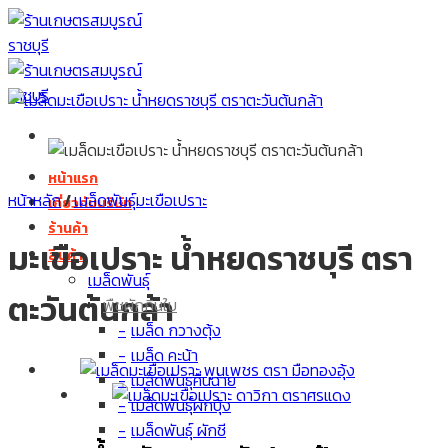
Skip
to
content
หน้าแรก
หน้าหลัก
/
เมล็ดพันธุ์มะเขือเปราะ
เกี่ยวกับบริษัท
ร้านค้า
มะเขือเปราะ น้ำหยดราชบุรี ตรา
สินค้า
เมล็ดพันธุ์
ตะวันต้นกล้า
พืชผักกินใบ
เมล็ด กวางตุ้ง
เมล็ด คะน้า
เมล็ดพันธุ์คื่นฉ่าย
เมล็ดพันธุ์ผักบุ้ง
เมล็ดพันธุ์ ผักชี