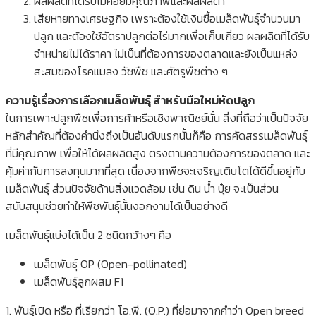
ผลผลิตที่ได้รับไม่ค่อยมีคุณภาพและผลผลิต่ำ
เสียหายทางเศรษฐกิจ เพราะต้องใช้เงินซื้อเมล็ดพันธุ์จำนวนมา
ปลูก และต้องใช้อัตราปลูกต่อไร่มากเพื่อเก็บเกี่ยว ผลผลิตที่ได้รับ
จำหน่ายไม่ได้ราคา ไม่เป็นที่ต้องการของตลาดและยังเป็นแหล่ง
สะสมของโรคแมลง วัชพืช และศัตรูพืชต่าง ๆ
ความรู้เรื่องการเลือกเมล็ดพันธุ์ สำหรับมือใหม่หัดปลูก
ในการเพาะปลูกพืชเพื่อการค้าหรือเชิงพาณิชย์นั้น สิ่งที่ถือว่าเป็นปัจจัย
หลักสำคัญที่ต้องคำนึงถึงเป็นอันดับแรกนั้นก็คือ การคัดสรรเมล็ดพันธุ์
ที่มีคุณภาพ เพื่อให้ได้ผลผลิตสูง ตรงตามความต้องการของตลาด และ
คุ้มค่ากับการลงทุนมากที่สุด เนื่องจากพืชจะเจริญเติบโตได้ดีขึ้นอยู่กับ
เมล็ดพันธุ์ ส่วนปัจจัยด้านสิ่งแวดล้อม เช่น ดิน น้ำ ปุ๋ย จะเป็นส่วน
สนับสนุนช่วยทำให้พืชพันธุ์นั้นงอกงามได้เป็นอย่างดี
เมล็ดพันธุ์แบ่งได้เป็น 2 ชนิดกว้างๆ คือ
เมล็ดพันธุ์ OP (Open-pollinated)
เมล็ดพันธุ์ลูกผสม F1
1. พันธุ์เปิด หรือ ที่เรียกว่า โอ.พี. (O.P.) ที่ย่อมาจากคำว่า Open breed