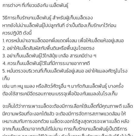
การต่างๆ ที่เกี่ยวขอ้งกับ เมล็ดพันธุ์
วิธีการเก็บรักษาเมล็ดพันธุ์ สำหรับผู้เก็บเมล็ดเอง
หากยังไม่น่าเมล็ดพันธุ์ไปปลูกทันที จ่าเป็นต้องเก็บรักษาไว้ก่อน
ควรปฏิบัติ ดังนี้
1. ควรหมั่นน่าเอาเมล็ดออกผึ่งแดดผึ่งลม เพื่อให้เมล็ดแห้งอยู่เสมอ
2. อย่าให้เมล็ดสัมผัสกับพื้นดินหรือพื้นปูนโดยตรง
3. อย่าเก็บเมล็ดพันธุ์ไว้ใกล้ปุ๋ย เกลือ สารเคมีต่าง ๆ
4. ควรเก็บเมล็ดพันธุ์ไว้ในที่มีการระบายอากาศดี
5. หมั่นตรวจบริเวณที่เก็บเมล็ดพันธ์อยู่เสมอ อย่าให้แมลงศัตรูในโรง
เก็บ
เช่น นก หนู แมลง หรือสัตว์ศัตรูอื่น ๆ มากัดกินเมล็ดพันธุ์ บางครั้ง
ต้องใช้สารเคมีฉีดรอบภาชนะบรรจุเพื่อป้องกันแมลงในโรงเก็บ
จะเห็นได้ว่าการเพาะเมล็ดจะต้องมีการเลือกใช้เมล็ดที่มีคุณภาพดี เมล็ด
มีความพร้อมที่จะงอกได้แล้ว จะต้องมีการจัดการสภาพแวดล้อม ให้
เหมาะสมกับการงอกด้วย เมล็ดจะงอกได้สูงสุดควรจะเพาะเมล็ด หลัง
จากเก็บเมล็ดมาจากต้นได้ไม่นาน การเก็บรักษาเมล็ดพันธุ์เป็นวิธีการ