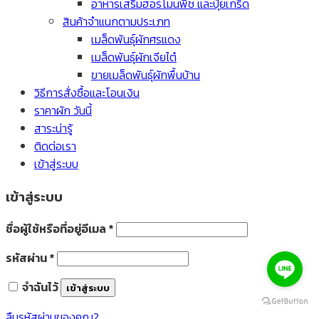
อาหารเสริมฮอร์โมนพืช และปุ๋ยเกร็ด
สินค้าจำแนกตามประเภท
เมล็ดพันธุ์ผักศรแดง
เมล็ดพันธุ์ผักเจียไต๋
ขายเมล็ดพันธุ์ผักพื้นบ้าน
วิธีการสั่งซื้อและโอนเงิน
ราคาผัก วันนี้
สาระน่ารู้
ติดต่อเรา
เข้าสู่ระบบ
เข้าสู่ระบบ
ชื่อผู้ใช้หรือที่อยู่อีเมล
*
รหัสผ่าน
*
จำฉันไว้
เข้าสู่ระบบ
ลืมรหัสผ่านของคุณ?