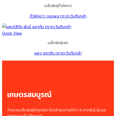
เมล็ดพันธุ์ถั่วฝักยาว
ถั่วฝักยาว จอมพล ตราตะวันต้นกล้า
Quick View
เมล็ดพันธุ์แฟง
แฟง สลาตัน ตราตะวันต้นกล้า
เกษตรสมบูรณ์
จำหน่ายเมล็ดพันธุ์ผักทุกชนิด ต้นกล้าคุณภาพดีกว่า 15 สายพันธุ์ ปุ๋ย และ
ยาฆ่าแมลง ทั้งปลีกและส่ง