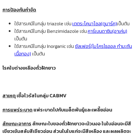
การป้องกันกำจัด
ใช้สารเคมีในกลุ่ม triazole เช่น
เตตระโคนาโซล(ดูมาร์ค)
เป็นต้น
ใช้สารเคมีในกลุ่ม Benzimidazole เช่น
คาร์เบนดาซิม(อาเค่น)
เป็นต้น
ใช้สารเคมีในกลุ่ม Inorganic เช่น
ซัลเฟอร์(ไมโครไธออล กำมะถัน
เนื้อทอง)
เป็นต้น
โรคใบด่างเหลืองถั่วฝักยาว
สาเหตุ
เชื้อไวรัสในกลุ่ม CABMV
การแพร่ระบาด
แพ่ระบาดไปกับเมล็ดพันธุ์และเพลี้ยอ่อน
ลักษณะอาการ
ลักษณะใบของถั่วฝักยาวจะม้วนงอ ในใบอ่อนจะมีสี
เขียวเข้มสลับสีเขียวอ่อน ส่วนในใบแก่จะมีสีเหลือง และผลผลิตจะ