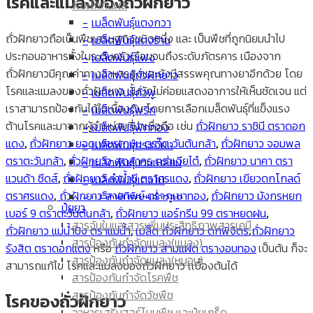
โรคและแมลงของถั่วฝักยาว
พืชผักกินผล
เมล็ดพันธุ์แตงกวา
ถั่วฝักยาวถือเป็นพืชเศรษฐกิจชนิดหนึ่ง และ เป็นพืชที่ถูกนิยมนำไป
เมล็ดพันธุ์แตงร้าน
ประกอบอาหารทั้งในระดับครัวเรือนจนถึงระดับภัตรคาร เนืองจาก
เมล็ดพันธุ์แฟง
ถั่วฝักยาวมีคุณค่าทางอาหารสูงและยังมีสรรพคุณทางยาอีกด้วย โดย
เมล็ดพันธุ์ถั่วฝักยาว
โรคและแมลงของถั่วฝักยาว นั้นมักไม่ค่อยแสดงอาการให้เห็นชัดเจน แต่
เมล็ดพันธุ์ถั่วพู
เราสามารถป้องกันได้ในเบื้องต้น โดยการเลือกเมล็ดพันธุ์ที่แข็งแรง
เมล็ดพันธุ์พริก
ต้านโรคและมาจากผู้จำหน่ายที่น่าเชื่อถือ เช่น
ถั่วฝักยาว ราชินี ตราดอก
เมล็ดพันธุ์ฟักทอง
แดง
,
ถั่วฝักยาว ยอดเพชรเกษม ตราตะวันต้นกล้า
,
ถั่วฝักยาว จอมพล
เมล็ดพันธุ์กระเจี๊ยบ
ตราตะวันกล้า
,
ถั่วฝักยาว สุดสาคร ตราเจียไต๋
,
ถั่วฝักยาว นาคา ตรา
เมล็ดพันธุ์บวบเหลี่ยม
แวนด้า ซีดส์
,
ถั่วฝักยาว ลำน้ำชี ตราศรแดง
,
ถั่วฝักยาว เขียวดกโกลด์
เมล็ดพันธุ์แตงโม
ตราศรแดง
,
ถั่วฝักยาว สายทิพย์ ตราภูเขาทอง
,
ถั่วฝักยาว มังกรหยก
เมล็ดพันธุ์กะหล่ำดอก
ปุ๋ยยา
เบอร์ 9 ตราตะวันต้นกล้า
,
ถั่วฝักยาว แอร์กรีน 99 ตราหยดฝน
,
เมล็ดพันธุ์มะเขือเทศ
สารจับใบและสารเพิ่มประสิทธิภาพสารเคมี
ถั่วฝักยาว แม่น้ำปิง ตราแม่น้ำ
,
เมล็ด ถั่วฝักยาว ดกพิจิตร
,
ถั่วฝักยาว
เมล็ดพันธุ์ผักกาด
สารป้องกันกำจัดแมลง(แมลง)
รังสิต ตราดอกแตง
หรือ
ถั่วฝักยาว สามแฝด ตรางอบทอง
เป็นต้น ก็จะ
เมล็ดพันธุ์มะเขือยาว
สารป้องกันกำจัดแมลง(หนอน)
สามารถแก้ไข โรคและแมลงของถั่วฝักยาว เเบื้องต้นได้
เมล็ด ข้าวโพด
สารป้องกันกำจัดโรคพืช
เมล็ดพันธุ์มะระขี้นก
สารป้องกันกำจัดวัชพืช
โรคของถั่วฝักยาว
เมล็ดพันธุ์มะระ
อาหารเสริมฮอร์โมนพืช และปุ๋ยเกร็ด