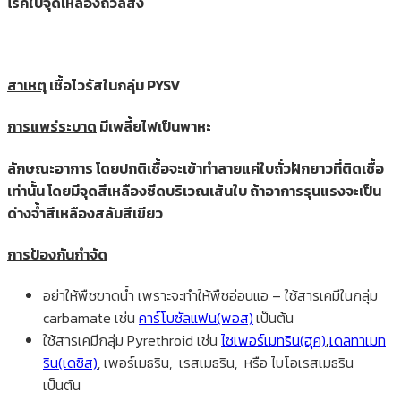
โรคใบจุดเหลืองถั่วลิสง
สาเหตุ
เชื้อไวรัสในกลุ่ม PYSV
การแพร่ระบาด
มีเพลี้ยไฟเป็นพาหะ
ลักษณะอาการ
โดยปกติเชื้อจะเข้าทำลายแค่ใบถั่วฝักยาวที่ติดเชื้อ
เท่านั้น โดยมีจุดสีเหลืองซีดบริเวณเส้นใบ ถ้าอาการรุนแรงจะเป็น
ด่างจ้ำสีเหลืองสลับสีเขียว
การป้องกันกำจัด
อย่าให้พืชขาดน้ำ เพราะจะทำให้พืชอ่อนแอ – ใช้สารเคมีในกลุ่ม
carbamate เช่น
คาร์โบซัลแฟน(พอส)
เป็นต้น
ใช้สารเคมีกลุ่ม Pyrethroid เช่น
ไซเพอร์เมทริน(ฮุค)
,
เดลทาเมท
ริน(เดซิส)
, เพอร์เมธริน, เรสเมธริน, หรือ ไบโอเรสเมธริน
เป็นต้น