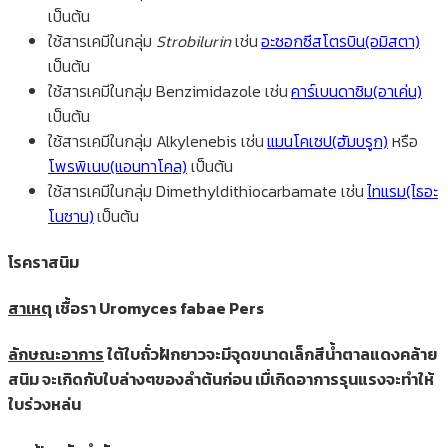
เป็นต้น
ใช้สารเคมีในกลุ่ม
Strobilurin
เช่น
อะซอกซีสโตรบิน(อมิสตา)
เป็นต้น
ใช้สารเคมีในกลุ่ม Benzimidazole เช่น
คาร์เบนดาซิม(อาเค่น)
เป็นต้น
ใช้สารเคมีในกลุ่ม Alkylenebis เช่น
แมนโคเซป(ฮัมบรูก)
หรือ
โพรพิเนบ(แอนทาโคล)
เป็นต้น
ใช้สารเคมีในกลุ่ม Dimethyldithiocarbamate เช่น
ไทแรม(ไธอะ
โนซาน)
เป็นต้น
โรคราสนิม
สาเหตุ
เชื้อรา Uromyces fabae Pers
ลักษณะอาการ
ใต้ใบถั่วฝักยาวจะมีจุดขนาดเล็กสีน้ำตาลแดงคล้าย
สนิม จะเกิดกับใบล่างๆของลำต้นก่อน เมื่เกิดอาการรุนแรงจะทำให้
ใบร่วงหล่น