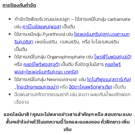
การป้องกันกำจัด
กำจัดวัชพืชบริเวณแปลงปลูก – ใช้สารเคมีในกลุ่ม carbamate
เช่น
คาร์โบซัลแฟน(พอส)
เป็นต้น
ใช้สารเคมีกลุ่ม Pyrethroid เช่น
ไซเพอร์เมทริน(ฮุค)
,
เดลทาเมท
ริน(เดซิส)
, เพอร์เมธริน, เรสเมธริน, หรือ ไบโอเรสเมธริน
เป็นต้น
ใช้สารเคมีในกลุ่ม Organophosphate เช่น
โพรฟีโนฟอส(เปเป้)
หรือ
คลอร์ไพริฟอส(อูดิ)
เป็นต้น ซึ่งปัจจุบันมีสาร
คลอไพริ
ฟอส+ไซเพอร์เมทริน(เดอะ เดครัส
)
ใช้สารเคมีในกลุ่ม Neonicotinoid เช่น
ไดโนทีฟูแรน(สตาร์เกิล)
,
ไทอะมีทอกแซม(เซนน่า)
หรือ
อิมิดาโคลพริด(ฟาเดีย)
เป็นต้น
ฉีดพ่นสารสกัดจากธรรมชาติ เช่น สะเดา ผสมกับน้ำผงซักฟอก
เจือจาง
แอดไลน์มาสิ ! คุณจะไม่พลาดข่าวสารสำคัญๆ หรือ สอบถาม แบบ
สั้นๆเข้าใจง่ายไว้ในบทความนี้ โรคและแมลงของ ถั่วฝักยาว เพิ่ม
เติม