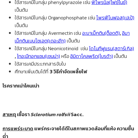
ใช้สารเคมีในกลุ่ม phenylpyrazole เช่น
ฟิโพรนิล(ไฟซ์ไนซ์)
เป็นต้น
ใช้สารเคมีในกลุ่ม Organophosphate เช่น
โพรฟีโนฟอส(เปเป้)
เป็นต้น
ใช้สารเคมีในกลุ่ม Avermectin เช่น
อะบาเม็กติน(ต็อดติ)
,
อิมา
เม็กตินเบนโซเอต(เดอะฮัก)
เป็นต้น
ใช้สารเคมีในกลุ่ม Neonicotinoid เช่น
ไดโนทีฟูแรน(สตาร์เกิล)
,
ไทอะมีทอกแซม(เซนน่า)
หรือ
อิมิดาโคลพริด(ไบรด้า)
เป็นต้น
ใช้สารเคมีประเภทสารจับใบ
ศึกษาเพิ่มเติมได้ที่
3 วิธีกำจัดเพลี้ยไฟ
โรครากเน่าโคนเน่า
สาเหตุ
เชื้อรา
Sclerotium rolfsii
Sacc.
การแพร่ระบาด
แพร่กระจายได้ดีในสภาพแวดล้อมที่แห้ง ความชื้น
ต่ำ