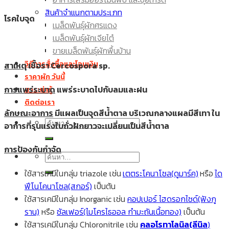
เมล็ดพันธุ์มะละกอ
สินค้าจำแนกตามประเภท
เมล็ดพันธุ์มะเขือเปราะ
โรคใบจุด
เมล็ดพันธุ์ผักศรแดง
เมล็ด กะหล่ำปลี
เมล็ดพันธุ์ผักเจียไต๋
ขายเมล็ดพันธุ์ผักพื้นบ้าน
วิธีการสั่งซื้อและโอนเงิน
สาเหตุ
เชื้อรา Cercospora sp.
ราคาผัก วันนี้
การแพร่ระบาด
แพร่ระบาดไปกับลมและฝน
สาระน่ารู้
ติดต่อเรา
ลักษณะอาการ
มีแผลเป็นจุดสีน้ำตาล บริเวณกลางแผลมีสีเทา ใน
ค้นหา:
อาการที่รุนแรงใบถั่วฝักยาวจะเปลี่ยนเป็นสีน้ำตาล
การป้องกันกำจัด
ค้นหา:
ใช้สารเคมีในกลุ่ม triazole เช่น
เตตระโคนาโซล(ดูมาร์ค)
หรือ
ได
ฟีโนโคนาโซล(สกอร์)
เป็นต้น
ใช้สารเคมีในกลุ่ม Inorganic เช่น
ค
อปเปอร์ ไฮดรอกไซด์(ฟังกู
ราน)
หรือ
ซัลเฟอร์(ไมโครไธออล กำมะถันเนื้อทอง)
เป็นต้น
ใช้สารเคมีในกลุ่ม Chloronitrile เช่น
คลอโรทาโลนิล(ลีนิล
)