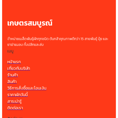
เกษตรสมบูรณ์
จำหน่ายเมล็ดพันธุ์ผักทุกชนิด ต้นกล้าคุณภาพดีกว่า 15 สายพันธุ์ ปุ๋ย และ
ยาฆ่าแมลง ทั้งปลีกและส่ง
เมนู
หน้าแรก
เกี่ยวกับบริษัท
ร้านค้า
สินค้า
วิธีการสั่งซื้อและโอนเงิน
ราคาผักวันนี้
สาระน่ารู้
ติดต่อเรา