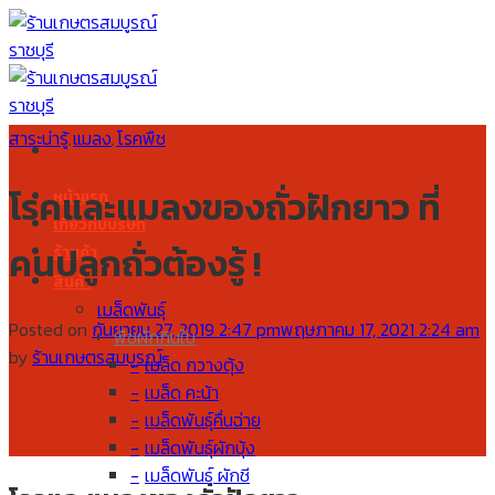
Skip
to
content
สาระน่ารู้
แมลง
โรคพืช
,
,
โรคและแมลงของถั่วฝักยาว ที่
หน้าแรก
เกี่ยวกับบริษัท
คนปลูกถั่วต้องรู้ !
ร้านค้า
สินค้า
เมล็ดพันธุ์
Posted on
กันยายน 27, 2019 2:47 pm
พฤษภาคม 17, 2021 2:24 am
พืชผักกินใบ
by
ร้านเกษตรสมบูรณ์
เมล็ด กวางตุ้ง
เมล็ด คะน้า
เมล็ดพันธุ์คื่นฉ่าย
เมล็ดพันธุ์ผักบุ้ง
เมล็ดพันธุ์ ผักชี