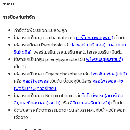
ลงลด
การป้องกันกำจัด
กำจัดวัชพืชบริเวณแปลงปลูก
ใช้สารเคมีในกลุ่ม carbamate เช่น
คาร์โบซัลแฟน(พอส)
เป็นต้น
ใช้สารเคมีกลุ่ม Pyrethroid เช่น
ไซเพอร์เมทริน(ฮุค)
,
เดลทาเมท
ริน(เดซิส)
, เพอร์เมธริน, เรสเมธริน และไบโอเรสเมธริน เป็นต้น
ใช้สารเคมีในกลุ่ม phenylpyrazole เช่น
ฟิโพรนิล(แอสเซนด์)
เป็นต้น
ใช้สารเคมีในกลุ่ม Organophosphate เช่น
โพรฟีโนฟอส(เปเป้)
หรือ
คลอร์ไพริฟอส
เป็นต้น ซึ่งปัจจุบันมีสาร
คลอไพริฟอส+ไซ
เพอร์เมทริน(คลอร์ไซริน)
ใช้สารเคมีในกลุ่ม Neonicotinoid เช่น
ไดโนทีฟูแรน(สตาร์เกิล
จี)
,
ไทอะมีทอกแซม(เซนน่า)
หรือ
อิมิดาโคลพริด(ไบรด้า)
เป็นต้น
ฉีดพ่นสารสกัดจากธรรมชาติ เช่น สะเดา ผสมกับน้ำผงซักฟอก
เจือจาง