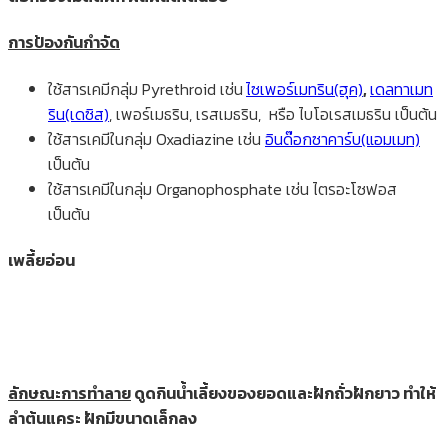
การป้องกันกำจัด
ใช้สารเคมีกลุ่ม Pyrethroid เช่น
ไซเพอร์เมทริน(ฮุค)
,
เดลทาเมท
ริน(เดซิส)
, เพอร์เมธริน, เรสเมธริน, หรือ ไบโอเรสเมธริน เป็นต้น
ใช้สารเคมีในกลุ่ม Oxadiazine เช่น
อินด๊อกซาคาร์บ(แอมเมท)
เป็นต้น
ใช้สารเคมีในกลุ่ม Organophosphate เช่น ไตรอะโซฟอส
เป็นต้น
เพลี้ยอ่อน
ลักษณะการทำลาย
ดูดกินน้ำเลี้ยงของยอดและฝักถั่วฝักยาว ทำให้
ลำต้นแคระ ฝักมีขนาดเล็กลง