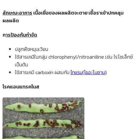
ลักษณะอาการ
เนื้อเยื่อของผลผลิตจะตาย เชื้อราเข้าปกคลุม
ผลผลิต
ก
ารป้องกันกำจัด
ปลูกพืชหมุนเวียน
ใช้สารเคมีในกลุ่ม chlorophenyl/nitroaniline เช่น ไรโซเล็กซ์
เป็นต้น
ใช้สารเคมี carboxin ผสมกับ
ไทแรม(ไธอะโนซาน)
โรคแอนแทรคโนส