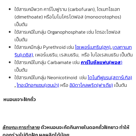
ใช้สารเคมีพวก คาร์โบฟูราน (carbofuran), ไดเมทโธเอท
(dimethoate) หรือโมโนโครโตฟอส (monocrotophos)
เป็นต้น
ใช้สารเคมีในกลุ่ม Organophosphate เช่น ไตรอะโซฟอส
เป็นต้น
ใช้สารเคมีกลุ่ม Pyrethroid เช่น
ไซเพอร์เมทริน(ฮุค)
,
เดลทาเมท
ริน(เดซิส)
, เพอร์เมธริน, เรสเมธริน, หรือ ไบโอเรสเมธริน เป็นต้น
ใช้สารเคมีในกลุ่ม Carbamate เช่น
คาร์โบซัลแฟน(พอส
)
เป็นต้น
ใช้สารเคมีในกลุ่ม Neonicotinoid เช่น
ไดโนทีฟูแรน(สตาร์เกิล)
,
ไทอะมีทอกแซม(เซนน่า)
หรือ
อิมิดาโคลพริด(ฟาเดีย)
เป็นต้น
หนอนเจาะฝักถั่ว
ลักษณะการทำลาย
ตัวหนอนจะกัดกินภายในดอกถั่วฝักยาว ทำให้
ดอกร่วงไม่ติดฝัก ผลผลิตได้น้อย