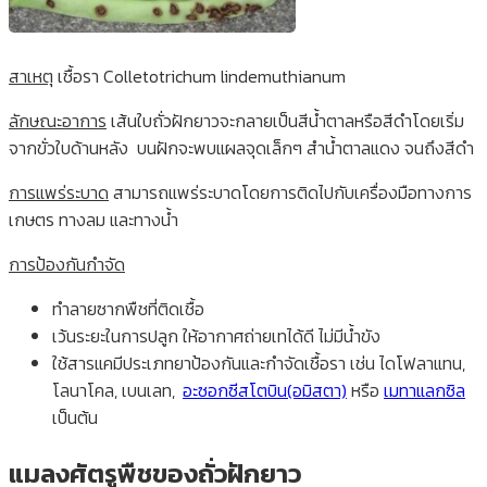
สาเหตุ
เชื้อรา Colletotrichum lindemuthianum
ลักษณะอาการ
เส้นใบถั่วฝักยาวจะกลายเป็นสีน้ำตาลหรือสีดำโดยเริ่ม
จากขั่วใบด้านหลัง บนฝักจะพบแผลจุดเล็กๆ สำน้ำตาลแดง จนถึงสีดำ
การแพร่ระบาด
สามารถแพร่ระบาดโดยการติดไปกับเครื่องมือทางการ
เกษตร ทางลม และทางน้ำ
การป้องกันกำจัด
ทำลายซากพืชที่ติดเชื้อ
เว้นระยะในการปลูก ให้อากาศถ่ายเทได้ดี ไม่มีน้ำขัง
ใช้สารแคมีประเภทยาป้องกันและกำจัดเชื้อรา เช่น ไดโฟลาแทน,
โลนาโคล, เบนเลท,
อะซอกซีสโตบิน(อมิสตา)
หรือ
เมทาแลกซิล
เป็นต้น
แมลงศัตรูพืชของถั่วฝักยาว