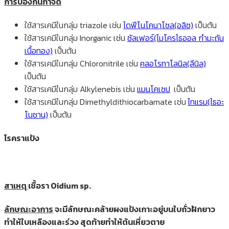
การป้องกันกำจัด
ใช้สารเคมีในกลุ่ม triazole เช่น
ไดฟีโนโคนาโซล(อลิซ)
เป็นต้น
ใช้สารเคมีในกลุ่ม Inorganic เช่น
ซัลเฟอร์(ไมโครไธออล กำมะถัน
เนื้อทอง)
เป็นต้น
ใช้สารเคมีในกลุ่ม Chloronitrile เช่น
คลอโรทาโลนิล(ลีนิล)
เป็นต้น
ใช้สารเคมีในกลุ่ม Alkylenebis เช่น
แมนโคเซป
เป็นต้น
ใช้สารเคมีในกลุ่ม Dimethyldithiocarbamate เช่น
ไทแรม(ไธอะ
โนซาน)
เป็นต้น
โรคราแป้ง
สาเหตุ
เชื้อรา Oidium sp.
ลักษณะอาการ
จะมีลักษณะคล้ายผงแป้งเกาะอยู่บนใบถั่วฝักยาว
ทำให้ใบเหลืองและร่วง สุดท้ายทำให้ต้นเหี่ยวตาย