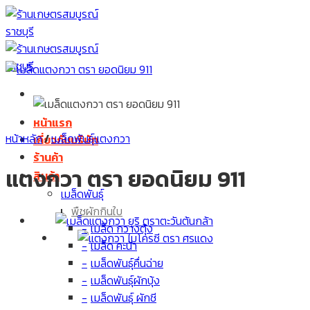
Skip
to
content
หน้าแรก
หน้าหลัก
/
เมล็ดพันธุ์แตงกวา
เกี่ยวกับบริษัท
ร้านค้า
แตงกวา ตรา ยอดนิยม 911
สินค้า
เมล็ดพันธุ์
พืชผักกินใบ
เมล็ด กวางตุ้ง
เมล็ด คะน้า
เมล็ดพันธุ์คื่นฉ่าย
เมล็ดพันธุ์ผักบุ้ง
เมล็ดพันธุ์ ผักชี