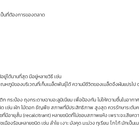
 เป็นที่ต้องการของตลาด
่ได้นานที่สุด มีอยู่หลายวิธี เช่น
อุณหภูมิของบริเวณที่เก็บเมล็ดพันธุ์ได้ ความมีชีวิตของเมล็ดจึงผันแปรไป
ก กระป๋อง ถุงกระดาษฉาบอะลูมิเนียม เพื่อป้องกัน ไม่ให้ความชื้นในอากาศ
 เช่น ผัก ไม้ดอก ธัญพืช สภาพที่มีประสิทธิภาพ สูงสุด ควรรักษาระดับคว
ืชที่มีอายุสั้น (recalcitrant) หลายชนิดที่ไม่ชอบสภาพแห้ง เพราะจะเสียค
มืองร้อนหลายชนิด เช่น ลำไย เงาะ มังคุด มะม่วง ทุเรียน โกโก้ มักเป็นเมล็