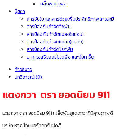
เมล็ดพันธุ์แฟง
ปุ๋ยยา
สารจับใบ และสารช่วยเพิ่มประสิทธิภาพสารเคมี
สารป้องกันกำจัดวัชพืช
สารป้องกันกำจัดแมลง(หนอน)
สารป้องกันกำจัดแมลง(แมลง)
สารป้องกันกำจัดโรคพืช
อาหารเสริมฮอร์โมนพืช และปุ๋ยเกร็ด
คำอธิบาย
บทวิจารณ์ (0)
แตงกวา ตรา ยอดนิยม 911
แตงกวา ตรา ยอดนิยม 911 เมล็ดพันธุ์แตงกวาที่มีคุณภาพดี
บริษัท หจก.ไทยนอร์ทดทิร์นซีดส์