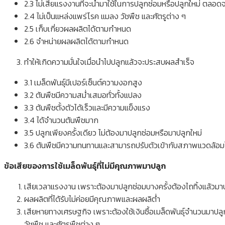
2.3 ไม่เสียแรงงานที่จะนำมาใช้ในการปลูกซ่อมหรือปลูกใหม่ ตลอด
2.4 ไม่เป็นแหล่งแพร่โรค แมลง วัชพืช และศัตรูต่าง ๆ
2.5 เก็บเกี่ยวผลผลิตได้ตามกำหนด
2.6 จำหน่ายผลผลิตได้ตามกำหนด
ทำให้เกิดความมั่นใจเมื่อนำไปปลูกแล้วจะประสบผลสำเร็จ
3.1 เมล็ดพันธุ์มีเปอร์เซ็นต์ความงอกสูง
3.2 ต้นพืชมีความสม่ำเสมอทั่วทั้งแปลง
3.3 ต้นพืชตั้งตัวได้เร็วและมีความแข็งแรง
3.4 ได้จำนวนต้นพืชมาก
3.5 ปลูกเพียงครั้งเดียว ไม่ต้องมาปลูกซ่อมหรือมาปลูกใหม่
3.6 ต้นพืชมีความทนทานและสามารถปรับตัวเข้ากับสภาพแวดล้อมไ
ข้อเสียของการใช้เมล็ดพันธุ์ที่ไม่มีคุณภาพมาปลูก
เสียเวลาแรงงาน เพราะต้องมาปลูกซ่อมบางครั้งต้องไถทิ้งแล้วมาป
ผลผลิตที่ได้รับไม่ค่อยมีคุณภาพและผลผลิต่ำ
เสียหายทางเศรษฐกิจ เพราะต้องใช้เงินซื้อเมล็ดพันธุ์จำนวนมาปลู
วัชพืช และศัตรูพืชต่าง ๆ