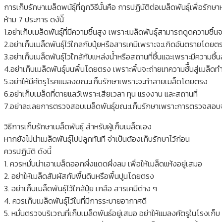
การเก็บรักษาเมล็ดพนัธุ์ที่ถูกวิธีนั้นคือ การปฏิบัติต่อเมล็ดพันธุ์เพื่
ห้าม 7 ประการ ดงัน้ี
1.อย่าเก็บเมล็ดพันธุ์ที่มีความชื้นสูง เพราะเมล็ดพันธุ์สามารถดูดความชื้
2.อย่าเก็บเมล็ดพันธุ์ไวัใกลกับปุ๋ยหรือสารเคมีเพราะจะเกิดอันตรายโดย
3.อย่าเก็บเมล็ดพันธุ์ไวใ้กล้กับแหล่งน้ำหรือสถานที่ชื้นแฉะเพราะมีความชื้นส
4.อย่าเก็บเมล็ดพันธุ์บนพื้นโดยตรง เพราะพื้นจะถ่ายเทความช้ื้นสู่เมล็ดทำใ
5.อย่าให้มีศัตรูโรคแมลงขณะเก็บรักษาเพราะจะทำลายเมล็ดโดยตรง
6.อย่าเก็บเมล็ดที่ตายแลว้เพราะเสียเวลา ทุน แรงงาน และสถานที่
7.อย่าละเลยการตรวจสอบเมล็ดพันธุ์ขณะเก็บรักษาเพราะการตรวจสอบจะทำ
วิธีการเก็บรักษาเมล็ดพันธุ์ สำหรับผู้เก็บเมล็ดเอง
หากยังไม่น่าเมล็ดพันธุ์ไปปลูกทันที จ่าเป็นต้องเก็บรักษาไว้ก่อน
ควรปฏิบัติ ดังนี้
1. ควรหมั่นน่าเอาเมล็ดออกผึ่งแดดผึ่งลม เพื่อให้เมล็ดแห้งอยู่เสมอ
2. อย่าให้เมล็ดสัมผัสกับพื้นดินหรือพื้นปูนโดยตรง
3. อย่าเก็บเมล็ดพันธุ์ไว้ใกล้ปุ๋ย เกลือ สารเคมีต่าง ๆ
4. ควรเก็บเมล็ดพันธุ์ไว้ในที่มีการระบายอากาศดี
5. หมั่นตรวจบริเวณที่เก็บเมล็ดพันธ์อยู่เสมอ อย่าให้แมลงศัตรูในโรงเก็บ