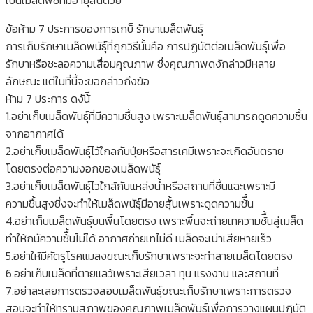
เป็นเมล็ดพืชที่มีอายุสั้นด้วย
ข้อห้าม 7 ประการของการเกบ็ รักษาเมล็ดพันธุ์
การเก็บรักษาเมล็ดพนัธุ์ที่ถูกวิธีนั้นคือ การปฏิบัติต่อเมล็ดพันธุ์เพื่อ
รักษาหรือชะลอความเสื่อมคุณภาพ ซึ่งคุณภาพดงักล่าวมีหลาย
ลักษณะ แต่ในที่นี้จะขอกล่าวถึงข้อ
ห้าม 7 ประการ ดงัน้ี
1.อย่าเก็บเมล็ดพันธุ์ที่มีความชื้นสูง เพราะเมล็ดพันธุ์สามารถดูดความชื้น
จากอากาศได้
2.อย่าเก็บเมล็ดพันธุ์ไวัใกลกับปุ๋ยหรือสารเคมีเพราะจะเกิดอันตราย
โดยตรงต่อความงอกของเมล็ดพนัธุ์
3.อย่าเก็บเมล็ดพันธุ์ไวใ้กล้กับแหล่งน้ำหรือสถานที่ชื้นแฉะเพราะมี
ความชื้นสูงซึ่งจะทำให้เมล็ดพนัธุ์มีอายสุั้นเพราะดูดความช้ื้น
4.อย่าเก็บเมล็ดพันธุ์บนพื้นโดยตรง เพราะพื้นจะถ่ายเทความช้ื้นสู่เมล็ด
ทำให้กนัความช้ื้นไม่ได้ อากาศถ่ายเทไม่ดี เมล็ดจะเน่าเสียหายเร็ว
5.อย่าให้มีศัตรูโรคแมลงขณะเก็บรักษาเพราะจะทำลายเมล็ดโดยตรง
6.อย่าเก็บเมล็ดที่ตายแลว้เพราะเสียเวลา ทุน แรงงาน และสถานที่
7.อย่าละเลยการตรวจสอบเมล็ดพันธุ์ขณะเก็บรักษาเพราะการตรวจ
สอบจะทำให้ทราบสภาพของคุณภาพเมล็ดพันธุ์เพื่อการวางแผนปฏิบัติ