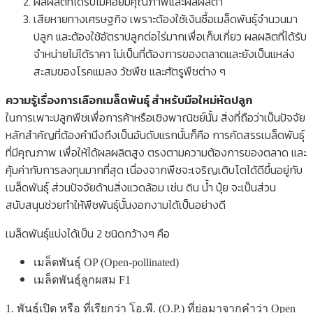
ผลผลิตที่ได้รับไม่ค่อยมีคุณภาพและผลผลิต่ำ
เสียหายทางเศรษฐกิจ เพราะต้องใช้เงินซื้อเมล็ดพันธุ์จำนวนมา
ปลูก และต้องใช้อัตราปลูกต่อไร่มากเพื่อเก็บเกี่ยว ผลผลิตที่ได้รับ
จำหน่ายไม่ได้ราคา ไม่เป็นที่ต้องการของตลาดและยังเป็นแหล่ง
สะสมของโรคแมลง วัชพืช และศัตรูพืชต่าง ๆ
ความรู้เรื่องการเลือกเมล็ดพันธุ์ สำหรับมือใหม่หัดปลูก
ในการเพาะปลูกพืชเพื่อการค้าหรือเชิงพาณิชย์นั้น สิ่งที่ถือว่าเป็นปัจจัย
หลักสำคัญที่ต้องคำนึงถึงเป็นอันดับแรกนั้นก็คือ การคัดสรรเมล็ดพันธุ์
ที่มีคุณภาพ เพื่อให้ได้ผลผลิตสูง ตรงตามความต้องการของตลาด และ
คุ้มค่ากับการลงทุนมากที่สุด เนื่องจากพืชจะเจริญเติบโตได้ดีขึ้นอยู่กับ
เมล็ดพันธุ์ ส่วนปัจจัยด้านสิ่งแวดล้อม เช่น ดิน น้ำ ปุ๋ย จะเป็นส่วน
สนับสนุนช่วยทำให้พืชพันธุ์นั้นงอกงามได้เป็นอย่างดี
เ
มล็ดพันธุ์แบ่งได้เป็น 2 ชนิดกว้างๆ คือ
เมล็ดพันธุ์ OP (Open-pollinated)
เมล็ดพันธุ์ลูกผสม F1
1. พันธุ์เปิด หรือ ที่เรียกว่า โอ.พี. (O.P.) ที่ย่อมาจากคำว่า Open