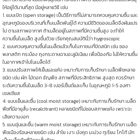
ให้อยู่ได้นานที่สุด มีอยู่หลายวิธี เช่น
1. แบบเปิด (open storage) เป็นวิธีการที่ไม่สามารถควบคุมความชื้น และ
อุณหภูมิของบริเวณที่เก็บเมล็ดพันธุ์ได้ ความมีชีวิตของเมล็ดจึงผันแปร
ไป ตามสภาพอากาศ ถ้าเมล็ดอยู่ในสภาพที่มีความชื้นสูง จะทำให้
ความชื้นในเมล็ด สูงขึ้นด้วย เรียกคุณสมบัตินี้ว่า hygroscopic
2. แบบควบคุมความชื้นในเมล็ดแล้วเก็บในภาชนะที่ปิดสนิท เช่น ซอง
พลาสติก กระป๋อง ถุงกระดาษฉาบอะลูมิเนียม เพื่อป้องกัน ไม่ให้ความชื้น
ในอากาศเข้าไปในเมล็ดได้
3. แบบปรับสภาพให้เย็นและแห้ง เหมาะกับการเก็บรักษา เมล็ดพืชหลาย
ชนิด เช่น ผัก ไม้ดอก ธัญพืช สภาพที่มีประสิทธิภาพ สูงสุด ควรรักษา
ระดับความชื้นในเมล็ด 3-8 เปอร์เซ็นต์และเก็บ ในอุณหภูมิ 1-5 องศา
เซลเซียส
4. แบบเย็นและชื้น (cool moist storage) เหมาะกับการเก็บรักษา เมล็ด
พืชที่มีอายุสั้น (recalcitrant) หลายชนิดที่ไม่ชอบสภาพแห้ง เพราะจะ
เสียความงอก
5. แบบอุ่นและชื้น (warm moist storage) เหมาะกับการเก็บรักษา เมล็ด
พืชเมืองร้อนหลายชนิด เช่น ลำไย เงาะ มังคุด มะม่วง ทุเรียน โกโก้ มัก