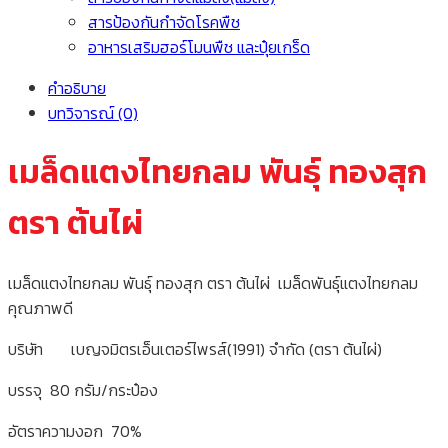
สารป้องกันกำจัดโรคพืช
อาหารเสริมฮอร์โมนพืช และปุ๋ยเกร็ด
คำอธิบาย
บทวิจารณ์ (0)
เมล็ดแตงไทยกลม พันธุ์ ทองสุก
ตรา ต้นไผ่
เมล็ดแตงไทยกลม พันธุ์ ทองสุก ตรา ต้นไผ่ เมล็ดพันธุ์แตงไทยกลม
คุณภาพดี
บริษัท เบญจมิตรเอ็นเตอร์ไพรส์(1991) จำกัด (ตรา ต้นไผ่)
บรรจุ 80 กรัม/กระป๋อง
อัตราความงอก 70%