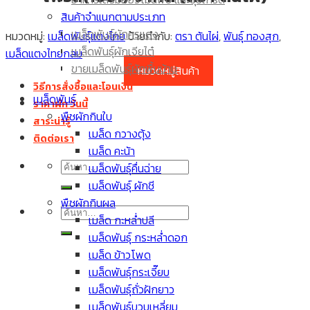
เมล็ดพันธุ์มะละกอ
สินค้าจำแนกตามประเภท
เมล็ดพันธุ์มะเขือเปราะ
เมล็ดพันธุ์ผักศรแดง
หมวดหมู่:
เมล็ดพันธุ์แตงไทย
ป้ายกำกับ:
ตรา ต้นไผ่
,
พันธุ์ ทองสุก
,
เมล็ด กะหล่ำปลี
เมล็ดพันธุ์ผักเจียไต๋
เมล็ดแตงไทยกลม
ขายเมล็ดพันธุ์ผักพื้นบ้าน
หมวดหมู่สินค้า
วิธีการสั่งซื้อและโอนเงิน
เมล็ดพันธุ์
ราคาผัก วันนี้
พืชผักกินใบ
สาระน่ารู้
เมล็ด กวางตุ้ง
ติดต่อเรา
เมล็ด คะน้า
ค้นหา:
เมล็ดพันธุ์คื่นฉ่าย
เมล็ดพันธุ์ ผักชี
พืชผักกินผล
ค้นหา:
เมล็ด กะหล่ำปลี
เมล็ดพันธุ์ กระหล่ำดอก
เมล็ด ข้าวโพด
เมล็ดพันธุ์กระเจี๊ยบ
เมล็ดพันธุ์ถั่วฝักยาว
เมล็ดพันธุ์บวบเหลี่ยม