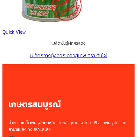
Quick View
เมล็ดพันธุ์ผักศรแดง
เมล็ดกวางตุ้งดอก ดอยสุเทพ ตรา ต้นไผ่
เกษตรสมบูรณ์
จำหน่ายเมล็ดพันธุ์ผักทุกชนิด ต้นกล้าคุณภาพดีกว่า 15 สายพันธุ์ ปุ๋ย และ
ยาฆ่าแมลง ทั้งปลีกและส่ง
เมนู