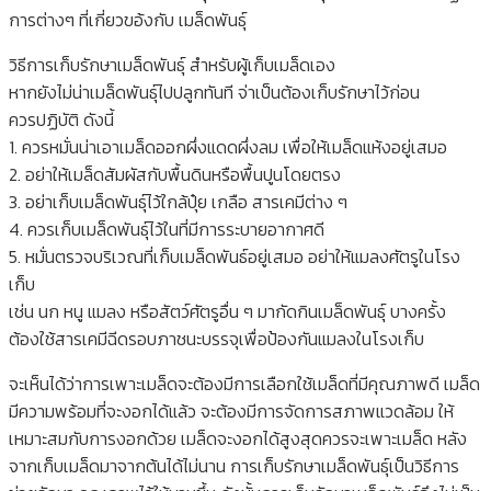
การต่างๆ ที่เกี่ยวขอ้งกับ เมล็ดพันธุ์
วิธีการเก็บรักษาเมล็ดพันธุ์ สำหรับผู้เก็บเมล็ดเอง
หากยังไม่น่าเมล็ดพันธุ์ไปปลูกทันที จ่าเป็นต้องเก็บรักษาไว้ก่อน
ควรปฏิบัติ ดังนี้
1. ควรหมั่นน่าเอาเมล็ดออกผึ่งแดดผึ่งลม เพื่อให้เมล็ดแห้งอยู่เสมอ
2. อย่าให้เมล็ดสัมผัสกับพื้นดินหรือพื้นปูนโดยตรง
3. อย่าเก็บเมล็ดพันธุ์ไว้ใกล้ปุ๋ย เกลือ สารเคมีต่าง ๆ
4. ควรเก็บเมล็ดพันธุ์ไว้ในที่มีการระบายอากาศดี
5. หมั่นตรวจบริเวณที่เก็บเมล็ดพันธ์อยู่เสมอ อย่าให้แมลงศัตรูในโรง
เก็บ
เช่น นก หนู แมลง หรือสัตว์ศัตรูอื่น ๆ มากัดกินเมล็ดพันธุ์ บางครั้ง
ต้องใช้สารเคมีฉีดรอบภาชนะบรรจุเพื่อป้องกันแมลงในโรงเก็บ
จะเห็นได้ว่าการเพาะเมล็ดจะต้องมีการเลือกใช้เมล็ดที่มีคุณภาพดี เมล็ด
มีความพร้อมที่จะงอกได้แล้ว จะต้องมีการจัดการสภาพแวดล้อม ให้
เหมาะสมกับการงอกด้วย เมล็ดจะงอกได้สูงสุดควรจะเพาะเมล็ด หลัง
จากเก็บเมล็ดมาจากต้นได้ไม่นาน การเก็บรักษาเมล็ดพันธุ์เป็นวิธีการ