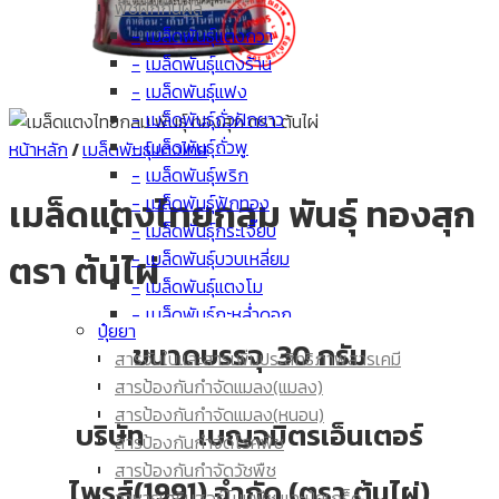
พืชผักกินผล
เมล็ดพันธุ์แตงกวา
เมล็ดพันธุ์แตงร้าน
เมล็ดพันธุ์แฟง
เมล็ดพันธุ์ถั่วฝักยาว
เมล็ดพันธุ์ถั่วพู
หน้าหลัก
/
เมล็ดพันธุ์แตงไทย
เมล็ดพันธุ์พริก
เมล็ดแตงไทยกลม พันธุ์ ทองสุก
เมล็ดพันธุ์ฟักทอง
เมล็ดพันธุ์กระเจี๊ยบ
เมล็ดพันธุ์บวบเหลี่ยม
ตรา ต้นไผ่
เมล็ดพันธุ์แตงโม
เมล็ดพันธุ์กะหล่ำดอก
ปุ๋ยยา
เมล็ดพันธุ์มะเขือเทศ
ขนาดบรรจุ 30 กรัม
สารจับใบและสารเพิ่มประสิทธิภาพสารเคมี
เมล็ดพันธุ์ผักกาด
สารป้องกันกำจัดแมลง(แมลง)
เมล็ดพันธุ์มะเขือยาว
สารป้องกันกำจัดแมลง(หนอน)
เมล็ด ข้าวโพด
บริษัท เบญจมิตรเอ็นเตอร์
สารป้องกันกำจัดโรคพืช
เมล็ดพันธุ์มะระขี้นก
สารป้องกันกำจัดวัชพืช
เมล็ดพันธุ์มะระ
ไพรส์(1991) จำกัด (ตรา ต้นไผ่)
อาหารเสริมฮอร์โมนพืช และปุ๋ยเกร็ด