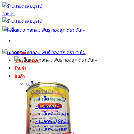
Skip
to
content
หน้าแรก
เกี่ยวกับบริษัท
ร้านค้า
สินค้า
เมล็ดพันธุ์
พืชผักกินใบ
เมล็ด กวางตุ้ง
เมล็ด คะน้า
เมล็ดพันธุ์คื่นฉ่าย
เมล็ดพันธุ์ผักบุ้ง
เมล็ดพันธุ์ ผักชี