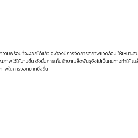
ล็ดมีความพร้อมที่จะงอกได้แล้ว จะต้องมีการจัดการสภาพแวดล้อม ให้เหมา
าพไว้ให้นานขึ้น ดังนั้นการเก็บรักษาเมล็ดพันธุ์จึงไม่เป็นหนทางทำให้ เมล็ดที
ุณภาพในการงอกมากยิ่งขึ้น