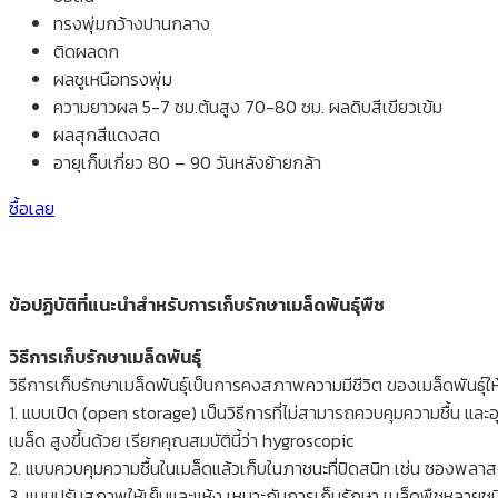
ทรงพุ่มกว้างปานกลาง
ติดผลดก
ผลชูเหนือทรงพุ่ม
ความยาวผล 5-7 ซม.ต้นสูง 70-80 ซม. ผลดิบสีเขียวเข้ม
ผลสุกสีแดงสด
อายุเก็บเกี่ยว 80 – 90 วันหลังย้ายกล้า
ซื้อเลย
ข้อปฏิบัติที่แนะนำสำหรับการเก็บรักษาเมล็ดพันธุ์พืช
วิธีการเก็บรักษาเมล็ดพันธุ์
วิธีการเก็บรักษาเมล็ดพันธุ์เป็นการคงสภาพความมีชีวิต ของเมล็ดพันธุ์ให้อยู
1. แบบเปิด (open storage) เป็นวิธีการที่ไม่สามารถควบคุมความชื้น และ
เมล็ด สูงขึ้นด้วย เรียกคุณสมบัตินี้ว่า hygroscopic
2. แบบควบคุมความชื้นในเมล็ดแล้วเก็บในภาชนะที่ปิดสนิท เช่น ซองพลาสติ
3. แบบปรับสภาพให้เย็นและแห้ง เหมาะกับการเก็บรักษา เมล็ดพืชหลายชนิด