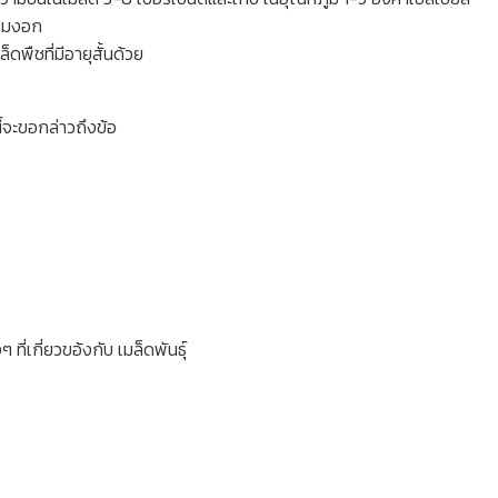
วามงอก
ดพืชที่มีอายุสั้นด้วย
ี้จะขอกล่าวถึงข้อ
เกี่ยวขอ้งกับ เมล็ดพันธุ์