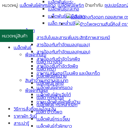
เมล็ดพันธุ์มะระ
หมวดหมู่:
เมล็ดพันธุ์ผักศรแดง
,
เมล็ดพันธุ์พริก
ป้ายกำกับ:
ซุปเปอร์ฮอท
เมล็ดพันธุ์มะละกอ
เมล็ดพันธุ์มะเขือเปราะ
เมล็ด กะหล่ำปลี
ปุ๋ยยา
หมวดหมู่สินค้า
สารจับใบและสารเพิ่มประสิทธิภาพสารเคมี
สารป้องกันกำจัดแมลง(แมลง)
เมล็ดพันธุ์
สารป้องกันกำจัดแมลง(หนอน)
พืชผักกินใบ
สารป้องกันกำจัดโรคพืช
เมล็ด กวางตุ้ง
สารป้องกันกำจัดวัชพืช
เมล็ด คะน้า
อาหารเสริมฮอร์โมนพืช และปุ๋ยเกร็ด
เมล็ดพันธุ์คื่นฉ่าย
สินค้าจำแนกตามประเภท
เมล็ดพันธุ์ ผักชี
เมล็ดพันธุ์ผักศรแดง
พืชผักกินผล
เมล็ดพันธุ์ผักเจียไต๋
เมล็ด กะหล่ำปลี
ขายเมล็ดพันธุ์ผักพื้นบ้าน
เมล็ดพันธุ์ กระหล่ำดอก
วิธีการสั่งซื้อและโอนเงิน
เมล็ด ข้าวโพด
ราคาผัก วันนี้
เมล็ดพันธุ์กระเจี๊ยบ
สาระน่ารู้
เมล็ดพันธุ์ถั่วฝักยาว