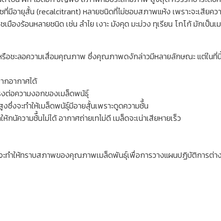
ืชที่มีอายุสั้น (recalcitrant) หลายชนิดที่ไม่ชอบสภาพแห้ง เพราะจะเสียค
มืองร้อนหลายชนิด เช่น ลำไย เงาะ มังคุด มะม่วง ทุเรียน โกโก้ มักเป็นเมล็
อรักษาหรือชะลอความเสื่อมคุณภาพ ซึ่งคุณภาพดงักล่าวมีหลายลักษณะ แต่ในที่น
นจากอากาศได้
ตรงต่อความงอกของเมล็ดพนัธุ์
ูงซึ่งจะทำให้เมล็ดพนัธุ์มีอายสุั้นเพราะดูดความช้ื้น
ห้กนัความช้ื้นไม่ได้ อากาศถ่ายเทไม่ดี เมล็ดจะเน่าเสียหายเร็ว
ให้ทราบสภาพของคุณภาพเมล็ดพันธุ์เพื่อการวางแผนปฏิบัติการต่างๆ ที่