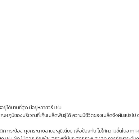
่ได้นานที่สุด มีอยู่หลายวิธี เช่น
อุณหภูมิของบริเวณที่เก็บเมล็ดพันธุ์ได้ ความมีชีวิตของเมล็ดจึงผันแปรไป
ก กระป๋อง ถุงกระดาษฉาบอะลูมิเนียม เพื่อป้องกัน ไม่ให้ความชื้นในอากาศ
 เช่น ผัก ไม้ดอก ธัญพืช สภาพที่มีประสิทธิภาพ สูงสุด ควรรักษาระดับคว