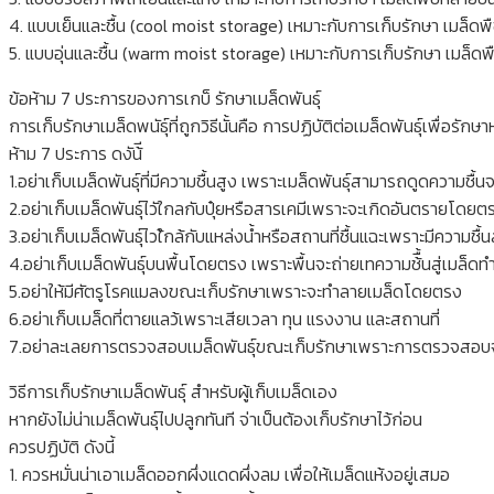
4. แบบเย็นและชื้น (cool moist storage) เหมาะกับการเก็บรักษา เมล็ดพ
5. แบบอุ่นและชื้น (warm moist storage) เหมาะกับการเก็บรักษา เมล็ดพืชเ
ข้อห้าม 7 ประการของการเกบ็ รักษาเมล็ดพันธุ์
การเก็บรักษาเมล็ดพนัธุ์ที่ถูกวิธีนั้นคือ การปฏิบัติต่อเมล็ดพันธุ์เพื่
ห้าม 7 ประการ ดงัน้ี
1.อย่าเก็บเมล็ดพันธุ์ที่มีความชื้นสูง เพราะเมล็ดพันธุ์สามารถดูดความชื้
2.อย่าเก็บเมล็ดพันธุ์ไวัใกลกับปุ๋ยหรือสารเคมีเพราะจะเกิดอันตรายโดย
3.อย่าเก็บเมล็ดพันธุ์ไวใ้กล้กับแหล่งน้ำหรือสถานที่ชื้นแฉะเพราะมีความชื้นส
4.อย่าเก็บเมล็ดพันธุ์บนพื้นโดยตรง เพราะพื้นจะถ่ายเทความช้ื้นสู่เมล็ดทำใ
5.อย่าให้มีศัตรูโรคแมลงขณะเก็บรักษาเพราะจะทำลายเมล็ดโดยตรง
6.อย่าเก็บเมล็ดที่ตายแลว้เพราะเสียเวลา ทุน แรงงาน และสถานที่
7.อย่าละเลยการตรวจสอบเมล็ดพันธุ์ขณะเก็บรักษาเพราะการตรวจสอบจะทำ
วิธีการเก็บรักษาเมล็ดพันธุ์ สำหรับผู้เก็บเมล็ดเอง
หากยังไม่น่าเมล็ดพันธุ์ไปปลูกทันที จ่าเป็นต้องเก็บรักษาไว้ก่อน
ควรปฏิบัติ ดังนี้
1. ควรหมั่นน่าเอาเมล็ดออกผึ่งแดดผึ่งลม เพื่อให้เมล็ดแห้งอยู่เสมอ