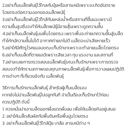
2.อย่าเก็บเมล็ดพันธุ์ไวัใกลกับปุ๋ยหรือสารเคมีเพราะจะเกิดอันตราย
โดยตรงต่อความงอกของเมล็ดพนัธุ์
3.อย่าเก็บเมล็ดพันธุ์ไวใ้กล้กับแหล่งน้ำหรือสถานที่ชื้นแฉะเพราะมี
ความชื้นสูงซึ่งจะทำให้เมล็ดพนัธุ์มีอายสุั้นเพราะดูดความช้ื้น
4.อย่าเก็บเมล็ดพันธุ์บนพื้นโดยตรง เพราะพื้นจะถ่ายเทความช้ื้นสู่เมล็ด
ทำให้กนัความช้ื้นไม่ได้ อากาศถ่ายเทไม่ดี เมล็ดจะเน่าเสียหายเร็ว
5.อย่าให้มีศัตรูโรคแมลงขณะเก็บรักษาเพราะจะทำลายเมล็ดโดยตรง
6.อย่าเก็บเมล็ดที่ตายแลว้เพราะเสียเวลา ทุน แรงงาน และสถานที่
7.อย่าละเลยการตรวจสอบเมล็ดพันธุ์ขณะเก็บรักษาเพราะการตรวจ
สอบจะทำให้ทราบสภาพของคุณภาพเมล็ดพันธุ์เพื่อการวางแผนปฏิบัติ
การต่างๆ ที่เกี่ยวขอ้งกับ เมล็ดพันธุ์
วิธีการเก็บรักษาเมล็ดพันธุ์ สำหรับผู้เก็บเมล็ดเอง
หากยังไม่น่าเมล็ดพันธุ์ไปปลูกทันที จ่าเป็นต้องเก็บรักษาไว้ก่อน
ควรปฏิบัติ ดังนี้
1. ควรหมั่นน่าเอาเมล็ดออกผึ่งแดดผึ่งลม เพื่อให้เมล็ดแห้งอยู่เสมอ
2. อย่าให้เมล็ดสัมผัสกับพื้นดินหรือพื้นปูนโดยตรง
3. อย่าเก็บเมล็ดพันธุ์ไว้ใกล้ปุ๋ย เกลือ สารเคมีต่าง ๆ