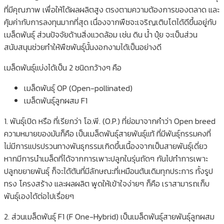
ที่มีคุณภาพ เพื่อให้ได้ผลผลิตสูง ตรงตามความต้องการของตลาด และ
คุ้มค่ากับการลงทุนมากที่สุด เนื่องจากพืชจะเจริญเติบโตได้ดีขึ้นอยู่กับ
เมล็ดพันธุ์ ส่วนปัจจัยด้านสิ่งแวดล้อม เช่น ดิน น้ำ ปุ๋ย จะเป็นส่วน
สนับสนุนช่วยทำให้พืชพันธุ์นั้นงอกงามได้เป็นอย่างดี
เมล็ดพันธุ์แบ่งได้เป็น 2 ชนิดกว้างๆ คือ
เมล็ดพันธุ์ OP (Open-pollinated)
เมล็ดพันธุ์ลูกผสม F1
1. พันธุ์เปิด หรือ ที่เรียกว่า โอ.พี. (O.P.) ที่ย่อมาจากคำว่า Open breed
ความหมายของมันก็คือ เป็นเมล็ดพันธุ์สายพันธุ์แท้ ที่มีพันธุ์กรรมคงที่
ไม่มีการแปรปรวนทางพันธุกรรมเกิดขึ้นเนื้องจากเป็นสายพันธุ์เดี่ยว
หากมีการนำเมล็ดที่ได้จากการเพาะปลูกในรุ่นถัดๆ กันไปทำการเพาะ
ปลูกขยายพันธุ์ ก็จะได้ต้นที่มีลักษณะที่เหมือนต้นเดิมทุกประการ ทั้งรูป
ทรง โครงสร้าง และผลผลิต พูดให้เข้าใจง่ายๆ ก็คือ เราสามารถเก็บ
พันธุ์เองได้ต่อไปเรื่อยๆ
2. ส่วนเมล็ดพันธุ์ F1 (F One-Hybrid) เป็นเมล็ดพันธุ์สายพันธุ์ลูกผสม