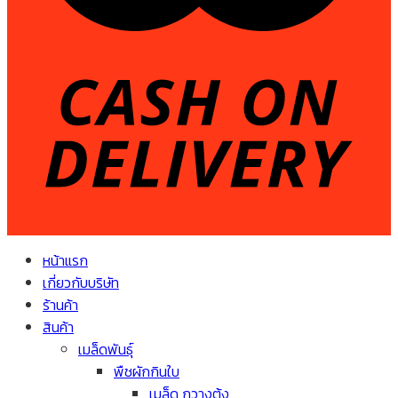
หน้าแรก
เกี่ยวกับบริษัท
ร้านค้า
สินค้า
เมล็ดพันธุ์
พืชผักกินใบ
เมล็ด กวางตุ้ง