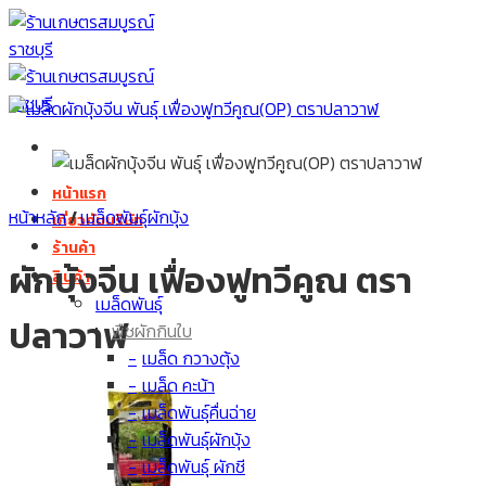
Skip
to
content
หน้าแรก
หน้าหลัก
/
เมล็ดพันธุ์ผักบุ้ง
เกี่ยวกับบริษัท
ร้านค้า
ผักบุ้งจีน เฟื่องฟูทวีคูณ ตรา
สินค้า
เมล็ดพันธุ์
ปลาวาฬ
พืชผักกินใบ
เมล็ด กวางตุ้ง
เมล็ด คะน้า
เมล็ดพันธุ์คื่นฉ่าย
เมล็ดพันธุ์ผักบุ้ง
เมล็ดพันธุ์ ผักชี