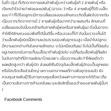
ในชั่ว (รุ่น) ที่เกิดจากการผสมข้าพันธุ์ระหว่างพันธุ์แท้ 2 สายพันธุ์ หรือ
เรียกเข้าใจง่ายว่าพ่อและแม่พันธุ์ (อาจจะ 3 หรือ 4 สายพันธุ์ก็ได้) เมล็ด
แบบ F1 ที่ได้ไปปลูกจะมีการเปลี่ยแปลงของลักษณะเกิดขึ้นผิดไปจากเดิม
เนื่องจากเกิดจากการมี 2 สายพันธุ์หรือมากกว่ามาผสมกัน ลักษณะที่
เปลี่ยนแปลงไปนั้นจะคล้ายกับสายพันธุ์พ่อหรือสายพันธุ์แม่ ดังนั้นอาจจะ
ทำให้ให้ลักษณะของพืชที่ได้นั้นดีขึ้น หรือเลวลงก็ได้ ดังนั้นเราจะเห็นได้
ว่าเมล็ดพันธุ์ชนิดนี้มีความแปรปรวนของพันธุกรรมสูง เมื่อนำไปปลูกจะ
มีความแตกต่างกันในหลายลักษณะ จะไม่เหมือนต้นแม่ จึงไม่เป็นที่นิยมใน
หมู่เกษตรกรในการเก็บเมล็ดมาทำพันธุ์ต่อไป จะมีก็แต่เมล็ดพันธุ์ที่ผลิต
ในเชิงการค้าที่มีการผลิตมาโดยเฉพาะ เนื่องจากเมล้ด F1ให้ผลดีกว่า
ผลผลิตสูงกว่า พันธุ์เปิด ส่งผลให้ในปัจจุบันเมล็ดพันธุ์มักจะเป็นลูกผสม
หรือไฮบริดเสียส่วนใหญ่ เพราะนอกจากผลดีทางพันธุกรรมแล้ว ยัง
ควบคุมสายพันธุ์ไว้ในการควบคุมเพื่อหวังผลทางการตลาดได้ด้วย (ถือ
เป็นความลับทางการค้านะครับผม และลิขสิทธิ์ของเจ้าของสายพันธุ์นั้นๆ
)
Facebook Comments