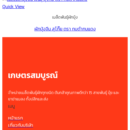
Quick View
เมล็ดพันธุ์ผักบุ้ง
ผักบุ้งจีน สุโก๊ย ตรา กบดำกบแดง
เกษตรสมบูรณ์
จำหน่ายเมล็ดพันธุ์ผักทุกชนิด ต้นกล้าคุณภาพดีกว่า 15 สายพันธุ์ ปุ๋ย และ
ยาฆ่าแมลง ทั้งปลีกและส่ง
เมนู
หน้าแรก
เกี่ยวกับบริษัท