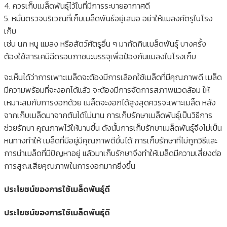
4. ควรเก็บเมล็ดพันธุ์ไว้ในที่มีการระบายอากาศดี
5. หมั่นตรวจบริเวณที่เก็บเมล็ดพันธ์อยู่เสมอ อย่าให้แมลงศัตรูในโรง
เก็บ
เช่น นก หนู แมลง หรือสัตว์ศัตรูอื่น ๆ มากัดกินเมล็ดพันธุ์ บางครั้ง
ต้องใช้สารเคมีฉีดรอบภาชนะบรรจุเพื่อป้องกันแมลงในโรงเก็บ
จะเห็นได้ว่าการเพาะเมล็ดจะต้องมีการเลือกใช้เมล็ดที่มีคุณภาพดี เมล็ด
มีความพร้อมที่จะงอกได้แล้ว จะต้องมีการจัดการสภาพแวดล้อม ให้
เหมาะสมกับการงอกด้วย เมล็ดจะงอกได้สูงสุดควรจะเพาะเมล็ด หลัง
จากเก็บเมล็ดมาจากต้นได้ไม่นาน การเก็บรักษาเมล็ดพันธุ์เป็นวิธีการ
ช่วยรักษา คุณภาพไว้ให้นานขึ้น ดังนั้นการเก็บรักษาเมล็ดพันธุ์จึงไม่เป็น
หนทางทำให้ เมล็ดที่มีอยู่มีคุณภาพดีขึ้นได้ การเก็บรักษาที่ไม่ถูกวิธีและ
การนำเมล็ดที่มีปัญหาอยู่ แล้วมาเก็บรักษาจึงทำให้เมล็ดมีความเสี่ยงต่อ
การสูญเสียคุณภาพในการงอกมากยิ่งขึ้น
ประโยชน์ของการใช้เมล็ดพันธุ์ดี
ประโยชน์ของการใช้เมล็ดพันธุ์ดี