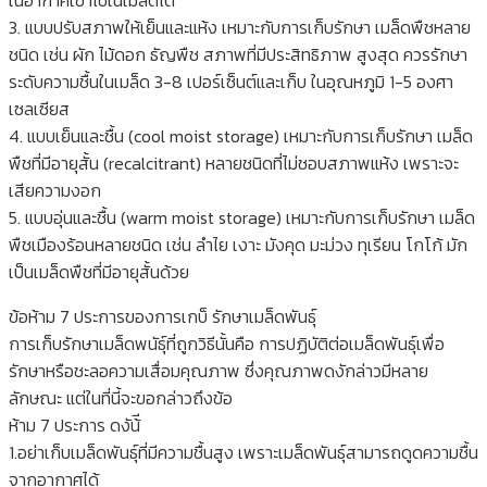
3. แบบปรับสภาพให้เย็นและแห้ง เหมาะกับการเก็บรักษา เมล็ดพืชหลาย
ชนิด เช่น ผัก ไม้ดอก ธัญพืช สภาพที่มีประสิทธิภาพ สูงสุด ควรรักษา
ระดับความชื้นในเมล็ด 3-8 เปอร์เซ็นต์และเก็บ ในอุณหภูมิ 1-5 องศา
เซลเซียส
4. แบบเย็นและชื้น (cool moist storage) เหมาะกับการเก็บรักษา เมล็ด
พืชที่มีอายุสั้น (recalcitrant) หลายชนิดที่ไม่ชอบสภาพแห้ง เพราะจะ
เสียความงอก
5. แบบอุ่นและชื้น (warm moist storage) เหมาะกับการเก็บรักษา เมล็ด
พืชเมืองร้อนหลายชนิด เช่น ลำไย เงาะ มังคุด มะม่วง ทุเรียน โกโก้ มัก
เป็นเมล็ดพืชที่มีอายุสั้นด้วย
ข้อห้าม 7 ประการของการเกบ็ รักษาเมล็ดพันธุ์
การเก็บรักษาเมล็ดพนัธุ์ที่ถูกวิธีนั้นคือ การปฏิบัติต่อเมล็ดพันธุ์เพื่อ
รักษาหรือชะลอความเสื่อมคุณภาพ ซึ่งคุณภาพดงักล่าวมีหลาย
ลักษณะ แต่ในที่นี้จะขอกล่าวถึงข้อ
ห้าม 7 ประการ ดงัน้ี
1.อย่าเก็บเมล็ดพันธุ์ที่มีความชื้นสูง เพราะเมล็ดพันธุ์สามารถดูดความชื้น
จากอากาศได้