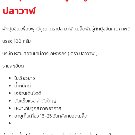
ปลาวาฬ
ผักบุ้งจีน เฟื่องฟูทวีคูณ ตราปลาวาฬ เมล็ดพันธุ์ผักบุ้งจีนคุณภาพดี
บรรจุ 100 กรัม
บริษัท หสน.สยามเคมีการเกษตรกร ( ตรา ปลาวาฬ )
รายละเอียด
ใบเรียวยาว
น้ำหนักดี
เจริญเติบโตดี
ต้นแข็งแรง ลำต้นใหญ่
เหมาะกับทุกสภาพอากาศ
อายุเก็บเกี่ยว 18-25 วันหลังหยอดเมล็ด