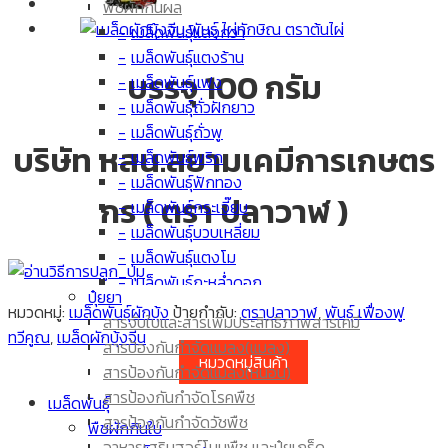
พืชผักกินผล
เมล็ดพันธุ์แตงกวา
เมล็ดพันธุ์แตงร้าน
บรรจุ 100 กรัม
เมล็ดพันธุ์แฟง
เมล็ดพันธุ์ถั่วฝักยาว
เมล็ดพันธุ์ถั่วพู
บริษัท หสน.สยามเคมีการเกษตร
เมล็ดพันธุ์พริก
เมล็ดพันธุ์ฟักทอง
กร ( ตรา ปลาวาฬ )
เมล็ดพันธุ์กระเจี๊ยบ
เมล็ดพันธุ์บวบเหลี่ยม
เมล็ดพันธุ์แตงโม
เมล็ดพันธุ์กะหล่ำดอก
ปุ๋ยยา
เมล็ดพันธุ์มะเขือเทศ
หมวดหมู่:
เมล็ดพันธุ์ผักบุ้ง
ป้ายกำกับ:
ตราปลาวาฬ
,
พันธุ์ เฟื่องฟู
สารจับใบและสารเพิ่มประสิทธิภาพสารเคมี
เมล็ดพันธุ์ผักกาด
ทวีคูณ
,
เมล็ดผักบุ้งจีน
สารป้องกันกำจัดแมลง(แมลง)
เมล็ดพันธุ์มะเขือยาว
หมวดหมู่สินค้า
สารป้องกันกำจัดแมลง(หนอน)
เมล็ด ข้าวโพด
สารป้องกันกำจัดโรคพืช
เมล็ดพันธุ์
เมล็ดพันธุ์มะระขี้นก
สารป้องกันกำจัดวัชพืช
พืชผักกินใบ
เมล็ดพันธุ์มะระ
อาหารเสริมฮอร์โมนพืช และปุ๋ยเกร็ด