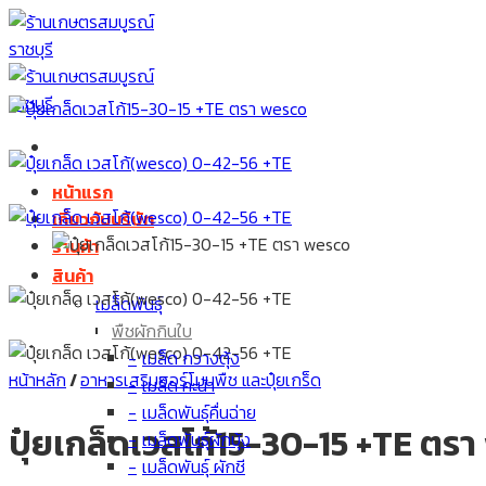
Skip
to
content
หน้าแรก
เกี่ยวกับบริษัท
ร้านค้า
สินค้า
เมล็ดพันธุ์
พืชผักกินใบ
เมล็ด กวางตุ้ง
หน้าหลัก
/
อาหารเสริมฮอร์โมนพืช และปุ๋ยเกร็ด
เมล็ด คะน้า
เมล็ดพันธุ์คื่นฉ่าย
ปุ๋ยเกล็ดเวสโก้15-30-15 +TE ตร
เมล็ดพันธุ์ผักบุ้ง
เมล็ดพันธุ์ ผักชี