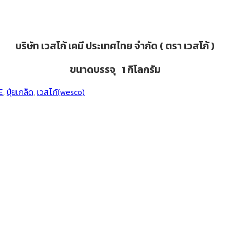
บริษัท เวสโก้ เคมี ประเทศไทย จำกัด ( ตรา เวสโก้ )
ขนาดบรรจุ 1 กิโลกรัม
E
,
ปุ๋ยเกล็ด
,
เวสโก้(wesco)