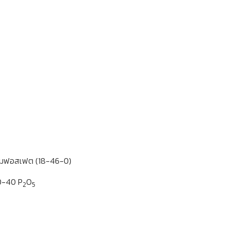
นียมฟอสเฟต (18-46-0)
20-40 P
O
2
5