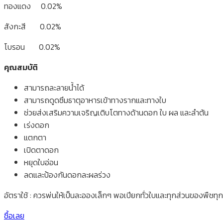
ทองแดง 0.02%
สังกะสี 0.02%
โบรอน 0.02%
คุณสมบัติ
สามารถละลายน้ำได้
สามารถดูดซึมธาตุอาหารเข้าทางรากและทางใบ
ช่วยส่งเสริมความเจริญเติบโตทางด้านดอก ใบ ผล และลำต้น
เร่งดอก
แตกตา
เปิดตาดอก
หยุดใบอ่อน
ลดและป้องกันดอกละผลร่วง
อัตราใช้ : ควรพ่นให้เป็นละอองเล็กๆ พอเปียกทั่วใบและทุกส่วนของพืชทุ
ซื้อเลย