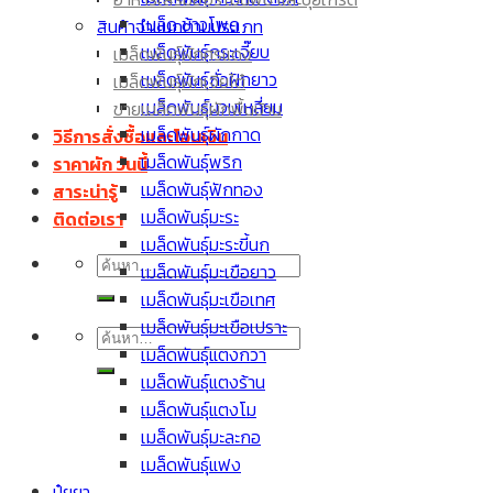
เมล็ดพันธุ์มะละกอ
เมล็ด ข้าวโพด
สินค้าจำแนกตามประเภท
เมล็ดพันธุ์มะเขือเปราะ
เมล็ดพันธุ์กระเจี๊ยบ
เมล็ดพันธุ์ผักศรแดง
เมล็ด กะหล่ำปลี
เมล็ดพันธุ์ถั่วฝักยาว
เมล็ดพันธุ์ผักเจียไต๋
เมล็ดพันธุ์บวบเหลี่ยม
ขายเมล็ดพันธุ์ผักพื้นบ้าน
เมล็ดพันธุ์ผักกาด
วิธีการสั่งซื้อและโอนเงิน
เมล็ดพันธุ์พริก
ราคาผัก วันนี้
เมล็ดพันธุ์ฟักทอง
สาระน่ารู้
เมล็ดพันธุ์มะระ
ติดต่อเรา
เมล็ดพันธุ์มะระขี้นก
ค้นหา:
เมล็ดพันธุ์มะเขือยาว
เมล็ดพันธุ์มะเขือเทศ
เมล็ดพันธุ์มะเขือเปราะ
ค้นหา:
เมล็ดพันธุ์แตงกวา
เมล็ดพันธุ์แตงร้าน
เมล็ดพันธุ์แตงโม
เมล็ดพันธุ์มะละกอ
เมล็ดพันธุ์แฟง
ปุ๋ยยา