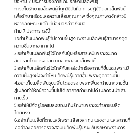
ข้อห้าม 7 ประการของการเกบ็ รักษาเมล็ดพันธุ์
การเก็บรักษาเมล็ดพนัธุ์ที่ถูกวิธีนั้นคือ การปฏิบัติต่อเมล็ดพันธุ์
เพื่อรักษาหรือชะลอความเสื่อมคุณภาพ ซึ่งคุณภาพดงักล่าวมี
หลายลักษณะ แต่ในที่นี้จะขอกล่าวถึงข้อ
ห้าม 7 ประการ ดงัน้ี
1.อย่าเก็บเมล็ดพันธุ์ที่มีความชื้นสูง เพราะเมล็ดพันธุ์สามารถดูด
ความชื้นจากอากาศได้
2.อย่าเก็บเมล็ดพันธุ์ไวัใกลกับปุ๋ยหรือสารเคมีเพราะจะเกิด
อันตรายโดยตรงต่อความงอกของเมล็ดพนัธุ์
3.อย่าเก็บเมล็ดพันธุ์ไวใ้กล้กับแหล่งน้ำหรือสถานที่ชื้นแฉะเพราะมี
ความชื้นสูงซึ่งจะทำให้เมล็ดพนัธุ์มีอายสุั้นเพราะดูดความช้ื้น
4.อย่าเก็บเมล็ดพันธุ์บนพื้นโดยตรง เพราะพื้นจะถ่ายเทความช้ื้น
สู่เมล็ดทำให้กนัความช้ื้นไม่ได้ อากาศถ่ายเทไม่ดี เมล็ดจะเน่าเสีย
หายเร็ว
5.อย่าให้มีศัตรูโรคแมลงขณะเก็บรักษาเพราะจะทำลายเมล็ด
โดยตรง
6.อย่าเก็บเมล็ดที่ตายแลว้เพราะเสียเวลา ทุน แรงงาน และสถานที่
7.อย่าละเลยการตรวจสอบเมล็ดพันธุ์ขณะเก็บรักษาเพราะการ