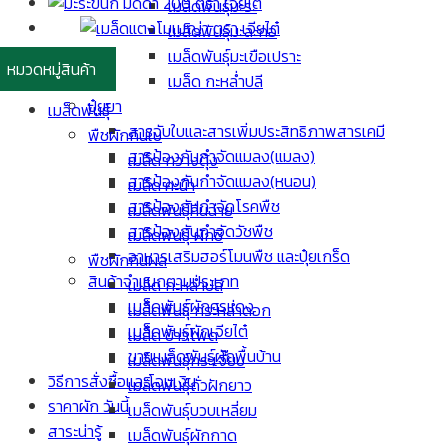
เมล็ดพันธุ์มะระ
เมล็ดพันธุ์มะละกอ
เมล็ดพันธุ์มะเขือเปราะ
หมวดหมู่สินค้า
เมล็ด กะหล่ำปลี
ปุ๋ยยา
เมล็ดพันธุ์
สารจับใบและสารเพิ่มประสิทธิภาพสารเคมี
พืชผักกินใบ
สารป้องกันกำจัดแมลง(แมลง)
เมล็ด กวางตุ้ง
สารป้องกันกำจัดแมลง(หนอน)
เมล็ด คะน้า
สารป้องกันกำจัดโรคพืช
เมล็ดพันธุ์คื่นฉ่าย
สารป้องกันกำจัดวัชพืช
เมล็ดพันธุ์ ผักชี
อาหารเสริมฮอร์โมนพืช และปุ๋ยเกร็ด
พืชผักกินผล
สินค้าจำแนกตามประเภท
เมล็ด กะหล่ำปลี
เมล็ดพันธุ์ผักศรแดง
เมล็ดพันธุ์ กระหล่ำดอก
เมล็ดพันธุ์ผักเจียไต๋
เมล็ด ข้าวโพด
ขายเมล็ดพันธุ์ผักพื้นบ้าน
เมล็ดพันธุ์กระเจี๊ยบ
วิธีการสั่งซื้อและโอนเงิน
เมล็ดพันธุ์ถั่วฝักยาว
ราคาผัก วันนี้
เมล็ดพันธุ์บวบเหลี่ยม
สาระน่ารู้
เมล็ดพันธุ์ผักกาด