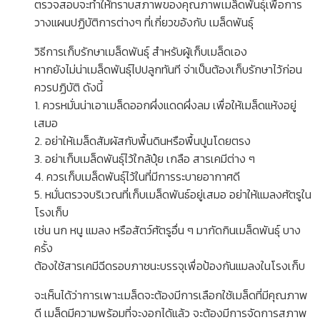
ตรวจสอบจะทำให้ทราบสภาพของคุณภาพเมล็ดพันธุ์เพื่อการ
วางแผนปฏิบัติการต่างๆ ที่เกี่ยวขอ้งกับ เมล็ดพันธุ์
วิธีการเก็บรักษาเมล็ดพันธุ์ สำหรับผู้เก็บเมล็ดเอง
หากยังไม่น่าเมล็ดพันธุ์ไปปลูกทันที จ่าเป็นต้องเก็บรักษาไว้ก่อน
ควรปฏิบัติ ดังนี้
1. ควรหมั่นน่าเอาเมล็ดออกผึ่งแดดผึ่งลม เพื่อให้เมล็ดแห้งอยู่
เสมอ
2. อย่าให้เมล็ดสัมผัสกับพื้นดินหรือพื้นปูนโดยตรง
3. อย่าเก็บเมล็ดพันธุ์ไว้ใกล้ปุ๋ย เกลือ สารเคมีต่าง ๆ
4. ควรเก็บเมล็ดพันธุ์ไว้ในที่มีการระบายอากาศดี
5. หมั่นตรวจบริเวณที่เก็บเมล็ดพันธ์อยู่เสมอ อย่าให้แมลงศัตรูใน
โรงเก็บ
เช่น นก หนู แมลง หรือสัตว์ศัตรูอื่น ๆ มากัดกินเมล็ดพันธุ์ บาง
ครั้ง
ต้องใช้สารเคมีฉีดรอบภาชนะบรรจุเพื่อป้องกันแมลงในโรงเก็บ
จะเห็นได้ว่าการเพาะเมล็ดจะต้องมีการเลือกใช้เมล็ดที่มีคุณภาพ
ดี เมล็ดมีความพร้อมที่จะงอกได้แล้ว จะต้องมีการจัดการสภาพ