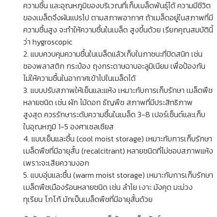
ความชื้น และอุณหภูมิของบริเวณที่เก็บเมล็ดพันธุ์ได้ ความมีชีวิต
ของเมล็ดจึงผันแปรไป ตามสภาพอากาศ ถ้าเมล็ดอยู่ในสภาพที่มี
ความชื้นสูง จะทำให้ความชื้นในเมล็ด สูงขึ้นด้วย เรียกคุณสมบัตินี้
ว่า hygroscopic
2. แบบควบคุมความชื้นในเมล็ดแล้วเก็บในภาชนะที่ปิดสนิท เช่น
ซองพลาสติก กระป๋อง ถุงกระดาษฉาบอะลูมิเนียม เพื่อป้องกัน
ไม่ให้ความชื้นในอากาศเข้าไปในเมล็ดได้
3. แบบปรับสภาพให้เย็นและแห้ง เหมาะกับการเก็บรักษา เมล็ดพืช
หลายชนิด เช่น ผัก ไม้ดอก ธัญพืช สภาพที่มีประสิทธิภาพ
สูงสุด ควรรักษาระดับความชื้นในเมล็ด 3-8 เปอร์เซ็นต์และเก็บ
ในอุณหภูมิ 1-5 องศาเซลเซียส
4. แบบเย็นและชื้น (cool moist storage) เหมาะกับการเก็บรักษา
เมล็ดพืชที่มีอายุสั้น (recalcitrant) หลายชนิดที่ไม่ชอบสภาพแห้ง
เพราะจะเสียความงอก
5. แบบอุ่นและชื้น (warm moist storage) เหมาะกับการเก็บรักษา
เมล็ดพืชเมืองร้อนหลายชนิด เช่น ลำไย เงาะ มังคุด มะม่วง
ทุเรียน โกโก้ มักเป็นเมล็ดพืชที่มีอายุสั้นด้วย