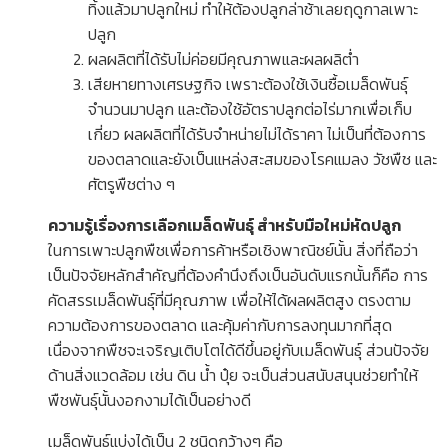
ทิ้งแล้วมาปลูกใหม่ ทำให้ต้องปลูกล่าช้าเลยฤดูกาลเพาะ
ปลูก
ผลผลิตที่ได้รับไม่ค่อยมีคุณภาพและผลผลิต่ำ
เสียหายทางเศรษฐกิจ เพราะต้องใช้เงินซื้อเมล็ดพันธุ์
จำนวนมาปลูก และต้องใช้อัตราปลูกต่อไร่มากเพื่อเก็บ
เกี่ยว ผลผลิตที่ได้รับจำหน่ายไม่ได้ราคา ไม่เป็นที่ต้องการ
ของตลาดและยังเป็นแหล่งสะสมของโรคแมลง วัชพืช และ
ศัตรูพืชต่าง ๆ
ความรู้เรื่องการเลือกเมล็ดพันธุ์ สำหรับมือใหม่หัดปลูก
ในการเพาะปลูกพืชเพื่อการค้าหรือเชิงพาณิชย์นั้น สิ่งที่ถือว่า
เป็นปัจจัยหลักสำคัญที่ต้องคำนึงถึงเป็นอันดับแรกนั้นก็คือ การ
คัดสรรเมล็ดพันธุ์ที่มีคุณภาพ เพื่อให้ได้ผลผลิตสูง ตรงตาม
ความต้องการของตลาด และคุ้มค่ากับการลงทุนมากที่สุด
เนื่องจากพืชจะเจริญเติบโตได้ดีขึ้นอยู่กับเมล็ดพันธุ์ ส่วนปัจจัย
ด้านสิ่งแวดล้อม เช่น ดิน น้ำ ปุ๋ย จะเป็นส่วนสนับสนุนช่วยทำให้
พืชพันธุ์นั้นงอกงามได้เป็นอย่างดี
เ
มล็ดพันธุ์แบ่งได้เป็น 2 ชนิดกว้างๆ คือ