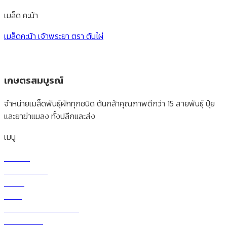
เมล็ด คะน้า
เมล็ดคะน้า เจ้าพระยา ตรา ต้นไผ่
เกษตรสมบูรณ์
จำหน่ายเมล็ดพันธุ์ผักทุกชนิด ต้นกล้าคุณภาพดีกว่า 15 สายพันธุ์ ปุ๋ย
และยาฆ่าแมลง ทั้งปลีกและส่ง
เมนู
หน้าแรก
เกี่ยวกับบริษัท
ร้านค้า
สินค้า
วิธีการสั่งซื้อและโอนเงิน
ราคาผักวันนี้