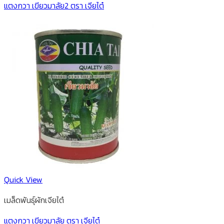
แตงกวา เขียวมาลัย2 ตรา เจียไต๋
Quick View
เมล็ดพันธุ์ผักเจียไต๋
แตงกวา เขียวมาลัย ตรา เจียไต๋