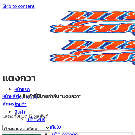
Skip to content
แตงกวา
หน้าแรก
หน้าหลัก
/
สินค้าที่มีป้ายกำกับ “แตงกวา”
เกี่ยวกับบริษัท
คัดกรอง
ร้านค้า
สินค้า
แสดงทั้งหมด 12 ผลลัพท์
เมล็ดพันธุ์
พืชผักกินใบ
เมล็ด กวางตุ้ง