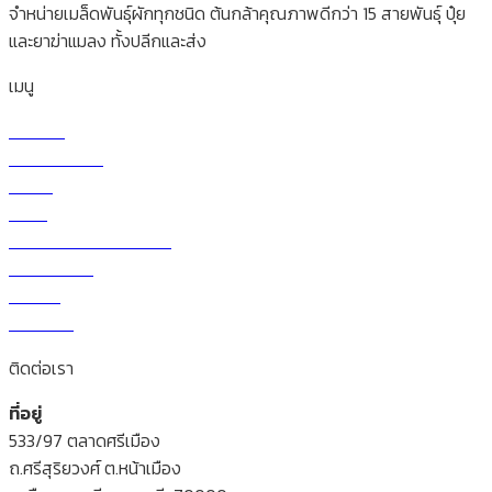
จำหน่ายเมล็ดพันธุ์ผักทุกชนิด ต้นกล้าคุณภาพดีกว่า 15 สายพันธุ์ ปุ๋ย
และยาฆ่าแมลง ทั้งปลีกและส่ง
เมนู
หน้าแรก
เกี่ยวกับบริษัท
ร้านค้า
สินค้า
วิธีการสั่งซื้อและโอนเงิน
ราคาผักวันนี้
สาระน่ารู้
ติดต่อเรา
ติดต่อเรา
ที่อยู่
533/97 ตลาดศรีเมือง
ถ.ศรีสุริยวงศ์ ต.หน้าเมือง