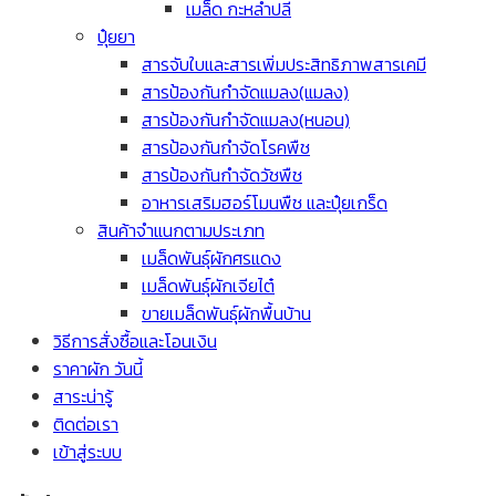
เมล็ด กะหล่ำปลี
ปุ๋ยยา
สารจับใบและสารเพิ่มประสิทธิภาพสารเคมี
สารป้องกันกำจัดแมลง(แมลง)
สารป้องกันกำจัดแมลง(หนอน)
สารป้องกันกำจัดโรคพืช
สารป้องกันกำจัดวัชพืช
อาหารเสริมฮอร์โมนพืช และปุ๋ยเกร็ด
สินค้าจำแนกตามประเภท
เมล็ดพันธุ์ผักศรแดง
เมล็ดพันธุ์ผักเจียไต๋
ขายเมล็ดพันธุ์ผักพื้นบ้าน
วิธีการสั่งซื้อและโอนเงิน
ราคาผัก วันนี้
สาระน่ารู้
ติดต่อเรา
เข้าสู่ระบบ