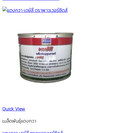
Quick View
เมล็ดพันธุ์แตงกวา
แตงกวา เดย์ลี่ ตราพาวเวอร์ซีดส์