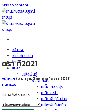
Skip to content
หน้าแรก
เกี่ยวกับบริษัท
ตรา ที2021
ร้านค้า
สินค้า
เมล็ดพันธุ์
หน้าหลัก
/
สินค้าที่มีป้ายกำกับ “ตรา ที2021”
พืชผักกินใบ
คัดกรอง
เมล็ด กวางตุ้ง
เมล็ด คะน้า
แสดง %d รายการ
เมล็ดพันธุ์คื่นฉ่าย
เมล็ดพันธุ์ผักบุ้ง