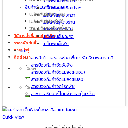
เมล็ดพันธุ์มะเขือเทศ
เมล็ดพันธุ์มะละกอ
สินค้าจำแนกตามประเภท
เมล็ดพันธุ์มะเขือเปราะ
เมล็ดพันธุ์มะเขือเปราะ
เมล็ดพันธุ์ผักศรแดง
เมล็ดพันธุ์แตงกวา
เมล็ด กะหล่ำปลี
เมล็ดพันธุ์ผักเจียไต๋
เมล็ดพันธุ์แตงร้าน
ขายเมล็ดพันธุ์ผักพื้นบ้าน
เมล็ดพันธุ์แตงโม
เมล็ดพันธุ์มะละกอ
วิธีการสั่งซื้อและโอนเงิน
เมล็ดพันธุ์แฟง
ราคาผัก วันนี้
ปุ๋ยยา
สาระน่ารู้
สารจับใบ และสารช่วยเพิ่มประสิทธิภาพสารเคมี
ติดต่อเรา
สารป้องกันกำจัดวัชพืช
ค้นหา:
สารป้องกันกำจัดแมลง(หนอน)
สารป้องกันกำจัดแมลง(แมลง)
สารป้องกันกำจัดโรคพืช
ค้นหา:
อาหารเสริมฮอร์โมนพืช และปุ๋ยเกร็ด
Quick View
สารป้องกันกำจัดโรคพืช