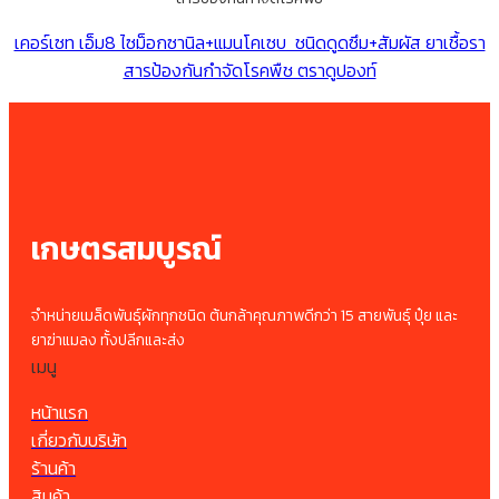
เคอร์เซท เอ็ม8 ไซม็อกซานิล+แมนโคเซบ ชนิดดูดซึม+สัมผัส ยาเชื้อรา
สารป้องกันกำจัดโรคพืช ตราดูปองท์
เกษตรสมบูรณ์
จำหน่ายเมล็ดพันธุ์ผักทุกชนิด ต้นกล้าคุณภาพดีกว่า 15 สายพันธุ์ ปุ๋ย และ
ยาฆ่าแมลง ทั้งปลีกและส่ง
เมนู
หน้าแรก
เกี่ยวกับบริษัท
ร้านค้า
สินค้า