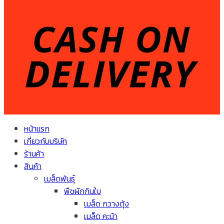
หน้าแรก
เกี่ยวกับบริษัท
ร้านค้า
สินค้า
เมล็ดพันธุ์
พืชผักกินใบ
เมล็ด กวางตุ้ง
เมล็ด คะน้า