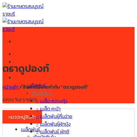
Skip
to
content
หน้าแรก
เกี่ยวกับบริษัท
ตราดูปองท์
ร้านค้า
สินค้า
เมล็ดพันธุ์
หน้าหลัก
/
สินค้าที่มีป้ายกำกับ “ตราดูปองท์”
พืชผักกินใบ
แสดง %d รายการ
เมล็ด กวางตุ้ง
เมล็ด คะน้า
เมล็ดพันธุ์คื่นฉ่าย
หมวดหมู่สินค้า
เมล็ดพันธุ์ผักบุ้ง
เมล็ดพันธุ์
เมล็ดพันธุ์ ผักชี
พืชผักกินใบ