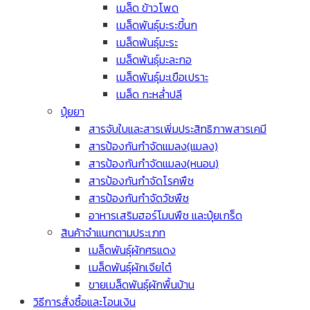
เมล็ด ข้าวโพด
เมล็ดพันธุ์มะระขี้นก
เมล็ดพันธุ์มะระ
เมล็ดพันธุ์มะละกอ
เมล็ดพันธุ์มะเขือเปราะ
เมล็ด กะหล่ำปลี
ปุ๋ยยา
สารจับใบและสารเพิ่มประสิทธิภาพสารเคมี
สารป้องกันกำจัดแมลง(แมลง)
สารป้องกันกำจัดแมลง(หนอน)
สารป้องกันกำจัดโรคพืช
สารป้องกันกำจัดวัชพืช
อาหารเสริมฮอร์โมนพืช และปุ๋ยเกร็ด
สินค้าจำแนกตามประเภท
เมล็ดพันธุ์ผักศรแดง
เมล็ดพันธุ์ผักเจียไต๋
ขายเมล็ดพันธุ์ผักพื้นบ้าน
วิธีการสั่งซื้อและโอนเงิน