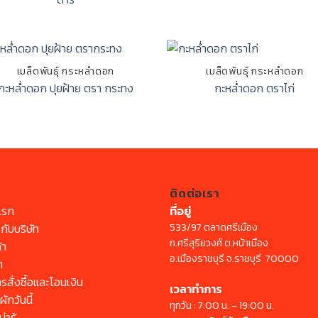
เมล็ดพันธุ์ กระหล่ำดอก
เมล็ดพันธุ์ กระหล่ำดอก
กะหล่ำดอก ปุยฝ้าย ตรา กระทง
กะหล่ำดอก ตราไก่
ติดต่อเรา
แรก
ที่อยู่
วกับบริษัท
533/97 ตลาดศรีเมือง
ถ.ศรีสุริยวงศ์ ต.หน้าเมือง
้า
อ.เมืองราชบุรี จ.ราชบุรี 70000
า
ารสั่งซื้อและโอนเงิน
เวลาทำการ
ักวันนี้
ทุกวัน : 7:00 น. – 19:00 น.
่ารู้