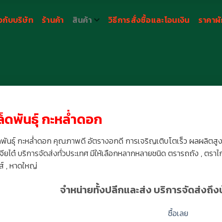
ยวกับบริษัท
ร้านค้า
สินค้า
วิธีการสั่งซื้อและโอนเงิน
ราคาผัก
ล็ดพันธุ์ กะหล่ำดอก
ดพันธุ์ กะหล่ำดอก คุณภาพดี อัตรางอกดี การเจริญเติบโตเร็ว ผลผลิตสูง
จียไต๋ บริการจัดส่งทั่วประเทศ มีให้เลือกหลากหลายชนิด ตรารถถัง , ตราไก่ 
ส์ , หาดใหญ่
จำหน่ายทั้งปลีกและส่ง บริการจัดส่งถึง
ซื้อเลย