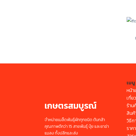
เมนู
หน้า
เกี่ย
เกษตรสมบูรณ์
ร้านค
สินค้
จำหน่ายเมล็ดพันธุ์ผักทุกชนิด ต้นกล้า
วิธีก
คุณภาพดีกว่า 15 สายพันธุ์ ปุ๋ย และยาฆ่า
ราคาผ
แมลง ทั้งปลีกและส่ง
สาระน