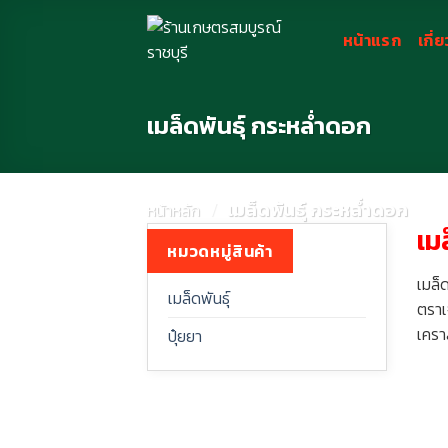
Skip
to
หน้าแรก
เกี่
content
เมล็ดพันธุ์ กระหล่ำดอก
/
เมล็ดพันธุ์ กระหล่ำดอก
หน้าหลัก
เม
หมวดหมู่สินค้า
เมล็
เมล็ดพันธุ์
ตราเ
เครา
ปุ๋ยยา