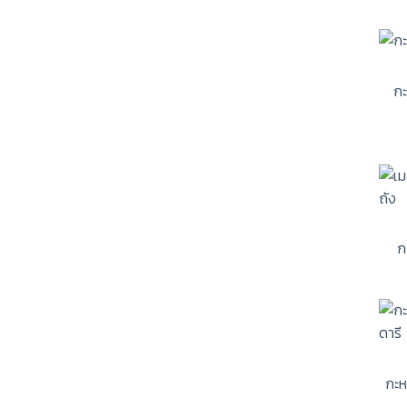
กะ
ก
กะห