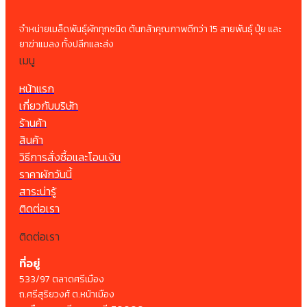
จำหน่ายเมล็ดพันธุ์ผักทุกชนิด ต้นกล้าคุณภาพดีกว่า 15 สายพันธุ์ ปุ๋ย และ
ยาฆ่าแมลง ทั้งปลีกและส่ง
เมนู
หน้าแรก
เกี่ยวกับบริษัท
ร้านค้า
สินค้า
วิธีการสั่งซื้อและโอนเงิน
ราคาผักวันนี้
สาระน่ารู้
ติดต่อเรา
ติดต่อเรา
ที่อยู่
533/97 ตลาดศรีเมือง
ถ.ศรีสุริยวงศ์ ต.หน้าเมือง