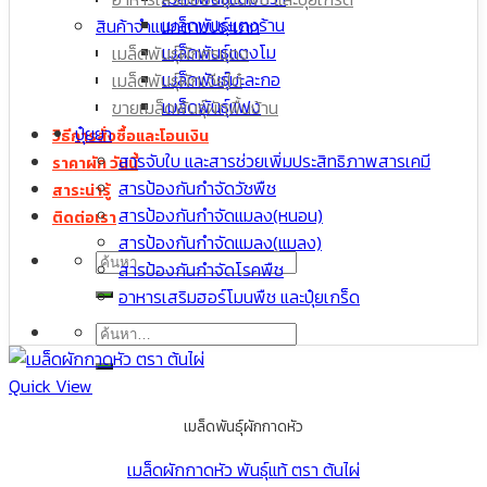
เมล็ดพันธุ์มะละกอ
เมล็ดพันธุ์แตงร้าน
สินค้าจำแนกตามประเภท
เมล็ดพันธุ์มะเขือเปราะ
เมล็ดพันธุ์แตงโม
เมล็ดพันธุ์ผักศรแดง
เมล็ด กะหล่ำปลี
เมล็ดพันธุ์มะละกอ
เมล็ดพันธุ์ผักเจียไต๋
เมล็ดพันธุ์แฟง
ขายเมล็ดพันธุ์ผักพื้นบ้าน
ปุ๋ยยา
วิธีการสั่งซื้อและโอนเงิน
สารจับใบ และสารช่วยเพิ่มประสิทธิภาพสารเคมี
ราคาผัก วันนี้
สารป้องกันกำจัดวัชพืช
สาระน่ารู้
สารป้องกันกำจัดแมลง(หนอน)
ติดต่อเรา
สารป้องกันกำจัดแมลง(แมลง)
ค้นหา:
สารป้องกันกำจัดโรคพืช
อาหารเสริมฮอร์โมนพืช และปุ๋ยเกร็ด
ค้นหา:
Quick View
เมล็ดพันธุ์ผักกาดหัว
เมล็ดผักกาดหัว พันธุ์แท้ ตรา ต้นไผ่