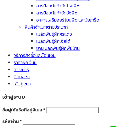
สารป้องกันกำจัดโรคพืช
สารป้องกันกำจัดวัชพืช
อาหารเสริมฮอร์โมนพืช และปุ๋ยเกร็ด
สินค้าจำแนกตามประเภท
เมล็ดพันธุ์ผักศรแดง
เมล็ดพันธุ์ผักเจียไต๋
ขายเมล็ดพันธุ์ผักพื้นบ้าน
วิธีการสั่งซื้อและโอนเงิน
ราคาผัก วันนี้
สาระน่ารู้
ติดต่อเรา
เข้าสู่ระบบ
เข้าสู่ระบบ
ชื่อผู้ใช้หรือที่อยู่อีเมล
*
รหัสผ่าน
*