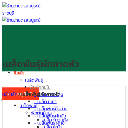
Skip
to
content
หน้าแรก
เกี่ยวกับบริษัท
เมล็ดพันธุ์ผักกาดหัว
ร้านค้า
สินค้า
เมล็ดพันธุ์
พืชผักกินใบ
หมวดหมู่สินค้า
หน้าหลัก
/
เมล็ดพันธุ์ผักกาดหัว
เมล็ด กวางตุ้ง
์
เมล็ด คะน้า
เมล็ดพันธุ์
เมล็ดพันธุ์คื่นฉ่าย
พืชผักกินใบ
เมล็ดพันธุ์ผักบุ้ง
เมล็ด กวางตุ้ง
เมล็ดพันธุ์ ผักชี
เมล็ด คะน้า