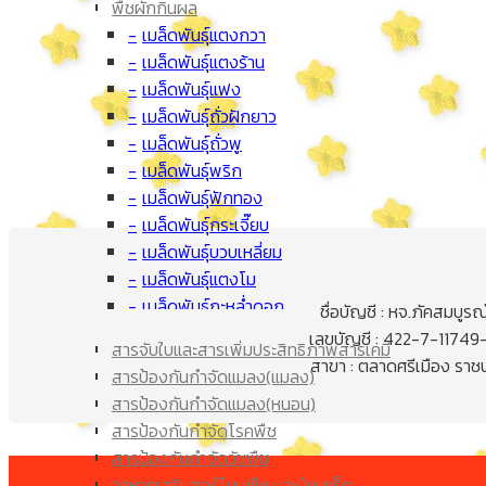
พืชผักกินผล
เมล็ดพันธุ์แตงกวา
เมล็ดพันธุ์แตงร้าน
เมล็ดพันธุ์แฟง
เมล็ดพันธุ์ถั่วฝักยาว
เมล็ดพันธุ์ถั่วพู
เมล็ดพันธุ์พริก
เมล็ดพันธุ์ฟักทอง
เมล็ดพันธุ์กระเจี๊ยบ
เมล็ดพันธุ์บวบเหลี่ยม
เมล็ดพันธุ์แตงโม
เมล็ดพันธุ์กะหล่ำดอก
ชื่อบัญชี : หจ.ภัคสมบูรณ
ปุ๋ยยา
เมล็ดพันธุ์มะเขือเทศ
เลขบัญชี : 422-7-11749
สารจับใบและสารเพิ่มประสิทธิภาพสารเคมี
เมล็ดพันธุ์ผักกาด
สาขา : ตลาดศรีเมือง ราชบุ
สารป้องกันกำจัดแมลง(แมลง)
เมล็ดพันธุ์มะเขือยาว
สารป้องกันกำจัดแมลง(หนอน)
เมล็ด ข้าวโพด
สารป้องกันกำจัดโรคพืช
เมล็ดพันธุ์มะระขี้นก
สารป้องกันกำจัดวัชพืช
เมล็ดพันธุ์มะระ
อาหารเสริมฮอร์โมนพืช และปุ๋ยเกร็ด