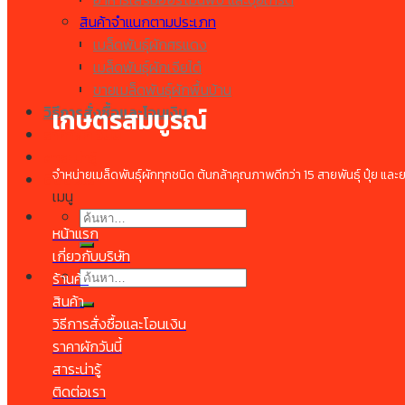
เมล็ดพันธุ์มะละกอ
สินค้าจำแนกตามประเภท
เมล็ดพันธุ์มะเขือเปราะ
เมล็ดพันธุ์ผักศรแดง
เมล็ด กะหล่ำปลี
เมล็ดพันธุ์ผักเจียไต๋
ขายเมล็ดพันธุ์ผักพื้นบ้าน
วิธีการสั่งซื้อและโอนเงิน
เกษตรสมบูรณ์
ราคาผัก วันนี้
สาระน่ารู้
จำหน่ายเมล็ดพันธุ์ผักทุกชนิด ต้นกล้าคุณภาพดีกว่า 15 สายพันธุ์ ปุ๋ย และ
ติดต่อเรา
เมนู
ค้นหา:
หน้าแรก
เกี่ยวกับบริษัท
ค้นหา:
ร้านค้า
สินค้า
วิธีการสั่งซื้อและโอนเงิน
ราคาผักวันนี้
สาระน่ารู้
ติดต่อเรา