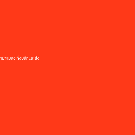
ยาฆ่าแมลง ทั้งปลีกและส่ง