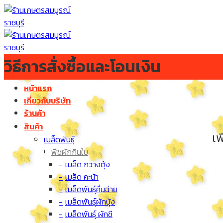
Skip
to
content
วิธีการสั่งซื้อและโอนเงิน
หน้าแรก
เกี่ยวกับบริษัท
ร้านค้า
สินค้า
เพ
เมล็ดพันธุ์
พืชผักกินใบ
เมล็ด กวางตุ้ง
เมล็ด คะน้า
เมล็ดพันธุ์คื่นฉ่าย
เมล็ดพันธุ์ผักบุ้ง
เมล็ดพันธุ์ ผักชี