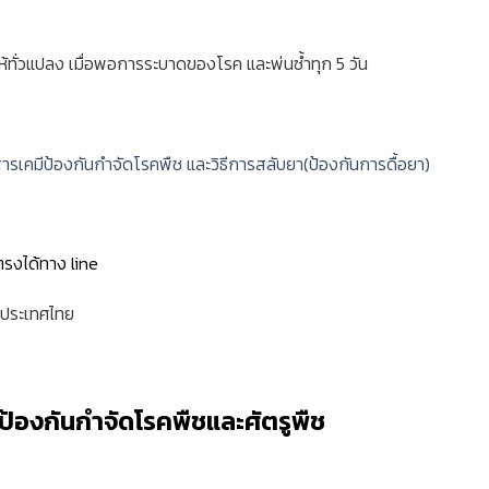
นให้ทั่วแปลง เมื่อพอการระบาดของโรค และพ่นซ้ำทุก 5 วัน
ารเคมีป้องกันกำจัดโรคพืช และวิธีการสลับยา(ป้องกันการดื้อยา)
ตรงได้ทาง line
่วประเทศไทย
รป้องกันกำจัดโรคพืชและศัตรูพืช