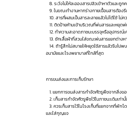
8. ระวังไม่ให้ละอองสารปลิวเข้าหาตัวและถูกคน สั
9. ในขณะทำงานหากร่างกายเปื้อนสารต้องรีบล้า
10. สารที่ผสมเป็นสารละลายแล้วไม่ได้ใช้ ไม่ควร
11. ติดป้ายห้ามเข้าบริเวณที่พ่นสารและหยุดพ
12. ทำความสะอาดภาชนะบรรจุหรืออุปกรณ์เครื่อง
13. ซักเสื้อผ้าที่สวมใส่ขณะพ่นสารแยกต่างหา
14. ถ้ารู้สึกไม่สบายให้หยุดใช้สารแล้วรีบไ
อนามัยและโรงพยาบาลที่ใกล้ที่สุด
การขนส่งและการเก็บรักษา
1. แยกการขนส่งสารกำจัดศัตรูพืชจากสิ่งของ
2. เก็บสารกำจัดศัตรูพืชไว้ในภาชนะเดิมเท่าน
3. ควรเก็บสารไว้ในโรงเก็บที่แยกจากที่พักโดย
และใส่กุญแจ