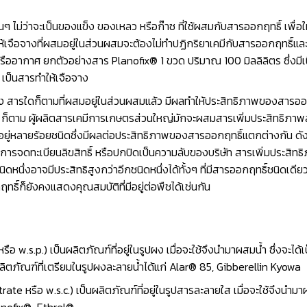
นๆ ไม่ว่าจะเป็นของแข็ง ของเหลว หรือก๊าซ ที่ใช้ผสมกับสารออกฤทธิ์ เพื
้เจือจางที่ผสมอยู่ในส่วนผสมจะต้องไม่ทำปฏิกริยาเคมีกับสารออกฤทธิ์แล
ง หรืออากาศ ยกตัวอย่างสาร Planofix® 1 ขวด ปริมาณ 100 มิลลิลิตร ซึ่งมีเ
 เป็นสารทำให้เจือจาง
สารใดก็ตามที่ผสมอยู่ในส่วนผสมแล้ว มีผลทำให้ประสิทธิภาพของสารออกฤทธิ์
นๆ ก็ตาม ผู้ผลิตสารเคมีการเกษตรส่วนใหญ่มักจะผสมสารเพิ่มประสิทธิภาพ
ู่หลายร้อยชนิดซึ่งมีผลต่อประสิทธิภาพของสารออกฤทธิ์แตกต่างกัน ดังนั้
รจดทะเบียนลิขสิทธิ์ หรือปกปิดเป็นความลับของบริษัท สารเพิ่มประสิทธิภ
นึ่งอาจมีประสิทธิสูงกว่าอีกชนิดหนึ่งได้ทั้งๆ ที่มีสารออกฤทธิ์ชนิดเดีย
ิ์ก็ยังคงแสดงคุณสมบัติที่มีอยู่ต่อพืชได้เช่นกัน
 w.s.p.) เป็นผลิตภัณฑ์ที่อยู่ในรูปผง เมื่อจะใช้จึงนำมาผสมนํ้า ซึ่งจะ
 ผลิตภัณฑ์ที่เตรียมในรูปผงละลายนํ้าได้แก่ Alar® 85, Gibberellin Kyowa
te หรือ w.s.c.) เป็นผลิตภัณฑ์ที่อยู่ในรูปสารละลายใส เมื่อจะใช้จึงนำมา