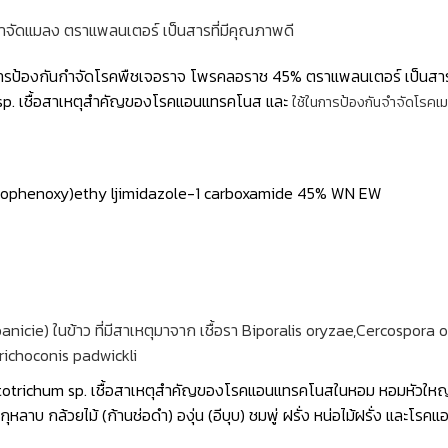
จัดแมลง ตราแพลนเตอร์ เป็นสารที่มีคุณภาพดี
รป้องกันกำจัดโรคพืชเจอราจ โพรคลอราช 45% ตราแพลนเตอร์ เป็นสาร
m sp. เชื้อสาเหตุสำคัญของโรคแอนแทรคโนส และ
ใช้ในการป้องกันจำจัดโรคเมล
lorophenoxy)ethy ljimidazole-1 carboxamide 45% WN EW
panicie) ในข้าว ที่มีสาเหตุมาจาก เชื้อรา Biporalis oryzae,Cercospora
ichoconis padwickli
ctotrichum sp. เชื้อสาเหตุสำคัญของโรคแอนแทรคโนสในหอม หอมหัวใหญ่ 
ลาบ กล้วยไม้ (ก้านช่อดำ) องุ่น (อีบุบ) ชมพู่ ฝรั่ง หน่อไม้ฝรั่ง และโรค