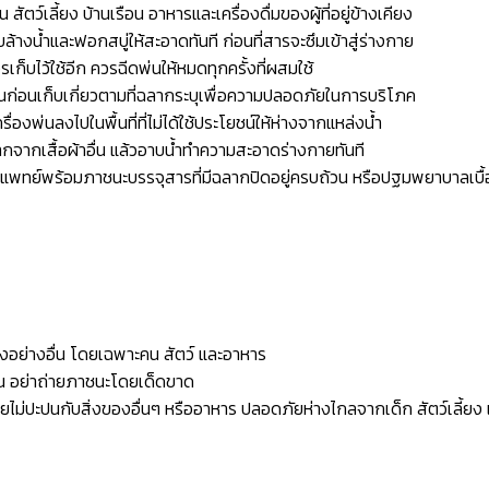
ตว์เลี้ยง บ้านเรือน อาหารและเครื่องดื่มของผู้ที่อยู่ข้างเคียง
งน้ำและฟอกสบู่ให้สะอาดทันที ก่อนที่สารจะซึมเข้าสู่ร่างกาย
เก็บไว้ใช้อีก ควรฉีดพ่นให้หมดทุกครั้งที่ผสมใช้
่นก่อนเก็บเกี่ยวตามที่ฉลากระบุเพื่อความปลอดภัยในการบริโภค
พ่นลงไปในพื้นที่ที่ไม่ได้ใช้ประโยชน์ให้ห่างจากแหล่งน้ำ
กจากเสื้อผ้าอื่น แล้วอาบน้ำทำความสะอาดร่างกายทันที
ปพบแพทย์พร้อมภาชนะบรรจุสารที่มีฉลากปิดอยู่ครบถ้วน หรือปฐมพยาบาลเ
อย่างอื่น โดยเฉพาะคน สัตว์ และอาหาร
ั้น อย่าถ่ายภาชนะโดยเด็ดขาด
ไม่ปะปนกับสิ่งของอื่นๆ หรืออาหาร ปลอดภัยห่างไกลจากเด็ก สัตว์เลี้ยง 