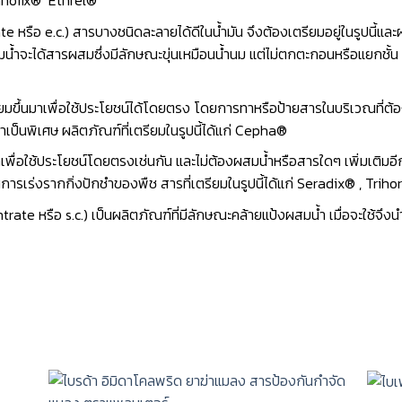
lanofix® Ethrel®
หรือ e.c.) สารบางชนิดละลายได้ดีในน้ำมัน จึงต้องเตรียมอยู่ในรูปนี้และผสม
นํ้าจะได้สารผสมซึ่งมีลักษณะขุ่นเหมือนนํ้านม แต่ไม่ตกตะกอนหรือแยกชั้น 
ียมขึ้นมาเพื่อใช้ประโยชน์ได้โดยตรง โดยการทาหรือป้ายสารในบริเวณที่ต้อง
้นมาเป็นพิเศษ ผลิตภัณฑ์ที่เตรียมในรูปนี้ได้แก่ Cepha®
เพื่อใช้ประโยชน์โดยตรงเช่นกัน และไม่ต้องผสมนํ้าหรือสารใดๆ เพิ่มเติมอี
เร่งรากกิ่งปักชำของพืช สารที่เตรียมในรูปนี้ได้แก่ Seradix® , Trih
e หรือ s.c.) เป็นผลิตภัณฑ์ที่มีลักษณะคล้ายแป้งผสมนํ้า เมื่อจะใช้จึงนำม