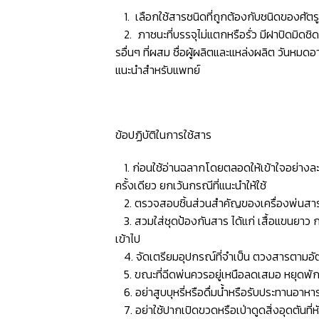
1. เลือกใช้สารชนิดที่ถูกต้องกับชนิดของศัตรู
2. ภาชนะที่บรรจุไม่แตกหรือรั่ว มีฝาปิดมิดช
รอื่นๆ ที่ผสม ชื่อผู้ผลิตและแหล่งผลิต วันหมดอ
แนะนำสำหรับแพทย์
ข้อปฏิบัติในการใช้สาร
1. ก่อนใช้อ่านฉลากโดยตลอดให้เข้าใจอย่างละเ
ครั้งเดียว ยกเว้นกรณีที่แนะนำให้ใช้
2. ตรวจสอบชิ้นส่วนสำคัญของเครื่องพ่นสาร ด
3. สวมใส่ชุดป้องกันสาร ได้แก่ เสื้อแขนยาว ก
เข้าไป
4. จัดเตรียมอุปกรณ์ที่จำเป็น ตวงสารตามอัตร
5. ขณะที่ฉีดพ่นควรอยู่เหนือลดเสมอ หยุดพั
6. อย่าสูบบุหรี่หรือดื่มน้ำหรือรับประทานอาห
7. อย่าใช้ปากเปิดขวดหรือเป่าดูดสิ่งอุดตันท