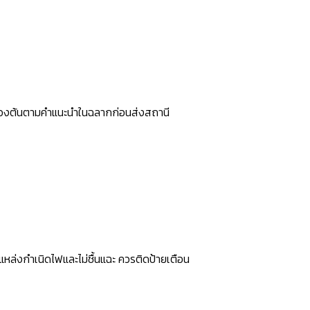
บื้องต้นตามคำแนะนำในฉลากก่อนส่งสถานี
แหล่งกำเนิดไฟและไม่ชื้นแฉะ ควรติดป้ายเตือน