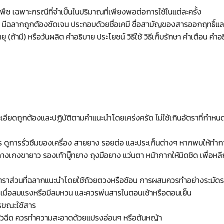
พืช เฉพาะกรณีที่จำเป็นในปริมาณที่เพียงพอต่อการใช้ในแต่ละครั้ง
ิด มีฉลากถูกต้องชัดเจน ประกอบด้วยชื่อเคมี ชื่อสามัญของสารออกฤทธิ์แ
ายุ (ถ้ามี) หรือวันผลิต คำอธิบาย ประโยชน์ วิธีใช้ วิธีเก็บรักษา คำเตือน 
อียดถูกต้องและปฏิบัติตามคำแนะนำโดยเคร่งครัด ไม่ใช้เกินอัตราที่กำหนด
ูการรั่วซึมของเครื่อง สายยาง รอยต่อ และประเก็นต่างๆ หากพบให้ทำการซ
างเกงขายาว รองเท้าบู๊ทยาง ถุงมือยาง แว่นตา หน้ากากให้มิดชิด เพื่อหลีก
าส่วนที่ฉลากแนะนำโดยใช้ถ้วยตวงหรือช้อน การผสมควรทำอย่างระมัดระวังอ
กเมื่อลมแรงหรือมีลมหวน และควรพ่นสารในตอนเช้าหรือตอนเย็น
ารขณะใช้สาร
ี่หัวฉีด ควรทำความสะอาดด้วยแปรงอ่อนๆ หรือต้นหญ้า