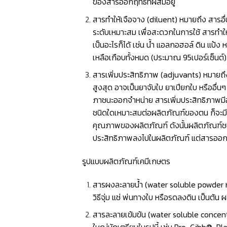
ของสารออกฤทธิ์ที่ผสมอยู่
สารทำให้เจือจาง (diluent) หมายถึง สารอื่
ระดับเหมาะสม เพื่อสะดวกในการใช้ สารทำให
เป็นอะไรก็ได้ เช่น นํ้า แอลกอฮอล์ ดิน แป้
เหลือเกือบทั้งหมด (ประมาณ 95เปอร์เซ็นต์)
สารเพิ่มประสิทธิภาพ (adjuvants) หมายถึง 
สูงสุด อาจเป็นยาจับใบ ยาเปียกใบ หรืออื่
ภาชนะออกจำหน่าย สารเพิ่มประสิทธิภาพมีอย
ชนิดใดเหมาะสมต่อผลิตภัณฑ์ของตน ก็จะมีกา
คุณภาพของผลิตภัณฑ์ ดังนั้นผลิตภัณฑ์ชนิดห
ประสิทธิภาพลงไปในผลิตภัณฑ์ แต่สารออกฤทธ
รูปแบบผลิตภัณฑ์เคมีเกษตร
สารผงละลายน้ำ (water soluble powder หรือ
วิธีจุ่ม แช่ พ่นทางใบ หรือรดลงดิน เป็นต้น
สารละลายเข้มข้น (water soluble concentra