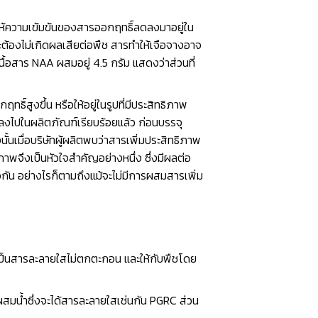
่อให้ความเข้มข้นของสารออกฤทธิ์ลดลงมาอยู่ใน
ะต้องไม่เกิดผลเสียต่อพืช สารทำให้เจือจางอาจ
นื้อสาร NAA ผสมอยู่ 4.5 กรัม แสดงว่าส่วนที่
สูงขึ้น หรือให้อยู่ในรูปที่มีประสิทธิภาพ
ลงไปในผลิตภัณฑ์เรียบร้อยแล้ว ก่อนบรรจุ
นเมื่อบริษัทผู้ผลิตพบว่าสารเพิ่มประสิทธิภาพ
าพจึงเป็นหัวใจสำคัญอย่างหนึ่ง ซึ่งมีผลต่อ
วกัน อย่างไรก็ตามถึงแม้จะไม่มีการผสมสารเพิ่ม
ได้เป็นสารละลายใสไม่ตกตะกอน และให้กับพืชโดย
ผสมนํ้าซึ่งจะได้สารละลายใสเช่นกัน PGRC ส่วน