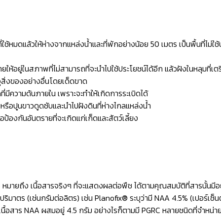
ช้หมดแล้วให้ห่างจากแหล่งน้ำและที่พักอย่างน้อย 50 เมตร เป็นพื้นที่ไม่ใช้
ยู่ในสภาพที่ไม่สามารถที่จะนำไปใช้ประโยชน์ได้อีก แล้วฝังในหลุมที่เตร
ุสิ่งของอย่างอื่นโดยเด็ดขาด
่มีความด้นภายใน เพราะจะทำให้เกิดการระเบิดได้
ื้อยหรือปูนขาวดูดซับและนำไปฝังดินที่ห่างไกลแหล่งน้ำ
อป้องกันอันตรายที่จะเกิดแก่เก็ดและสัตว์เลี้ยง
) หมายถึง เนื้อสารจริงๆ ที่จะแสดงผลต่อพืช ได้ตามคุณสมบัติที่สารนั้นมี
ริมาตร (เช่นกรัมต่อลิตร) เช่น Planofix® ระบุว่ามี NAA 4.5% (เปอร์เซ็
ีเนื้อสาร NAA ผสมอยู่ 4.5 กรัม อย่างไรก็ตามมี PGRC หลายชนิดที่จำหน