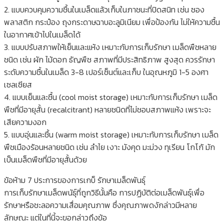
2. แบบควบคุมความชื้นในเมล็ดแล้วเก็บในภาชนะที่ปิดสนิท เช่น ซอง
พลาสติก กระป๋อง ถุงกระดาษฉาบอะลูมิเนียม เพื่อป้องกัน ไม่ให้ความชื้น
ในอากาศเข้าไปในเมล็ดได้
3. แบบปรับสภาพให้เย็นและแห้ง เหมาะกับการเก็บรักษา เมล็ดพืชหลาย
ชนิด เช่น ผัก ไม้ดอก ธัญพืช สภาพที่มีประสิทธิภาพ สูงสุด ควรรักษา
ระดับความชื้นในเมล็ด 3-8 เปอร์เซ็นต์และเก็บ ในอุณหภูมิ 1-5 องศา
เซลเซียส
4. แบบเย็นและชื้น (cool moist storage) เหมาะกับการเก็บรักษา เมล็ด
พืชที่มีอายุสั้น (recalcitrant) หลายชนิดที่ไม่ชอบสภาพแห้ง เพราะจะ
เสียความงอก
5. แบบอุ่นและชื้น (warm moist storage) เหมาะกับการเก็บรักษา เมล็ด
พืชเมืองร้อนหลายชนิด เช่น ลำไย เงาะ มังคุด มะม่วง ทุเรียน โกโก้ มัก
เป็นเมล็ดพืชที่มีอายุสั้นด้วย
ข้อห้าม 7 ประการของการเกบ็ รักษาเมล็ดพันธุ์
การเก็บรักษาเมล็ดพนัธุ์ที่ถูกวิธีนั้นคือ การปฏิบัติต่อเมล็ดพันธุ์เพื่อ
รักษาหรือชะลอความเสื่อมคุณภาพ ซึ่งคุณภาพดงักล่าวมีหลาย
ลักษณะ แต่ในที่นี้จะขอกล่าวถึงข้อ