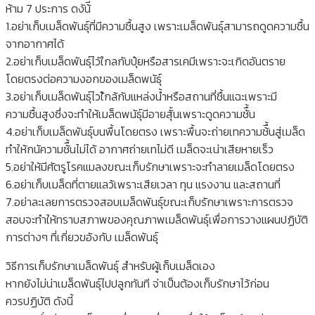
ห้าม 7 ประการ ดงัน้ี
1.อย่าเก็บเมล็ดพันธุ์ที่มีความชื้นสูง เพราะเมล็ดพันธุ์สามารถดูดความชื้น
จากอากาศได้
2.อย่าเก็บเมล็ดพันธุ์ไวัใกลกับปุ๋ยหรือสารเคมีเพราะจะเกิดอันตราย
โดยตรงต่อความงอกของเมล็ดพนัธุ์
3.อย่าเก็บเมล็ดพันธุ์ไวใ้กล้กับแหล่งน้ำหรือสถานที่ชื้นแฉะเพราะมี
ความชื้นสูงซึ่งจะทำให้เมล็ดพนัธุ์มีอายสุั้นเพราะดูดความช้ื้น
4.อย่าเก็บเมล็ดพันธุ์บนพื้นโดยตรง เพราะพื้นจะถ่ายเทความช้ื้นสู่เมล็ด
ทำให้กนัความช้ื้นไม่ได้ อากาศถ่ายเทไม่ดี เมล็ดจะเน่าเสียหายเร็ว
5.อย่าให้มีศัตรูโรคแมลงขณะเก็บรักษาเพราะจะทำลายเมล็ดโดยตรง
6.อย่าเก็บเมล็ดที่ตายแลว้เพราะเสียเวลา ทุน แรงงาน และสถานที่
7.อย่าละเลยการตรวจสอบเมล็ดพันธุ์ขณะเก็บรักษาเพราะการตรวจ
สอบจะทำให้ทราบสภาพของคุณภาพเมล็ดพันธุ์เพื่อการวางแผนปฏิบัติ
การต่างๆ ที่เกี่ยวขอ้งกับ เมล็ดพันธุ์
วิธีการเก็บรักษาเมล็ดพันธุ์ สำหรับผู้เก็บเมล็ดเอง
หากยังไม่น่าเมล็ดพันธุ์ไปปลูกทันที จ่าเป็นต้องเก็บรักษาไว้ก่อน
ควรปฏิบัติ ดังนี้