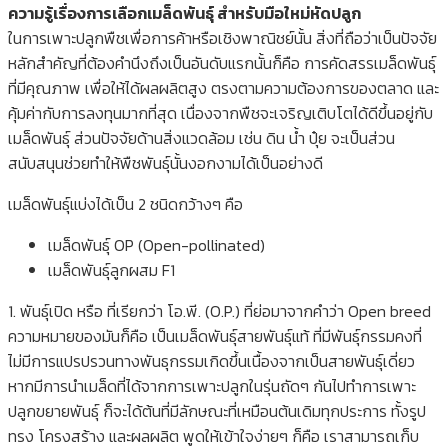
ความรู้เรื่องการเลือกเมล็ดพันธุ์ สำหรับมือใหม่หัดปลูก
ในการเพาะปลูกพืชเพื่อการค้าหรือเชิงพาณิชย์นั้น สิ่งที่ถือว่าเป็นปัจจัย
หลักสำคัญที่ต้องคำนึงถึงเป็นอันดับแรกนั้นก็คือ การคัดสรรเมล็ดพันธุ์
ที่มีคุณภาพ เพื่อให้ได้ผลผลิตสูง ตรงตามความต้องการของตลาด และ
คุ้มค่ากับการลงทุนมากที่สุด เนื่องจากพืชจะเจริญเติบโตได้ดีขึ้นอยู่กับ
เมล็ดพันธุ์ ส่วนปัจจัยด้านสิ่งแวดล้อม เช่น ดิน น้ำ ปุ๋ย จะเป็นส่วน
สนับสนุนช่วยทำให้พืชพันธุ์นั้นงอกงามได้เป็นอย่างดี
เมล็ดพันธุ์แบ่งได้เป็น 2 ชนิดกว้างๆ คือ
เมล็ดพันธุ์ OP (Open-pollinated)
เมล็ดพันธุ์ลูกผสม F1
1. พันธุ์เปิด หรือ ที่เรียกว่า โอ.พี. (O.P.) ที่ย่อมาจากคำว่า Open breed
ความหมายของมันก็คือ เป็นเมล็ดพันธุ์สายพันธุ์แท้ ที่มีพันธุ์กรรมคงที่
ไม่มีการแปรปรวนทางพันธุกรรมเกิดขึ้นเนื้องจากเป็นสายพันธุ์เดี่ยว
หากมีการนำเมล็ดที่ได้จากการเพาะปลูกในรุ่นถัดๆ กันไปทำการเพาะ
ปลูกขยายพันธุ์ ก็จะได้ต้นที่มีลักษณะที่เหมือนต้นเดิมทุกประการ ทั้งรูป
ทรง โครงสร้าง และผลผลิต พูดให้เข้าใจง่ายๆ ก็คือ เราสามารถเก็บ