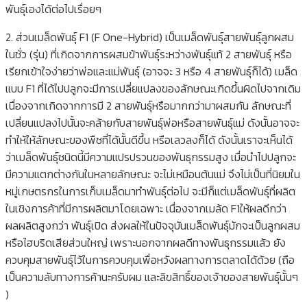
พันธุ์เองได้ต่อไปเรื่อยๆ
2. ส่วนเมล็ดพันธุ์ F1 (F One-Hybrid) เป็นเมล็ดพันธุ์สายพันธุ์ลูกผสม
ในชั่ว (รุ่น) ที่เกิดจากการผสมข้าพันธุ์ระหว่างพันธุ์แท้ 2 สายพันธุ์ หรือ
เรียกเข้าใจง่ายว่าพ่อและแม่พันธุ์ (อาจจะ 3 หรือ 4 สายพันธุ์ก็ได้) เมล็ด
แบบ F1 ที่ได้ไปปลูกจะมีการเปลี่ยแปลงของลักษณะเกิดขึ้นผิดไปจากเดิม
เนื่องจากเกิดจากการมี 2 สายพันธุ์หรือมากกว่ามาผสมกัน ลักษณะที่
เปลี่ยนแปลงไปนั้นจะคล้ายกับสายพันธุ์พ่อหรือสายพันธุ์แม่ ดังนั้นอาจจะ
ทำให้ให้ลักษณะของพืชที่ได้นั้นดีขึ้น หรือเลวลงก็ได้ ดังนั้นเราจะเห็นได้
ว่าเมล็ดพันธุ์ชนิดนี้มีความแปรปรวนของพันธุกรรมสูง เมื่อนำไปปลูกจะ
มีความแตกต่างกันในหลายลักษณะ จะไม่เหมือนต้นแม่ จึงไม่เป็นที่นิยมใน
หมู่เกษตรกรในการเก็บเมล็ดมาทำพันธุ์ต่อไป จะมีก็แต่เมล็ดพันธุ์ที่ผลิต
ในเชิงการค้าที่มีการผลิตมาโดยเฉพาะ เนื่องจากเมล้ด F1ให้ผลดีกว่า
ผลผลิตสูงกว่า พันธุ์เปิด ส่งผลให้ในปัจจุบันเมล็ดพันธุ์มักจะเป็นลูกผสม
หรือไฮบริดเสียส่วนใหญ่ เพราะนอกจากผลดีทางพันธุกรรมแล้ว ยัง
ควบคุมสายพันธุ์ไว้ในการควบคุมเพื่อหวังผลทางการตลาดได้ด้วย (ถือ
เป็นความลับทางการค้านะครับผม และลิขสิทธิ์ของเจ้าของสายพันธุ์นั้นๆ
)