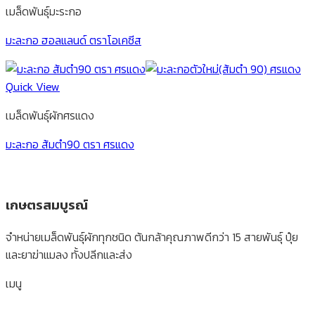
เมล็ดพันธุ์มะระกอ
มะละกอ ฮอลแลนด์ ตราโอเคซีส
Quick View
เมล็ดพันธุ์ผักศรแดง
มะละกอ ส้มตำ90 ตรา ศรแดง
เกษตรสมบูรณ์
จำหน่ายเมล็ดพันธุ์ผักทุกชนิด ต้นกล้าคุณภาพดีกว่า 15 สายพันธุ์ ปุ๋ย
และยาฆ่าแมลง ทั้งปลีกและส่ง
เมนู
หน้าแรก