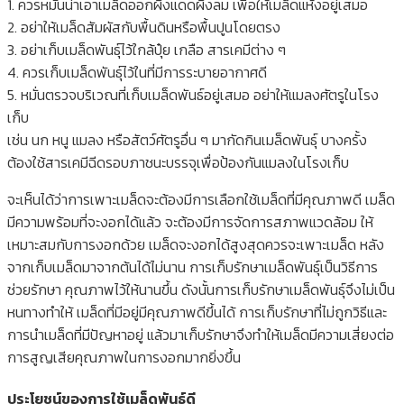
1. ควรหมั่นน่าเอาเมล็ดออกผึ่งแดดผึ่งลม เพื่อให้เมล็ดแห้งอยู่เสมอ
2. อย่าให้เมล็ดสัมผัสกับพื้นดินหรือพื้นปูนโดยตรง
3. อย่าเก็บเมล็ดพันธุ์ไว้ใกล้ปุ๋ย เกลือ สารเคมีต่าง ๆ
4. ควรเก็บเมล็ดพันธุ์ไว้ในที่มีการระบายอากาศดี
5. หมั่นตรวจบริเวณที่เก็บเมล็ดพันธ์อยู่เสมอ อย่าให้แมลงศัตรูในโรง
เก็บ
เช่น นก หนู แมลง หรือสัตว์ศัตรูอื่น ๆ มากัดกินเมล็ดพันธุ์ บางครั้ง
ต้องใช้สารเคมีฉีดรอบภาชนะบรรจุเพื่อป้องกันแมลงในโรงเก็บ
จะเห็นได้ว่าการเพาะเมล็ดจะต้องมีการเลือกใช้เมล็ดที่มีคุณภาพดี เมล็ด
มีความพร้อมที่จะงอกได้แล้ว จะต้องมีการจัดการสภาพแวดล้อม ให้
เหมาะสมกับการงอกด้วย เมล็ดจะงอกได้สูงสุดควรจะเพาะเมล็ด หลัง
จากเก็บเมล็ดมาจากต้นได้ไม่นาน การเก็บรักษาเมล็ดพันธุ์เป็นวิธีการ
ช่วยรักษา คุณภาพไว้ให้นานขึ้น ดังนั้นการเก็บรักษาเมล็ดพันธุ์จึงไม่เป็น
หนทางทำให้ เมล็ดที่มีอยู่มีคุณภาพดีขึ้นได้ การเก็บรักษาที่ไม่ถูกวิธีและ
การนำเมล็ดที่มีปัญหาอยู่ แล้วมาเก็บรักษาจึงทำให้เมล็ดมีความเสี่ยงต่อ
การสูญเสียคุณภาพในการงอกมากยิ่งขึ้น
ประโยชน์ของการใช้เมล็ดพันธุ์ดี