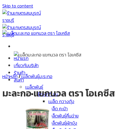
Skip to content
หน้าแรก
เกี่ยวกับบริษัท
ร้านค้า
หน้าหลัก
/
เมล็ดพันธุ์มะระกอ
สินค้า
เมล็ดพันธุ์
มะละกอ แขกนวล ตรา โอเคซีส
พืชผักกินใบ
เมล็ด กวางตุ้ง
เมล็ด คะน้า
เมล็ดพันธุ์คื่นฉ่าย
เมล็ดพันธุ์ผักบุ้ง