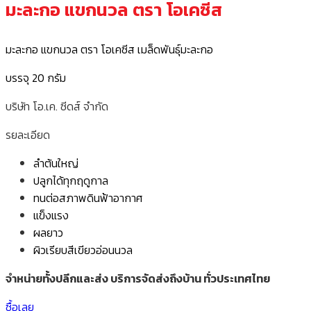
มะละกอ แขกนวล ตรา โอเคซีส
มะละกอ แขกนวล ตรา โอเคซีส เมล็ดพันธุ์มะละกอ
บรรจุ 20 กรัม
บริษัท โอ.เค. ซีดส์ จำกัด
รยละเอียด
ลำต้นใหญ่
ปลูกได้ทุกฤดูกาล
ทนต่อสภาพดินฟ้าอากาศ
แข็งแรง
ผลยาว
ผิวเรียบสีเขียวอ่อนนวล
จำหน่ายทั้งปลีกและส่ง บริการจัดส่งถึงบ้าน ทั่วประเทศไทย
ซื้อเลย