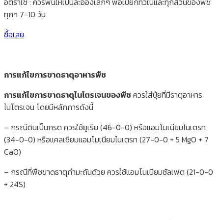
อัตราใช้ : ควรพ่นให้เป็นละอองเล็กๆ พอเปียกทั่วใบและทุกส่วนของพืช
ทุกๆ 7-10 วัน
ซื้อเลย
การแก้ไขการขาดธาตุอาหารพืช
การแก้ไขการขาดธาตุไนโตรเจนของพืช
ควรใส่ปุ๋ยที่มีธาตุอาหาร
ไนโตรเจน โดยมีหลักการดังนี้
– กรณีดินเป็นกรด ควรใช้ยูเรีย (46-0-0) หรือแอมโมเนียมไนเตรท
(34-0-0) หรือแคลเซียมแอมโมเนียมไนเตรท (27-0-0 + 5 MgO + 7
CaO)
– กรณีที่พืชขาดธาตุกำมะถันด้วย ควรใช้แอมโนเนียมซัลเฟต (21-0-0
+ 24S)