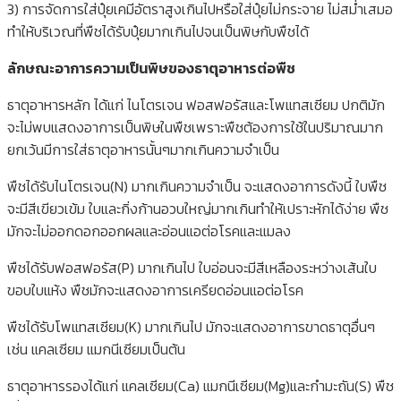
3) การจัดการใส่ปุ๋ยเคมีอัตราสูงเกินไปหรือใส่ปุ๋ยไม่กระจาย ไม่สม่ำเสมอ
ทำให้บริเวณที่พืชได้รับปุ๋ยมากเกินไปจนเป็นพิษกับพืชได้
ลักษณะอาการความเป็นพิษของธาตุอาหารต่อพืช
ธาตุอาหารหลัก ได้แก่ ไนโตรเจน ฟอสฟอรัสและโพแทสเซียม ปกติมัก
จะไม่พบแสดงอาการเป็นพิษในพืชเพราะพืชต้องการใช้ในปริมาณมาก
ยกเว้นมีการใส่ธาตุอาหารนั้นๆมากเกินความจำเป็น
พืชได้รับไนโตรเจน(N) มากเกินความจำเป็น จะแสดงอาการดังนี้ ใบพืช
จะมีสีเขียวเข้ม ใบและกิ่งก้านอวบใหญ่มากเกินทำให้เปราะหักได้ง่าย พืช
มักจะไม่ออกดอกออกผลและอ่อนแอต่อโรคและแมลง
พืชได้รับฟอสฟอรัส(P) มากเกินไป ใบอ่อนจะมีสีเหลืองระหว่างเส้นใบ
ขอบใบแห้ง พืชมักจะแสดงอาการเครียดอ่อนแอต่อโรค
พืชได้รับโพแทสเซียม(K) มากเกินไป มักจะแสดงอาการขาดธาตุอื่นๆ
เช่น แคลเซียม แมกนีเซียมเป็นต้น
ธาตุอาหารรองได้แก่ แคลเซียม(Ca) แมกนีเซียม(Mg)และกำมะถัน(S) พืช