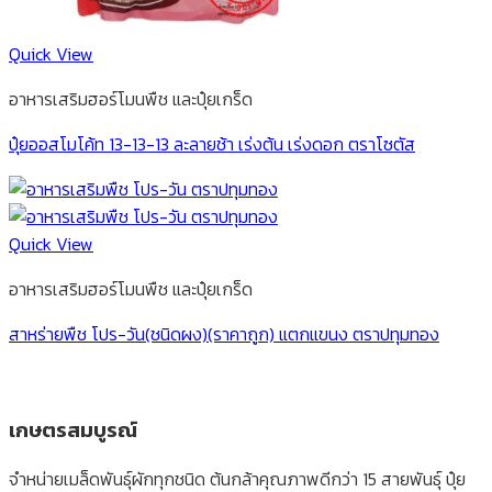
Quick View
อาหารเสริมฮอร์โมนพืช และปุ๋ยเกร็ด
ปุ๋ยออสโมโค้ท 13-13-13 ละลายช้า เร่งต้น เร่งดอก ตราโซตัส
Quick View
อาหารเสริมฮอร์โมนพืช และปุ๋ยเกร็ด
สาหร่ายพืช โปร-วัน(ชนิดผง)(ราคาถูก) แตกแขนง ตราปทุมทอง
เกษตรสมบูรณ์
จำหน่ายเมล็ดพันธุ์ผักทุกชนิด ต้นกล้าคุณภาพดีกว่า 15 สายพันธุ์ ปุ๋ย