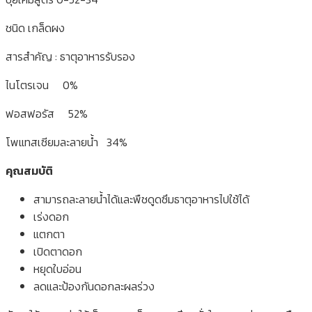
ชนิด เกล็ดผง
สารสำคัญ : ธาตุอาหารรับรอง
ไนโตรเจน 0%
ฟอสฟอรัส 52%
โพแทสเซียมละลายน้ำ 34%
คุณสมบัติ
สามารถละลายน้ำได้และพืชดูดซึมธาตุอาหารไปใช้ได้
เร่งดอก
แตกตา
เปิดตาดอก
หยุดใบอ่อน
ลดและป้องกันดอกละผลร่วง