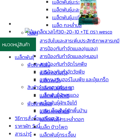
เมล็ดพันธุ์มะระ
เมล็ดพันธุ์มะละกอ
เมล็ดพันธุ์มะเขือเปราะ
เมล็ด กะหล่ำปลี
ปุ๋ยยา
สารจับใบและสารเพิ่มประสิทธิภาพสารเคมี
หมวดหมู่สินค้า
สารป้องกันกำจัดแมลง(แมลง)
สารป้องกันกำจัดแมลง(หนอน)
เมล็ดพันธุ์
สารป้องกันกำจัดโรคพืช
พืชผักกินใบ
สารป้องกันกำจัดวัชพืช
เมล็ด กวางตุ้ง
อาหารเสริมฮอร์โมนพืช และปุ๋ยเกร็ด
เมล็ด คะน้า
สินค้าจำแนกตามประเภท
เมล็ดพันธุ์คื่นฉ่าย
เมล็ดพันธุ์ผักศรแดง
เมล็ดพันธุ์ ผักชี
เมล็ดพันธุ์ผักเจียไต๋
พืชผักกินผล
ขายเมล็ดพันธุ์ผักพื้นบ้าน
เมล็ด กะหล่ำปลี
วิธีการสั่งซื้อและโอนเงิน
เมล็ดพันธุ์ กระหล่ำดอก
ราคาผัก วันนี้
เมล็ด ข้าวโพด
สาระน่ารู้
เมล็ดพันธุ์กระเจี๊ยบ