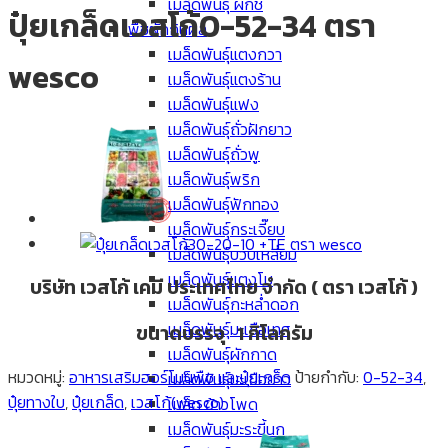
เมล็ดพันธุ์ ผักชี
ปุ๋ยเกล็ดเวสโก้0-52-34 ตรา
พืชผักกินผล
เมล็ดพันธุ์แตงกวา
wesco
เมล็ดพันธุ์แตงร้าน
เมล็ดพันธุ์แฟง
เมล็ดพันธุ์ถั่วฝักยาว
เมล็ดพันธุ์ถั่วพู
เมล็ดพันธุ์พริก
เมล็ดพันธุ์ฟักทอง
เมล็ดพันธุ์กระเจี๊ยบ
เมล็ดพันธุ์บวบเหลี่ยม
เมล็ดพันธุ์แตงโม
บริษัท เวสโก้ เคมี ประเทศไทย จำกัด ( ตรา เวสโก้ )
เมล็ดพันธุ์กะหล่ำดอก
เมล็ดพันธุ์มะเขือเทศ
ขนาดบรรจุ 1 กิโลกรัม
เมล็ดพันธุ์ผักกาด
หมวดหมู่:
อาหารเสริมฮอร์โมนพืช และปุ๋ยเกร็ด
ป้ายกำกับ:
0-52-34
,
เมล็ดพันธุ์มะเขือยาว
ปุ๋ยทางใบ
,
ปุ๋ยเกล็ด
,
เวสโก้(wesco)
เมล็ด ข้าวโพด
เมล็ดพันธุ์มะระขี้นก