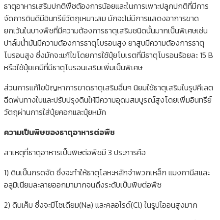
ธาตุอาหารเสริมปกติพืชต้องการน้อยและในการเพาะปลูกปกติที่มีการ
จัดการดินดีมีอินทรีย์วัตถุเหมาะสม มักจะไม่มีการแสดงอาการขาด
ยกเว้นในบางพืชที่มีความต้องการธาตุเสริมชนิดนั้นมากเป็นพิเศษเช่น
ปาล์มน้ำมันมีความต้องการธาตุโบรอนสูง ยาสูบมีความต้องการธาตุ
โบรอนสูง ซึ่งมักจะแก้ไขโดยการใช้ปุ๋ยโบเรตที่มีธาตุโบรอนร้อยละ 15 B
หรือใช้ปุ๋ยเคมีที่มีธาตุโบรอนเสริมเพิ่มเป็นพิเศษ
ส่วนการแก้ไขปัญหาการขาดธาตุเสริมอื่นๆ นิยมใช้ธาตุเสริมในรูปคีเลต
ฉีดพ่นทางใบและปรับปรุงดินให้มีความอุดมสมบูรณ์สูงโดยเพิ่มอินทรีย์
วัตถุผ่านการใส่ปุ๋ยคอกและปุ๋ยหมัก
ความเป็นพิษของธาตุอาหารต่อพืช
สาเหตุที่ธาตุอาหารเป็นพิษต่อพืชมี 3 ประการคือ
1) ดินเป็นกรดจัด ซึ่งจะทำให้ธาตุโลหะหลักจำพวกเหล็ก แมงกานีสและ
อลูมิเนียมละลายออกมามากจนถึงระดับเป็นพิษต่อพืช
2) ดินเค็ม ซึ่งจะมีโซเดียม(Na) และคลอไรด์(Cl) ในรูปไออนสูงมาก