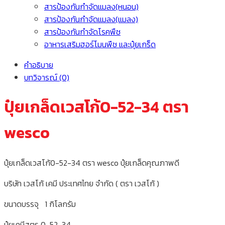
สารป้องกันกำจัดแมลง(หนอน)
สารป้องกันกำจัดแมลง(แมลง)
สารป้องกันกำจัดโรคพืช
อาหารเสริมฮอร์โมนพืช และปุ๋ยเกร็ด
คำอธิบาย
บทวิจารณ์ (0)
ปุ๋ยเกล็ดเวสโก้0-52-34 ตรา
wesco
ปุ๋ยเกล็ดเวสโก้0-52-34 ตรา wesco ปุ๋ยเกล็ดคุณภาพดี
บริษัท เวสโก้ เคมี ประเทศไทย จำกัด ( ตรา เวสโก้ )
ขนาดบรรจุ 1 กิโลกรัม
ปุ๋ยเคมีสูตร 0-52-34