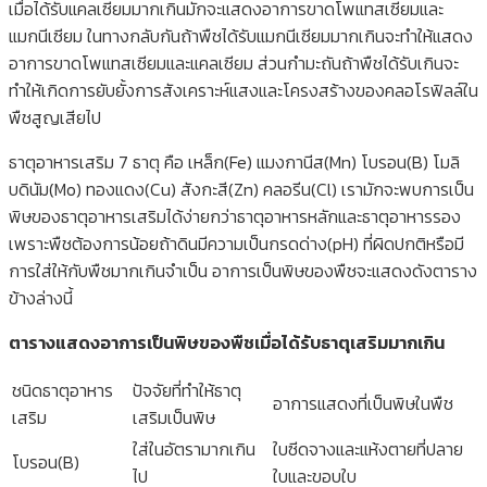
เมื่อได้รับแคลเซียมมากเกินมักจะแสดงอาการขาดโพแทสเซียมและ
แมกนีเซียม ในทางกลับกันถ้าพืชได้รับแมกนีเซียมมากเกินจะทำให้แสดง
อาการขาดโพแทสเซียมและแคลเซียม ส่วนกำมะถันถ้าพืชได้รับเกินจะ
ทำให้เกิดการยับยั้งการสังเคราะห์แสงและโครงสร้างของคลอโรฟิลล์ใน
พืชสูญเสียไป
ธาตุอาหารเสริม 7 ธาตุ คือ เหล็ก(Fe) แมงกานีส(Mn) โบรอน(B) โมลิ
บดินัม(Mo) ทองแดง(Cu) สังกะสี(Zn) คลอรีน(Cl) เรามักจะพบการเป็น
พิษของธาตุอาหารเสริมได้ง่ายกว่าธาตุอาหารหลักและธาตุอาหารรอง
เพราะพืชต้องการน้อยถ้าดินมีความเป็นกรดด่าง(pH) ที่ผิดปกติหรือมี
การใส่ให้กับพืชมากเกินจำเป็น อาการเป็นพิษของพืชจะแสดงดังตาราง
ข้างล่างนี้
ตารางแสดงอาการเป็นพิษของพืชเมื่อได้รับธาตุเสริมมากเกิน
ชนิดธาตุอาหาร
ปัจจัยที่ทำให้ธาตุ
อาการแสดงที่เป็นพิษในพืช
เสริม
เสริมเป็นพิษ
ใส่ในอัตรามากเกิน
ใบซีดจางและแห้งตายที่ปลาย
โบรอน(B)
ไป
ใบและขอบใบ