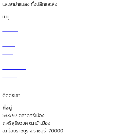
และยาฆ่าแมลง ทั้งปลีกและส่ง
เมนู
หน้าแรก
เกี่ยวกับบริษัท
ร้านค้า
สินค้า
วิธีการสั่งซื้อและโอนเงิน
ราคาผักวันนี้
สาระน่ารู้
ติดต่อเรา
ติดต่อเรา
ที่อยู่
533/97 ตลาดศรีเมือง
ถ.ศรีสุริยวงศ์ ต.หน้าเมือง
อ.เมืองราชบุรี จ.ราชบุรี 70000