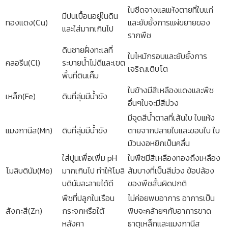
ใบซีดจางแลแห้งตายที่ใบแก่
มีปนเปื้อนอยู่ในดิน
ทองแดง(Cu)
และยับยั้งการแผ่ขยายของ
และใส่มากเกินไป
รากพืช
ดินชายฝั่งทะเลที่
ใบไหม้กรอบและยับยั้งการ
คลอรีน(Cl)
ระบายน้ำไม่ดีและเขต
เจริญเติบโต
พื้นที่ดินเค็ม
ใบข้างมีสีเหลืองแดงและพืช
เหล็ก(Fe)
ดินที่ลุ่มมีน้ำขัง
อื่นๆใบจะมีสีม่วง
มีจุดสีน้ำตาลที่เส้นใบ ใบแห้ง
แมงกานีส(Mn)
ดินที่ลุ่มมีน้ำขัง
ตายจากปลายใบและขอบใบ ใบ
ม้วนงอหยิกเป็นคลื่น
ใส่ปูนเพื่อเพิ่ม pH
ใบพืชมีสีเหลืองทองถึงเหลือง
โมลิบดินัม(Mo)
มากเกินไป ทำให้โมลิ
ส้มบางที่เป็นสีม่วง ข้อปล้อง
บดินัมละลายได้ดี
ของพืชสั้นผิดปกติ
พืชที่ปลูกในเรือน
ไม่ค่อยพบอาการ อาการเป็น
สังกะสี(Zn)
กระจกหรือใต้
พิษจะคล้ายๆกับอาการขาด
หลังคา
ธาตุเหล็กและแมงกานีส