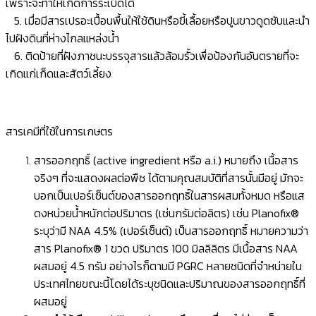
เพราะจะทำให้เกิดการระเบิดได้
5. เมื่อมีสารเปรอะเปื้อนพื้นให้ใช้ดินหรือขี้เลื้อยหรือปูนขาวดูดซับและนำ
ไปฝังดินที่ห่างไกลแหล่งน้ำ
6. ติดป้ายที่ฝังภาชนะบรรจุสารแล้วล้อมรั้วเพื่อป้องกันอันตรายที่จะ
เกิดแก่เก็ดและสัตว์เลี้ยง
สารเคมีที่ใช้ในการเกษตร
สารออกฤทธิ์ (active ingredient หรือ a.i.) หมายถึง เนื้อสาร
จริงๆ ที่จะแสดงผลต่อพืช ได้ตามคุณสมบัติที่สารนั้นมีอยู่ มักจะ
บอกเป็นเปอร์เซ็นต์ของสารออกฤทธิ์ในสารผสมทั้งหมด หรือแส
ดงหน่วยนํ้าหนักต่อปริมาตร (เช่นกรัมต่อลิตร) เช่น Planofix®
ระบุว่ามี NAA 4.5% (เปอร์เซ็นต์) เป็นสารออกฤทธิ์ หมายความว่า
สาร Planofix® 1 ขวด ปริมาตร 100 มิลลิลิตร มีเนื้อสาร NAA
ผสมอยู่ 4.5 กรัม อย่างไรก็ตามมี PGRC หลายชนิดที่จำหน่ายใน
ประเทศไทยขณะนี้โดยได้ระบุชนิดและปริมาณของสารออกฤทธิ์ที่
ผสมอยู่