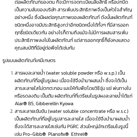
ต่อผลิตภัณฑ์ของตน ก็จะมีการจดทะเบียนลิขสิทธิ์ หรือปกปิด
เป็นความลับของบริษัท สารเพิ่มประสิทธิภาพจึงเป็นหัวใจสำคัญ
อย่างหนึ่ง ซึ่งมีผลต่อคุณภาพของผลิตภัณฑ์ ดังนั้นผลิตภัณฑ์
ชนิดหนึ่งอาจมีประสิทธิสูงกว่าอีกชนิดหนึ่งได้ทั้งๆ ที่มีสารออก
ฤทธิ์ชนิดเดียวกัน อย่างไรก็ตามถึงแม้จะไม่มีการผสมสารเพิ่ม
ประสิทธิภาพลงไปในผลิตภัณฑ์ แต่สารออกฤทธิ์ก็ยังคงแสดง
คุณสมบัติที่มีอยู่ต่อพืชได้เช่นกัน
รูปแบบผลิตภัณฑ์เคมีเกษตร
สารผงละลายน้ำ (water soluble powder หรือ w.s.p.) เป็น
ผลิตภัณฑ์ที่อยู่ในรูปผง เมื่อจะใช้จึงนำมาผสมนํ้า ซึ่งจะได้เป็น
สารละลายใสไม่ตกตะกอน และให้กับพืชโดยวิธีจุ่ม แช่ พ่นทางใบ
หรือรดลงดิน เป็นต้น ผลิตภัณฑ์ที่เตรียมในรูปผงละลายนํ้าได้แก่
Alar® 85, Gibberellin Kyowa
สารละลายเข้มข้น (water soluble concentrate หรือ w.s.c.)
เป็นผลิตภัณฑ์ที่อยู่ในรูปสารละลายใส เมื่อจะใช้จึงนำมาผสมนํ้า
ซึ่งจะได้สารละลายใสเช่นกัน PGRC ส่วนใหญ่มักเตรียมในรูปนี้
เช่น Pro-Gibb® Planofix® Ethrel®