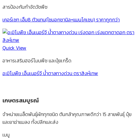
สารป้องกันกำจัดวัชพืช
เคอร์เซท เอ็ม8 ตัวแทน(ไซมอกซานิล+แมนโคเซบ) ราคาถูกกว่า
Quick View
อาหารเสริมฮอร์โมนพืช และปุ๋ยเกร็ด
อะมิโนพืช เอ็นเนอร์จี น้ำตาลทางด่วน ตราสิงห์เทพ
เกษตรสมบูรณ์
จำหน่ายเมล็ดพันธุ์ผักทุกชนิด ต้นกล้าคุณภาพดีกว่า 15 สายพันธุ์ ปุ๋ย
และยาฆ่าแมลง ทั้งปลีกและส่ง
เมนู