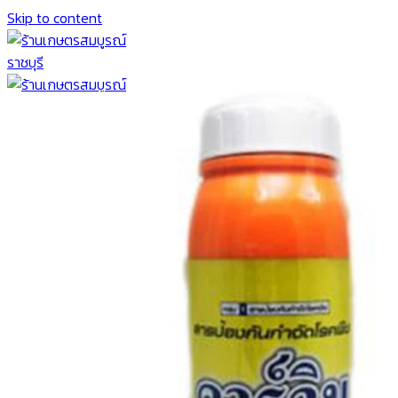
Skip to content
หน้าแรก
เกี่ยวกับบริษัท
ร้านค้า
สินค้า
เมล็ดพันธุ์
พืชผักกินใบ
เมล็ด กวางตุ้ง
เมล็ด คะน้า
เมล็ดพันธุ์คื่นฉ่าย
เมล็ดพันธุ์ผักบุ้ง