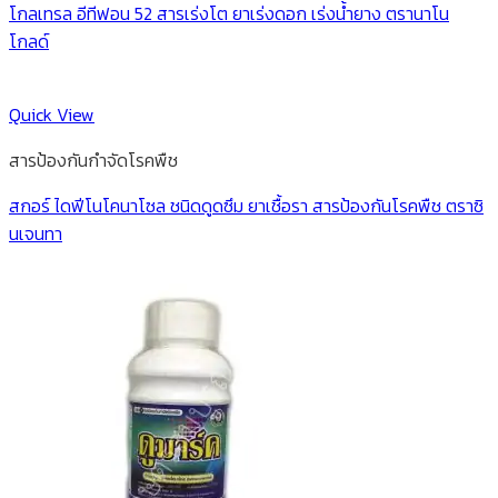
โกลเทรล อีทีฟอน 52 สารเร่งโต ยาเร่งดอก เร่งน้ำยาง ตรานาโน
โกลด์
Quick View
สารป้องกันกำจัดโรคพืช
สกอร์ ไดฟีโนโคนาโซล ชนิดดูดซึม ยาเชื้อรา สารป้องกันโรคพืช ตราซิ
นเจนทา