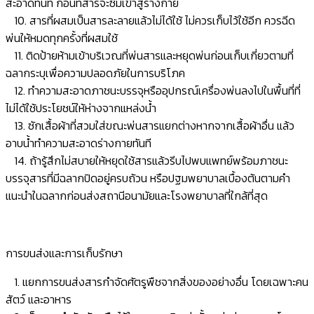
สะอาดทันที ก่อนที่สารจะซึมเข้าสู่ร่างกาย
10. สารที่ผสมเป็นสารละลายแล้วไม่ได้ใช้ ไม่ควรเก็บไว้ใช้อีก ควรฉีด
พ่นให้หมดทุกครั้งที่ผสมใช้
11. ติดป้ายห้ามเข้าบริเวณที่พ่นสารและหยุดพ่นก่อนเก็บเกี่ยวตามที่
ฉลากระบุเพื่อความปลอดภัยในการบริโภค
12. ทำความสะอาดภาชนะบรรจุหรืออุปกรณ์เครื่องพ่นลงไปในพื้นที่ที่
ไม่ได้ใช้ประโยชน์ให้ห่างจากแหล่งน้ำ
13. ซักเสื้อผ้าที่สวมใส่ขณะพ่นสารแยกต่างหากจากเสื้อผ้าอื่น แล้ว
อาบน้ำทำความสะอาดร่างกายทันที
14. ถ้ารู้สึกไม่สบายให้หยุดใช้สารแล้วรีบไปพบแพทย์พร้อมภาชนะ
บรรจุสารที่มีฉลากปิดอยู่ครบถ้วน หรือปฐมพยาบาลเบื้องต้นตามคำ
แนะนำในฉลากก่อนส่งสถานีอนามัยและโรงพยาบาลที่ใกล้ที่สุด
การขนส่งและการเก็บรักษา
1. แยกการขนส่งสารกำจัดศัตรูพืชจากสิ่งของอย่างอื่น โดยเฉพาะคน
สัตว์ และอาหาร