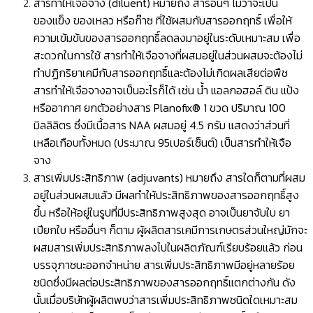
สารทำให้เจือจาง (diluent) หมายถึง สารอื่นๆ ไม่ว่าจะเป็น
ของแข็ง ของเหลว หรือก๊าซ ที่ใช้ผสมกับสารออกฤทธิ์ เพื่อให้
ความเข้มข้นของสารออกฤทธิ์ลดลงมาอยู่ในระดับเหมาะสม เพื่อ
สะดวกในการใช้ สารทำให้เจือจางที่ผสมอยู่ในส่วนผสมจะต้องไม่
ทำปฏิกริยาเคมีกับสารออกฤทธิ์และต้องไม่เกิดผลเสียต่อพืช
สารทำให้เจือจางอาจเป็นอะไรก็ได้ เช่น นํ้า แอลกอฮอล์ ดิน แป้ง
หรืออากาศ ยกตัวอย่างสาร Planofix® 1 ขวด ปริมาณ 100
มิลลิลิตร ซึ่งมีเนื้อสาร NAA ผสมอยู่ 4.5 กรัม แสดงว่าส่วนที่
เหลือเกือบทั้งหมด (ประมาณ 95เปอร์เซ็นต์) เป็นสารทำให้เจือ
จาง
สารเพิ่มประสิทธิภาพ (adjuvants) หมายถึง สารใดก็ตามที่ผสม
อยู่ในส่วนผสมแล้ว มีผลทำให้ประสิทธิภาพของสารออกฤทธิ์สูง
ขึ้น หรือให้อยู่ในรูปที่มีประสิทธิภาพสูงสุด อาจเป็นยาจับใบ ยา
เปียกใบ หรืออื่นๆ ก็ตาม ผู้ผลิตสารเคมีการเกษตรส่วนใหญ่มักจะ
ผสมสารเพิ่มประสิทธิภาพลงไปในผลิตภัณฑ์เรียบร้อยแล้ว ก่อน
บรรจุภาชนะออกจำหน่าย สารเพิ่มประสิทธิภาพมีอยู่หลายร้อย
ชนิดซึ่งมีผลต่อประสิทธิภาพของสารออกฤทธิ์แตกต่างกัน ดัง
นั้นเมื่อบริษัทผู้ผลิตพบว่าสารเพิ่มประสิทธิภาพชนิดใดเหมาะสม