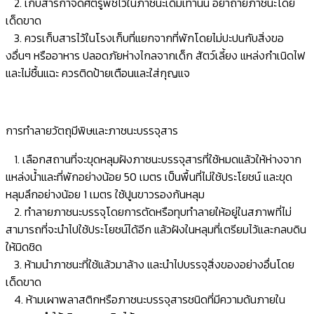
2. เก็บสารกำจัดศัตรูพืชไว้ในภาชนะเดิมเท่านั้น อย่าถ่ายภาชนะโดย
เด็ดขาด
3. ควรเก็บสารไว้ในโรงเก็บที่แยกจากที่พักโดยไม่ปะปนกับสิ่งขอ
งอื่นๆ หรืออาหาร ปลอดภัยห่างไกลจากเด็ก สัตว์เลี้ยง แหล่งกำเนิดไฟ
และไม่ชื้นแฉะ ควรติดป้ายเตือนและใส่กุญแจ
การทำลายวัตถุมีพิษและภาชนะบรรจุสาร
1. เลือกสถานที่จะขุดหลุมฝังภาชนะบรรจุสารที่ใช้หมดแล้วให้ห่างจาก
แหล่งน้ำและที่พักอย่างน้อย 50 เมตร เป็นพื้นที่ไม่ใช้ประโยชน์ และขุด
หลุมลึกอย่างน้อย 1 เมตร ใช้ปูนขาวรองก้นหลุม
2. ทำลายภาชนะบรรจุโดยการตัดหรือทุบทำลายให้อยู่ในสภาพที่ไม่
สามารถที่จะนำไปใช้ประโยชน์ได้อีก แล้วฝังในหลุมที่เตรียมไว้และกลบดิน
ให้มิดชิด
3. ห้ามนำภาชนะที่ใช้แล้วมาล้าง และนำไปบรรจุสิ่งของอย่างอื่นโดย
เด็ดขาด
4. ห้ามเผาพลาสติกหรือภาชนะบรรจุสารชนิดที่มีความด้นภายใน