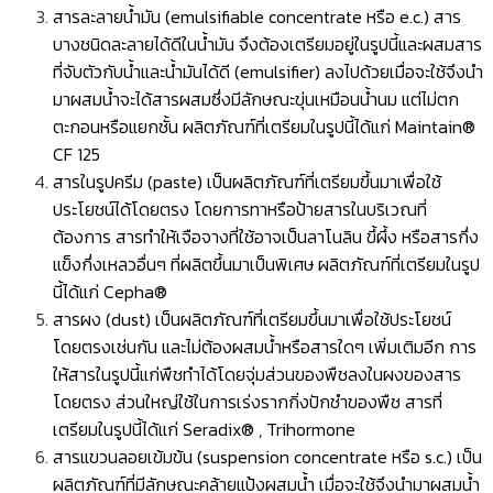
สารละลายน้ำมัน (emulsifiable concentrate หรือ e.c.) สาร
บางชนิดละลายได้ดีในน้ำมัน จึงต้องเตรียมอยู่ในรูปนี้และผสมสาร
ที่จับตัวกับนํ้าและนํ้ามันได้ดี (emulsifier) ลงไปด้วยเมื่อจะใช้จึงนำ
มาผสมนํ้าจะได้สารผสมซึ่งมีลักษณะขุ่นเหมือนนํ้านม แต่ไม่ตก
ตะกอนหรือแยกชั้น ผลิตภัณฑ์ที่เตรียมในรูปนี้ได้แก่ Maintain®
CF 125
สารในรูปครีม (paste) เป็นผลิตภัณฑ์ที่เตรียมขึ้นมาเพื่อใช้
ประโยชน์ได้โดยตรง โดยการทาหรือป้ายสารในบริเวณที่
ต้องการ สารทำให้เจือจางที่ใช้อาจเป็นลาโนลิน ขึ้ผึ้ง หรือสารกึ่ง
แข็งกึ่งเหลวอื่นๆ ที่ผลิตขึ้นมาเป็นพิเศษ ผลิตภัณฑ์ที่เตรียมในรูป
นี้ได้แก่ Cepha®
สารผง (dust) เป็นผลิตภัณฑ์ที่เตรียมขึ้นมาเพื่อใช้ประโยชน์
โดยตรงเช่นกัน และไม่ต้องผสมนํ้าหรือสารใดๆ เพิ่มเติมอีก การ
ให้สารในรูปนี้แก่พืชทำได้โดยจุ่มส่วนของพืชลงในผงของสาร
โดยตรง ส่วนใหญ่ใช้ในการเร่งรากกิ่งปักชำของพืช สารที่
เตรียมในรูปนี้ได้แก่ Seradix® , Trihormone
สารแขวนลอยเข้มข้น (suspension concentrate หรือ s.c.) เป็น
ผลิตภัณฑ์ที่มีลักษณะคล้ายแป้งผสมนํ้า เมื่อจะใช้จึงนำมาผสมนํ้า