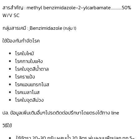
สารสำคัญ : methyl benzimidazole-2-ylcarbamate…………50%
W/V SC
กลุ่มสารเคมี : ฺBenzimidazole
(กลุ่ม 1)
ใช้ป้องกันกำจัดโรค
โรคใบไหม้
โรคกาบใบแห้ง
โรคใบจุดสีน้ำตาล
โรคราแป้ง
โรคแอนแทรกโนส
โรคเมลาโนส
โรคใบจุดสีม่วง
ปล. ข้อมูลเพิ่มเติมอื่นๆโปรดติดต่อปรึกษาโดยตรงได้ทาง line
วิธีใช้
ใช้อัตรา 20-30 กรัม ผสมน้ำ 20 ลิตร พ่นลงบนพืชปลูก ทุก 5-