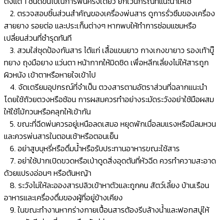
ตั้งแต่ 1 ชนิดขึ้นไปในการพ่นครั้งเดียว ยกเว้นกรณีที่แนะนำให้ใช้
2. ตรวจสอบชิ้นส่วนสำคัญของเครื่องพ่นสาร ดูการรั่วซึมของเครื่อง
สายยาง รอยต่อ และประเก็นต่างๆ หากพบให้ทำการซ่อมแซมหรือ
เปลี่ยนส่วนที่ชำรุดทันที
3. สวมใส่ชุดป้องกันสาร ได้แก่ เสื้อแขนยาว กางเกงขายาว รองเท้าบู๊
ทยาง ถุงมือยาง แว่นตา หน้ากากให้มิดชิด เพื่อหลีกเลี่ยงไม่ให้สารถูก
ผิวหนัง เข้าตาหรือหายใจเข้าไป
4. จัดเตรียมอุปกรณ์ที่จำเป็น ตวงสารตามอัตราส่วนที่ฉลากแนะนำ
โดยใช้ถ้วยตวงหรือช้อน การผสมควรทำอย่างระมัดระวังอย่าใช้มือผสม
ให้ใช้ไม้กวนหรือคลุกให้เข้ากัน
5. ขณะที่ฉีดพ่นควรอยู่เหนือลดเสมอ หยุดพักเมื่อลมแรงหรือมีลมหวน
และควรพ่นสารในตอนเช้าหรือตอนเย็น
6. อย่าสูบบุหรี่หรือดื่มน้ำหรือรับประทานอาหารขณะใช้สาร
7. อย่าใช้ปากเปิดขวดหรือเป่าดูดสิ่งอุดตันที่หัวฉีด ควรทำความสะอาด
ด้วยแปรงอ่อนๆ หรือต้นหญ้า
8. ระวังไม่ให้ละอองสารปลิวเข้าหาตัวและถูกคน สัตว์เลี้ยง บ้านเรือน
อาหารและเครื่องดื่มของผู้ที่อยู่ข้างเคียง
9. ในขณะทำงานหากร่างกายเปื้อนสารต้องรีบล้างน้ำและฟอกสบู่ให้