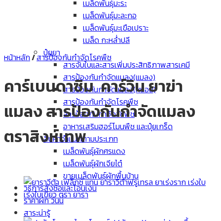
เมล็ดพันธุ์มะระ
เมล็ดพันธุ์มะละกอ
เมล็ดพันธุ์มะเขือเปราะ
เมล็ด กะหล่ำปลี
ปุ๋ยยา
หน้าหลัก
/
สารป้องกันกำจัดโรคพืช
สารจับใบและสารเพิ่มประสิทธิภาพสารเคมี
สารป้องกันกำจัดแมลง(แมลง)
คาร์เบนดาซิม คาร์วิน ยาฆ่า
สารป้องกันกำจัดแมลง(หนอน)
สารป้องกันกำจัดโรคพืช
แมลง สารป้องกันกำจัดแมลง
สารป้องกันกำจัดวัชพืช
อาหารเสริมฮอร์โมนพืช และปุ๋ยเกร็ด
ตราสิงห์เทพ
สินค้าจำแนกตามประเภท
เมล็ดพันธุ์ผักศรแดง
เมล็ดพันธุ์ผักเจียไต๋
ขายเมล็ดพันธุ์ผักพื้นบ้าน
วิธีการสั่งซื้อและโอนเงิน
ราคาผัก วันนี้
สาระน่ารู้