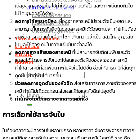
เมล็ดพันธุ์มะละกอ
เนื่องจากสารจับใบ ไปทำให้สารเคมีแห้งไว และเกาะแน่นกับผิวใบ
สินค้าจำแนกตามประเภท
เมล็ดพันธุ์มะเขือเปราะ
ไม่โดนชะออกได้ง่าย
เมล็ดพันธุ์ผักศรแดง
เมล็ด กะหล่ำปลี
ลดการใช้สารเคมีลง
เนื่องจากสารเคมีไม่รวมตัวเป็นหยด และ
เมล็ดพันธุ์ผักเจียไต๋
สามารถเห็นการจับติดใบของสารเคมีได้ด้วยตาเปล่า ทำให้ไม่ต้อง
ขายเมล็ดพันธุ์ผักพื้นบ้าน
ฉีดพ่นสารเคมีจนใบเปียกโชก เกินความจำเป็น แล้วไหลสูญเสีย
วิธีการสั่งซื้อและโอนเงิน
ไป และใช้สารเคมีในความเข้มข้นที่ต่ำลงได้
ราคาผัก วันนี้
ลดการสูญเสียของสารเคมี
ที่ไม่สามารถจับติดใบพืชและตัว
สาระน่ารู้
แมลงได้ โดยสารจับใบจะไปลดแรงตึงผิวของละอองสารเคมี
ติดต่อเรา
ทำให้สารเคมีที่ฉีดพ่นเกาะกับผิวใบได้ดีขึ้น ช่วยให้สารเคมีที่ฉีดถูก
ค้นหา:
ดูดซึมเข้าสู่พืชได้มากขึ้น
ช่วยลดการอุดตันของหัวฉีด
ส่งเสริมการการะจายตัวของสาร
เคมี ทำให้ไม่เกิดตะกอน ส่งผลให้ท่อและหัวฉีดไม่อุดตัน
ค้นหา:
ทำให้พืชไม่เป็นคราบจากสารเคมีที่ใช้
การเลือกใช้สารจับใบ
ในท้องตลาดจะมีสารจับใบหลายเกรด หลายราคา จึงควรพิจารณาจาก
คุณสมบัติของสารจับใบ ความเหมาะสมกับสารเคมี(ปุ๋ยยา)ที่เราจะฉีด