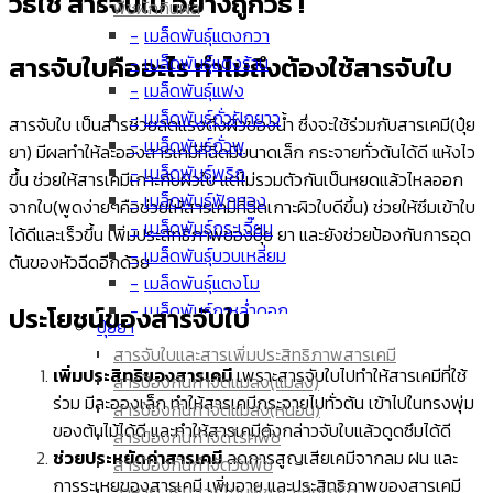
วิธีใช้ สารจับใบ
อย่างถูกวิธี
!
พืชผักกินผล
เมล็ดพันธุ์แตงกวา
สารจับใบคืออะไร ทำไมถึงต้องใช้สารจับใบ
เมล็ดพันธุ์แตงร้าน
เมล็ดพันธุ์แฟง
เมล็ดพันธุ์ถั่วฝักยาว
สารจับใบ เป็นสารช่วยลดแรงตึงผิวของน้ำ ซึ่งจะใช้ร่วมกับสารเคมี(ปุ๋ย
เมล็ดพันธุ์ถั่วพู
ยา) มีผลทำให้ละอองสารเคมีที่ฉีดมีขนาดเล็ก กระจายทั่วต้นได้ดี แห้งไว
เมล็ดพันธุ์พริก
ขึ้น ช่วยให้สารเคมีเกาะกับผิวใบ แต่ไม่รวมตัวกันเป็นหยดแล้วไหลออก
เมล็ดพันธุ์ฟักทอง
จากใบ(พูดง่ายๆคือช่วยให้สารเคมีที่ฉีดเกาะผิวใบดีขึ้น) ช่วยให้ซึมเข้าใบ
เมล็ดพันธุ์กระเจี๊ยบ
ได้ดีและเร็วขึ้น เพิ่มประสิทธิภาพของปุ๋ย ยา และยังช่วยป้องกันการอุด
เมล็ดพันธุ์บวบเหลี่ยม
ตันของหัวฉีดอีกด้วย
เมล็ดพันธุ์แตงโม
เมล็ดพันธุ์กะหล่ำดอก
ประโยชน์ของสารจับใบ
ปุ๋ยยา
เมล็ดพันธุ์มะเขือเทศ
สารจับใบและสารเพิ่มประสิทธิภาพสารเคมี
เมล็ดพันธุ์ผักกาด
เพิ่มประสิทธิของสารเคมี
เพราะสารจับใบไปทำให้สารเคมีที่ใช้
สารป้องกันกำจัดแมลง(แมลง)
เมล็ดพันธุ์มะเขือยาว
ร่วม มีละอองเล็ก ทำให้สารเคมีกระจายไปทั่วต้น เข้าไปในทรงพุ่ม
สารป้องกันกำจัดแมลง(หนอน)
เมล็ด ข้าวโพด
ของต้นไม้ได้ดี และทำให้สารเคมีดังกล่าวจับใบแล้วดูดซึมได้ดี
สารป้องกันกำจัดโรคพืช
เมล็ดพันธุ์มะระขี้นก
ช่วยประหยัดค่าสารเคมี
ลดการสูญเสียเคมีจากลม ฝน และ
สารป้องกันกำจัดวัชพืช
เมล็ดพันธุ์มะระ
การระเหยของสารเคมี เพิ่มอายุ และประสิทธิภาพของสารเคมี
อาหารเสริมฮอร์โมนพืช และปุ๋ยเกร็ด