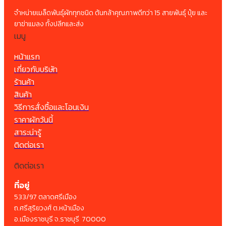
จำหน่ายเมล็ดพันธุ์ผักทุกชนิด ต้นกล้าคุณภาพดีกว่า 15 สายพันธุ์ ปุ๋ย และ
ยาฆ่าแมลง ทั้งปลีกและส่ง
เมนู
หน้าแรก
เกี่ยวกับบริษัท
ร้านค้า
สินค้า
วิธีการสั่งซื้อและโอนเงิน
ราคาผักวันนี้
สาระน่ารู้
ติดต่อเรา
ติดต่อเรา
ที่อยู่
533/97 ตลาดศรีเมือง
ถ.ศรีสุริยวงศ์ ต.หน้าเมือง
อ.เมืองราชบุรี จ.ราชบุรี 70000