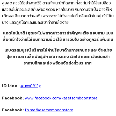
สูงสุด ควรใช้อย่างถูกวิธี ตามคำแนะนำที่ฉลาก ทั้งจะไม่ทำให้สิ้นเปลือง
แล้วยังไม่ก่อผลเสียกับพืชอีกด้วย หากใช้มากเกินความจำเป็น อาจก็ให้
เกิดผลเสียมากกว่าผลดี เพราะอาจไปทำลายไขที่เคลือบผิวใบอยู่ ทำให้ใบ
บาง แล้วถูกโรคและแมลงเข้าทำลายได้ง่าย
แอดไลน์มาสิ ! คุณจะไม่พลาดข่าวสารสำคัญๆ หรือ สอบถาม แบบ
สั้นๆเข้าใจง่ายไว้ในบทความนี้ วิธีใช้ สารจับใบ อย่างถูกวิธี เพิ่มเติม
เกษตรสมบูรณ์ บริการให้คำปรึกษาด้านการเกษตร และ จำหน่าย
ปุ๋ย ยา และ เมล็ดพันธุ์ผัก เช่น ศรแดง เจียไต๋ และตะวันต้นกล้า
ราคาปลีกและส่ง
พร้อมจัดส่งทั่วประเทศ
ID Line :
@uox0813g
Facebook :
www.facebook.com/kasetsomboonstore
Facebook :
fb.me/kasetsomboonstore