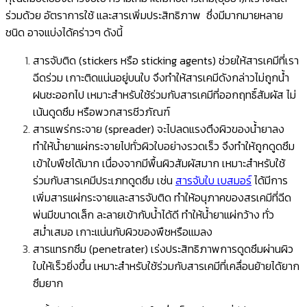
ร่วมด้วย อัตราการใช้ และสารเพิ่มประสิทธิภาพ ซึ่งมีมากมายหลาย
ชนิด อาจแบ่งได้คร่าวๆ ดังนี้
สารจับติด (stickers หรือ sticking agents) ช่วยให้สารเคมีที่เรา
ฉีดร่วม เกาะติดแน่นอยู่บนใบ จึงทำให้สารเคมีดังกล่าวไม่ถูกน้ำ
ฝนชะออกไป เหมาะสำหรับใช้ร่วมกับสารเคมีที่ออกฤทธิ์สัมผัส ไม่
เน้นดูดซึม หรือพวกสารชีวภัณฑ์
สารแพร่กระจาย (spreader) จะไปลดแรงตึงผิวของน้ำยาลง
ทำให้น้ำยาแผ่กระจายไปทั่วผิวใบอย่างรวดเร็ว จึงทำให้ถูกดูดซึม
เข้าใบพืชได้มาก เนื่องจากมีพื้นผิวสัมผัสมาก เหมาะสำหรับใช้
ร่วมกับสารเคมีประเภทดูดซึม เช่น
สารจับใบ เบสมอร์
ได้มีการ
เพิ่มสารแผ่กระจายและสารจับติด ทำให้อนุภาคของสรเคมีที่ฉีด
พ่นมีขนาดเล็ก ละลายเข้ากับน้ำได้ดี ทำให้น้ำยาแผ่กว้าง ทั่ว
สม่ำเสมอ เกาะแน่นกับผิวของพืชหรือแมลง
สารแทรกซึม (penetrater) เร่งประสิทธิภาพการดูดซึมผ่านผิว
ใบให้เร็วยิ่งขึ้น เหมาะสำหรับใช้ร่วมกับสารเคมีที่เคลื่อนย้ายได้ยาก
ซึมยาก