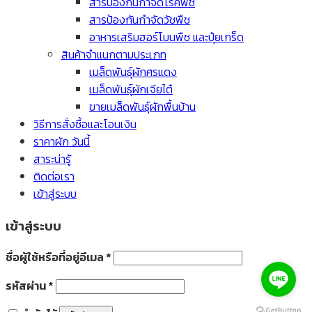
สารป้องกันกำจัดโรคพืช
สารป้องกันกำจัดวัชพืช
อาหารเสริมฮอร์โมนพืช และปุ๋ยเกร็ด
สินค้าจำแนกตามประเภท
เมล็ดพันธุ์ผักศรแดง
เมล็ดพันธุ์ผักเจียไต๋
ขายเมล็ดพันธุ์ผักพื้นบ้าน
วิธีการสั่งซื้อและโอนเงิน
ราคาผัก วันนี้
สาระน่ารู้
ติดต่อเรา
เข้าสู่ระบบ
เข้าสู่ระบบ
ชื่อผู้ใช้หรือที่อยู่อีเมล
*
รหัสผ่าน
*