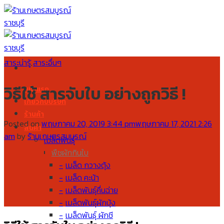
Skip
to
content
สาระน่ารู้
สาระอื่นๆ
,
วิธีใช้ สารจับใบ อย่างถูกวิธี !
หน้าแรก
เกี่ยวกับบริษัท
ร้านค้า
Posted on
พฤษภาคม 20, 2019 3:44 pm
พฤษภาคม 17, 2021 2:26
สินค้า
am
by
ร้านเกษตรสมบูรณ์
เมล็ดพันธุ์
พืชผักกินใบ
เมล็ด กวางตุ้ง
เมล็ด คะน้า
เมล็ดพันธุ์คื่นฉ่าย
เมล็ดพันธุ์ผักบุ้ง
เมล็ดพันธุ์ ผักชี